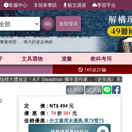
客服中心
領券專區
藝文講座
學習平台
進階搜尋
GO
、
、
果歷史是一群喵
暑期推薦
國際布克獎 臺灣漫
、
黎曼猜想
偉大的迷走神經
子
文具選物
漫畫
教科考用
165反詐騙
獎肯定！A.F. Steadman 獲年度作家，《史坎德》系列帶你
列印
評論
c
定價
：NT$ 494 元
優惠價
：
79
折
391
元
促銷優惠
：
外文書周末優惠-單79雙75
領券後再享88折起
領