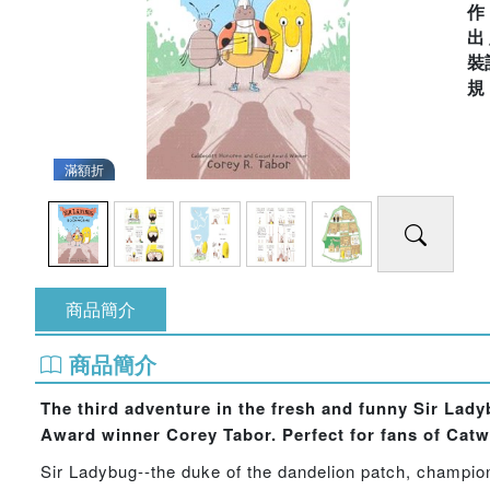
出
裝
滿額折
商品簡介
商品簡介
The third adventure in the fresh and funny Sir Lad
Award winner Corey Tabor.
Perfect for fans of Catw
Sir Ladybug--the duke of the dandelion patch, champion o