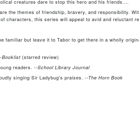
ical creatures dare to stop this hero and his friends....
re the themes of friendship, bravery, and responsibility. Wi
f characters, this series will appeal to avid and reluctant r
amiliar but leave it to Tabor to get there in a wholly origin
--Booklist
(starred review)
 young readers.
--School Library Journal
 loudly singing Sir Ladybug's praises.
--The Horn Book