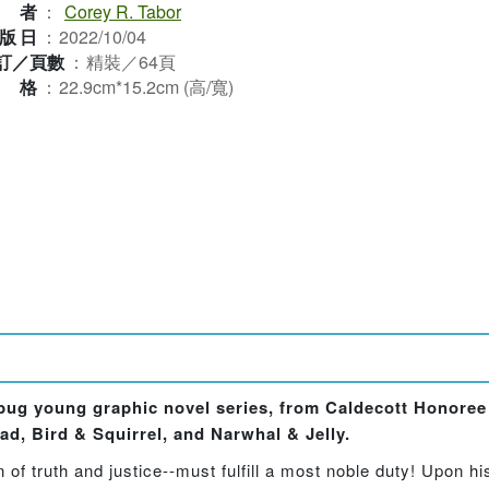
作者
：
Corey R. Tabor
版日
：
2022/10/04
訂／頁數
：
精裝／64頁
規格
：
22.9cm*15.2cm (高/寬)
ybug young graphic novel series, from Caldecott Honoree
ad, Bird & Squirrel, and Narwhal & Jelly.
f truth and justice--must fulfill a most noble duty! Upon his