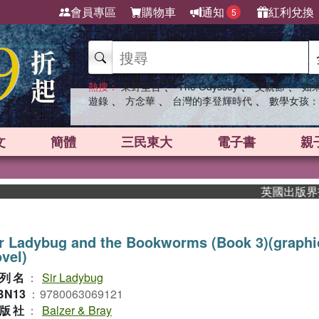
會員專區
購物車
通知
紅利兌換
5
、
、
、
熱搜：
東野圭吾
The Odyssey
父親節
如
、
、
、
遊錄
方念華
台灣的李登輝時代
數學女孩：
文
簡體
三民東大
電子書
親
英國出版界指標大
r Ladybug and the Bookworms (Book 3)(graphi
vel)
列名
：
Sir Ladybug
BN13
：
9780063069121
版社
：
Balzer & Bray