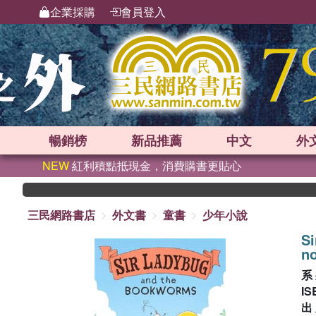
企業採購
會員登入
暢銷榜
新品
推薦
中文
外
NEW
紅利積點抵現金，消費購書更貼心
三民網路書店
外文書
童書
少年小說
Si
no
系
IS
出