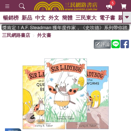
5
暢銷榜
新品
中文
外文
簡體
三民東大
電子書
親子
GO
定！A.F. Steadman 獲年度作家，《史坎德》系列帶你踏
三民網路書店
外文書
、
熱搜：
東野圭吾
高希均教授回憶錄
、
、
、
The Odyssey
父親節
如果歷
評論
、
、
史是一群喵
暑期推薦
國際布克
、
、
獎 臺灣漫遊錄
方念華
台灣的李
、
、
登輝時代
數學女孩：黎曼猜想
偉大的迷走神經