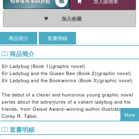
領券後再享88折起
領
加入購物車
加入收藏
商品簡介
套書明細
商品簡介
Sir Ladybug (Book 1)(graphic novel)
Sir Ladybug and the Queen Bee (Book 2)(graphic novel)
Sir Ladybug and the Bookworms (Book 3)(graphic novel)
The debut of a clever and humorous young graphic novel
series about the adventures of a valiant ladybug and his
friends, from Geisel Award–winning author-illustrator
More
Corey R. Tabor.
Ladies and gentlebugs, presenting the duke of the
套書明細
dandelion patch, champion of truth and justice, the one,