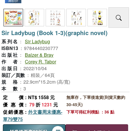
滿額折
Sir Ladybug (Book 1-3)(graphic novel)
系列名
：
Sir Ladybug
ISBN13
：
9784440230777
出版社
：
Balzer & Bray
作者
：
Corey R. Tabor
出版日
：
2022/10/04
裝訂／頁數
：
精裝／64頁
規格
：
22.9cm*15.2cm (高/寬)
本數
：
3
定價
：NT$ 1558 元
無庫存，下單後進貨(到貨天數約
優惠價
：
79
折
1231
元
30-45天)
促銷優惠
：
外文書周末優惠-
下單可得紅利積點 ：36 點
單79雙75