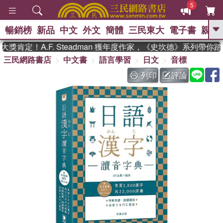
5
暢銷榜
新品
中文
外文
簡體
三民東大
電子書
親子
GO
肯定！A.F. Steadman 獲年度作家，《史坎德》系列帶你踏
三民網路書店
中文書
語言學習
日文
音標
、
熱搜：
東野圭吾
高希均教授回憶錄
、
、
、
The Odyssey
父親節
如果歷
列印
評論
、
、
史是一群喵
暑期推薦
國際布克
、
、
獎 臺灣漫遊錄
方念華
台灣的李
、
、
登輝時代
數學女孩：黎曼猜想
偉大的迷走神經