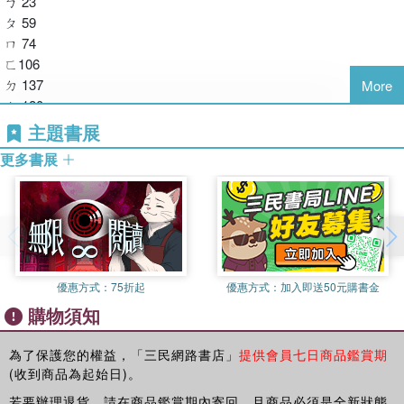
ㄅ 23
字典在手時可以輕鬆瀏覽左右頁的字，以視覺記憶延伸學習。然而
ㄆ 59
書本不在身邊的時候，也可以成為練習聽力的絕佳時刻！本書所附
ㄇ 74
之中日發聲MP3 QR Code，是由三位發音精準的日籍老師所錄
ㄈ106
製，共收錄全書2800個漢字、超過22000個字彙，音檔總時數共30
ㄉ 137
More
個小時以上！隨時隨地邊聽邊記，讓大量的單字成為你的背景音
ㄊ 180
樂，學習自然效率加倍不再怕「直接」聽到日語！
ㄋ 211
主題書展
ㄌ 225
本書開頭先將日語音讀、訓讀作簡單扼要的說明，之後針對每個漢
更多書展
ㄍ 267
字分別列出音讀和訓讀的唸法並舉出常用的詞語，讓讀者能在學習
ㄎ 301
上對音讀、訓讀有舉一反三之效。注音符號的書眉設計讓檢索更加
ㄏ 316
快速，書末也一併附上筆劃與音檔索引，相信結合了書本上的知識
ㄐ 349
與中日發聲MP3的幫助，此書必是您考場上的得力助手！
ㄑ 410
ㄒ 440
優惠方式：
75折起
優惠方式：
加入即送50元購書金
ㄓ 487
購物須知
ㄔ 533
ㄕ 562
ㄖ 610
為了保護您的權益，「三民網路書店」
提供會員七日商品鑑賞期
(收到商品為起始日)。
ㄗ 623
ㄘ 641
若要辦理退貨，請在商品鑑賞期內寄回，且商品必須是全新狀態