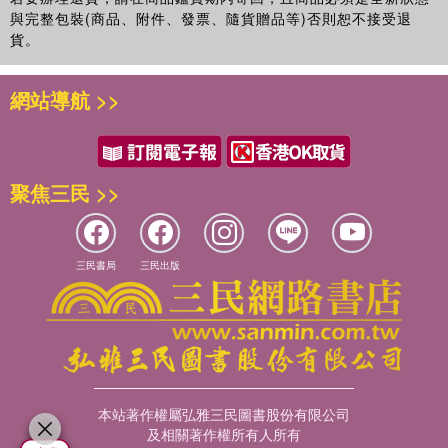
ㄙ 656
與完整包裝(商品、附件、發票、隨貨贈品等)否則恕不接受退
ㄜ 672
貨。
ㄞ 675
ㄠ 677
網站導航 >>
ㄡ 678
ㄢ 679
ㄣ 681
ㄤ 682
聚焦三民 >>
ㄦ 683
ㄧ 685
ㄨ 729
ㄩ 754
三民書局
三民出版
＊附錄 常見和製漢字 776
＊筆劃索引 780
＊音檔索引 790
本站著作權屬弘雅三民圖書股份有限公司
及相關著作權所有人所有