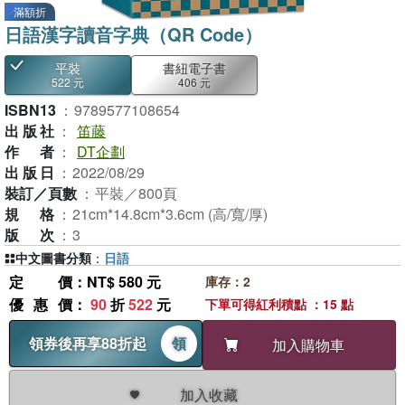
滿額折
日語漢字讀音字典（QR Code）
平裝
書紐電子書
522 元
406 元
ISBN13
：
9789577108654
出版社
：
笛藤
作者
：
DT企劃
出版日
：
2022/08/29
裝訂／頁數
：
平裝／800頁
規格
：
21cm*14.8cm*3.6cm (高/寬/厚)
版次
：
3
中文圖書分類
：
日語
定價
：NT$ 580 元
庫存：2
優惠價
：
90
折
522
元
下單可得紅利積點 ：15 點
領券後再享88折起
領
加入購物車
加入收藏