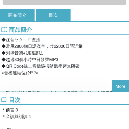
商品簡介
目次
商品簡介
◆注音ㄅㄆㄇㄈ查法
◆常用2800個日語漢字，共22000日語詞彙
◆列舉音讀+訓讀讀法
◆超過30個小時中日發聲MP3
◆QR Code線上音檔隨掃隨聽學習無阻礙
※音檔連結位於P.2※
More
一般的日語字典盡是あいうえお的編排順序，往往令初學者在遇到
目次
不會唸的漢字時也不知從何查起，索性放棄。本書為方便國人查
閱，跳脫五十音的編排順序，獨樹一格以注音符號ㄅㄆㄇ的方式編
＊前言 3
排，讓讀者查日文漢字如查中文字典一般，能更加快速、方便地找
＊音讀與訓讀 4
到漢字的讀音。