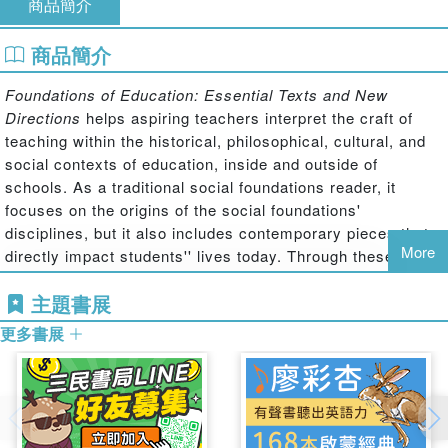
商品簡介
商品簡介
Foundations of Education: Essential Texts and New
Directions
helps aspiring teachers interpret the craft of
teaching within the historical, philosophical, cultural, and
social contexts of education, inside and outside of
schools. As a traditional social foundations reader, it
focuses on the origins of the social foundations'
disciplines, but it also includes contemporary pieces that
More
directly impact students'' lives today. Through these
carefully curated readings, students will grasp the
主題書展
complexity and connection between contemporary issues
in education. Part I contains "essential texts," selections
更多書展
from works widely regarded as central to the development
of the field, which lay the basis of further study for any
serious student of education. Part II looks at
multidisciplinary directions of current foundations of
education scholarship. An introductory essay by the