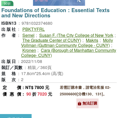
90折
Foundations of Education：Essential Texts
and New Directions
ISBN13
：
9781032374680
出版社
：
PBKTYFRL
作者
：
Semel
;
Susan F. (The City College of New York
;
The Graduate Center of CUNY)
;
Makris
;
Molly
Vollman (Guttman Community College - CUNY)
;
Kronen
;
Cara (Borough of Manhattan Community
College- CUNY)
出版日
：
2022/11/08
裝訂／頁數
：
精裝／360頁
規格
：
17.8cm*25.4cm (高/寬)
版次
：
2
定價
：NT$ 7800 元
若需訂購本書，請電洽客服 02-
優惠價
：
90
折
7020
元
25006600[分機130、131]。
無法訂購