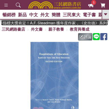
5
暢銷榜
新品
中文
外文
簡體
三民東大
電子書
親子
GO
標大獎肯定！A.F. Steadman 獲年度作家，《史坎德》系
三民網路書店
外文書
親子教養
教育與養成
、
熱搜：
東野圭吾
高希均教授回憶錄
、
、
、
The Odyssey
父親節
如果歷
評論
、
、
史是一群喵
暑期推薦
國際布克
、
、
獎 臺灣漫遊錄
方念華
台灣的李
、
、
登輝時代
數學女孩：黎曼猜想
偉大的迷走神經