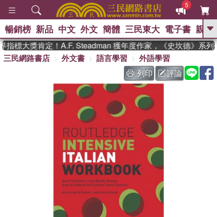
5
暢銷榜
新品
中文
外文
簡體
三民東大
電子書
親子
GO
指標大獎肯定！A.F. Steadman 獲年度作家，《史坎德》系
三民網路書店
外文書
語言學習
外語學習
、
、
熱搜：
東野圭吾
The Odyssey
、
、
父親節
如果歷史是一群喵
暑期
列印
評論
、
、
推薦
國際布克獎 臺灣漫遊錄
方
、
、
念華
台灣的李登輝時代
數學女
、
孩：黎曼猜想
偉大的迷走神經