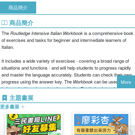
商品簡介
商品簡介
The
Routledge Intensive Italian Workbook
is a comprehensive book
of exercises and tasks for beginner and intermediate learners of
Italian.
It includes a wide variety of exercises - covering a broad range of
situations and functions - and will help students to progress rapidly
and master the language accurately. Students can check their own
progress using the answer key. The
Workbook
can be used
More
independently, or in conjunction with the
Routledge Intensive Italian
Course
, an accelerated course in Italian for adult beginners, which
主題書展
is accompanied by audio material.
更多書展