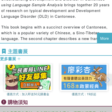
using Language Sample Analysis
brings together 20 years
of research on typical development and Development
Language Disorder (DLD) in Cantonese.
This book begins with a succinct overview of Cantonese,
which is a popular variety of Chinese, a Sino-Tibetan
More
language. The second chapter describes a new framework
of the Grammatical Analysis of Cantonese Samples
(GACS), which is developed on the basis of functionalist
主題書展
and usage-based theories of language and language
更多書展
development. The third chapter reports on a quantitative
analysis, as well as a qualitative description of the
development of Cantonese in preschool children using the
GACS framework. The book ends with a chapter that
presents the linguistic profile of a Cantonese-speaking
child with DLD. It also illustrates how to make decisions
優惠方式：
加入即送50元購書金
優惠方式：
19折起
on intervention targets on the basis of the grammatical
購物須知
and error analysis. The book provides a timely and
important addition to the typological diversity of studies in