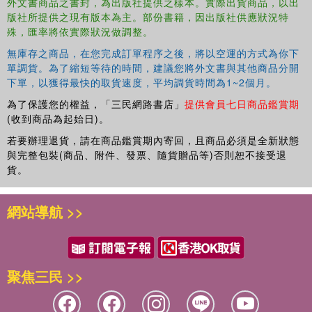
外文書商品之書封，為出版社提供之樣本。實際出貨商品，以出
both child language development and disorder.
版社所提供之現有版本為主。部份書籍，因出版社供應狀況特
殊，匯率將依實際狀況做調整。
This book is informative for students and practitioners of
speech and language therapy, students in early childhood
無庫存之商品，在您完成訂單程序之後，將以空運的方式為你下
education and Chinese linguistics and researchers in child
單調貨。為了縮短等待的時間，建議您將外文書與其他商品分開
language development and disorders.
下單，以獲得最快的取貨速度，平均調貨時間為1~2個月。
為了保護您的權益，「三民網路書店」
提供會員七日商品鑑賞期
(收到商品為起始日)。
若要辦理退貨，請在商品鑑賞期內寄回，且商品必須是全新狀態
與完整包裝(商品、附件、發票、隨貨贈品等)否則恕不接受退
貨。
網站導航 >>
聚焦三民 >>