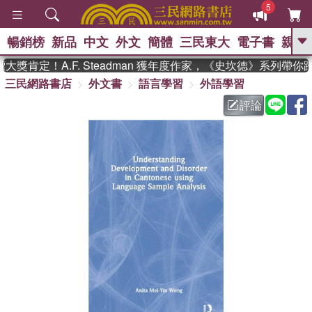
5
暢銷榜
新品
中文
外文
簡體
三民東大
電子書
親子
GO
獎肯定！A.F. Steadman 獲年度作家，《史坎德》系列帶你
三民網路書店
外文書
語言學習
外語學習
、
熱搜：
東野圭吾
高希均教授回憶錄
、
、
、
The Odyssey
父親節
如果歷
評論
、
、
史是一群喵
暑期推薦
國際布克
、
、
獎 臺灣漫遊錄
方念華
台灣的李
、
、
登輝時代
數學女孩：黎曼猜想
偉大的迷走神經