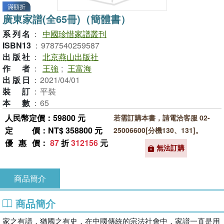
滿額折
廣東家譜(全65冊)（簡體書）
系列名
：
中國珍惜家譜叢刊
ISBN13
：
9787540259587
出版社
：
北京燕山出版社
作者
：
王強
;
王富海
出版日
：
2021/04/01
裝訂
：
平裝
本數
：
65
人民幣定價：59800 元
若需訂購本書，請電洽客服 02-
定價
：NT$ 358800 元
25006600[分機130、131]。
優惠價
：
87
折
312156
元
無法訂購
商品簡介
商品簡介
家之有譜，猶國之有史，在中國傳統的宗法社會中，家譜一直是用