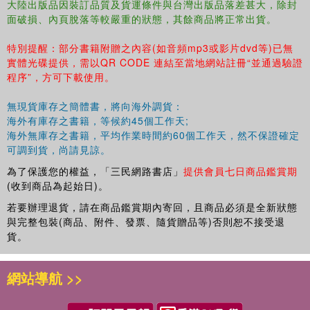
大陸出版品因裝訂品質及貨運條件與台灣出版品落差甚大，除封
面破損、內頁脫落等較嚴重的狀態，其餘商品將正常出貨。
特別提醒：部分書籍附贈之內容(如音頻mp3或影片dvd等)已無
實體光碟提供，需以QR CODE 連結至當地網站註冊“並通過驗證
程序”，方可下載使用。
無現貨庫存之簡體書，將向海外調貨：
海外有庫存之書籍，等候約45個工作天;
海外無庫存之書籍，平均作業時間約60個工作天，然不保證確定
可調到貨，尚請見諒。
為了保護您的權益，「三民網路書店」
提供會員七日商品鑑賞期
(收到商品為起始日)。
若要辦理退貨，請在商品鑑賞期內寄回，且商品必須是全新狀態
與完整包裝(商品、附件、發票、隨貨贈品等)否則恕不接受退
貨。
網站導航 >>