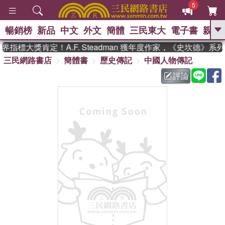
5
暢銷榜
新品
中文
外文
簡體
三民東大
電子書
親子
GO
指標大獎肯定！A.F. Steadman 獲年度作家，《史坎德》系
三民網路書店
簡體書
歷史傳記
中國人物傳記
、
熱搜：
東野圭吾
高希均教授回憶錄
、
、
、
The Odyssey
父親節
如果歷
評論
、
、
史是一群喵
暑期推薦
國際布克
、
、
獎 臺灣漫遊錄
方念華
台灣的李
、
、
登輝時代
數學女孩：黎曼猜想
偉大的迷走神經