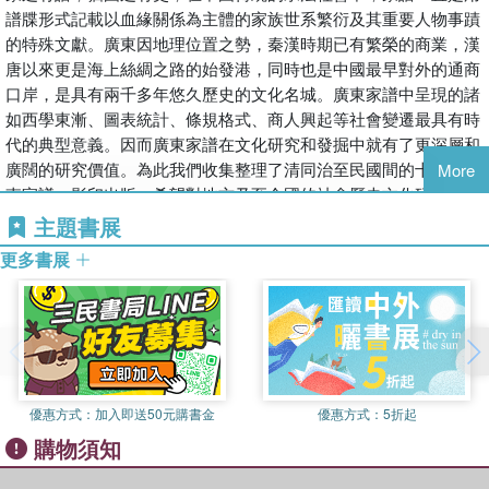
譜牒形式記載以血緣關係為主體的家族世系繁衍及其重要人物事蹟
的特殊文獻。廣東因地理位置之勢，秦漢時期已有繁榮的商業，漢
唐以來更是海上絲綢之路的始發港，同時也是中國最早對外的通商
口岸，是具有兩千多年悠久歷史的文化名城。廣東家譜中呈現的諸
如西學東漸、圖表統計、條規格式、商人興起等社會變遷最具有時
代的典型意義。因而廣東家譜在文化研究和發掘中就有了更深層和
廣闊的研究價值。為此我們收集整理了清同治至民國間的十八種廣
More
東家譜，影印出版，希望對地方乃至全國的社會歷史文化研究有所
助益，使當代的研究工作有更加穩固的基礎。
主題書展
更多書展
優惠方式：
加入即送50元購書金
優惠方式：
5折起
購物須知