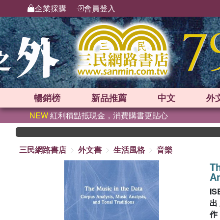
企業採購
會員登入
暢銷榜
新品
推薦
中文
外
NEW
紅利積點抵現金，消費購書更貼心
三民網路書店
外文書
生活風格
音樂
Th
An
IS
出