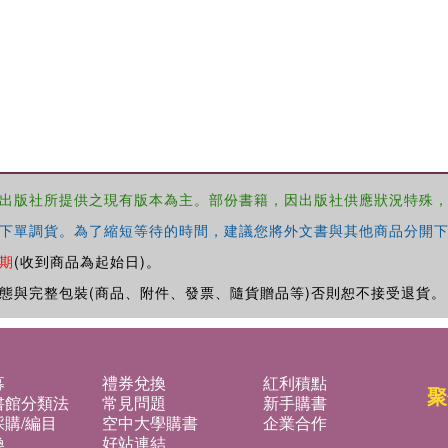
出版社所提供之現有版本為主。部份書籍，因出版社供應狀況特殊
下單調貨。為了縮短等待的時間，建議您將外文書與其他商品分開下
期
(收到商品為起始日)。
態與完整包裝(商品、附件、發票、隨貨贈品等)否則恕不接受退貨。
募
禮券兌換
紅利積點
聚
書館分類法
常見問題
新手購書
購/編目
空中大學購書
企業合作
換
好站連結