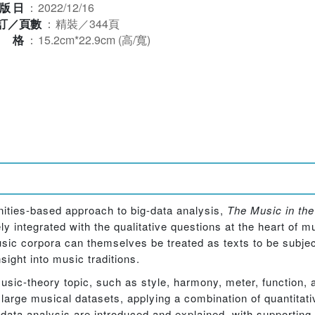
版日
：
2022/12/16
訂／頁數
：
精裝／344頁
規格
：
15.2cm*22.9cm (高/寬)
ities-based approach to big-data analysis,
The Music in the
y integrated with the qualitative questions at the heart of 
usic corpora can themselves be treated as texts to be subjec
sight into music traditions.
sic-theory topic, such as style, harmony, meter, function, 
large musical datasets, applying a combination of quantitati
 data analysis are introduced and explained, with supporting 