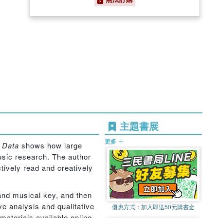
主題書展
更多
 Data
shows how large
music research. The author
tively read and creatively
and musical key, and then
ve analysis and qualitative
優惠方式：
加入即送50元購書金
materials available online.