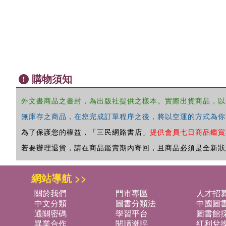
購物須知
外文書商品之書封，為出版社提供之樣本。實際出貨商品，以
無庫存之商品，在您完成訂單程序之後，將以空運的方式為你
為了保護您的權益，「三民網路書店」
提供會員七日商品鑑賞
若要辦理退貨，請在商品鑑賞期內寄回，且商品必須是全新狀
網站導航 >>
關於我們
門市專區
人才招
中文分類
圖書分類法
中國圖
通關密碼
學習平台
圖書館採
異業合作
閱讀潮評
紅利兌