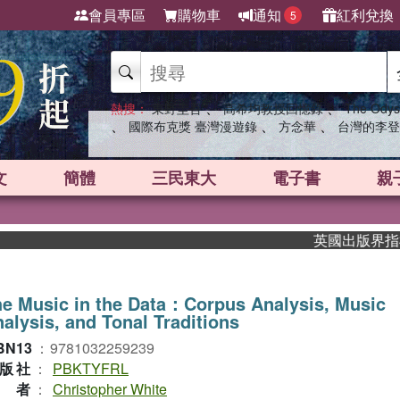
會員專區
購物車
通知
紅利兌換
5
、
、
熱搜：
東野圭吾
高希均教授回憶錄
The Odys
、
、
、
國際布克獎 臺灣漫遊錄
方念華
台灣的李登
文
簡體
三民東大
電子書
親
英國出版界指標大獎肯
e Music in the Data：Corpus Analysis, Music
alysis, and Tonal Traditions
BN13
：
9781032259239
版社
：
PBKTYFRL
作者
：
Christopher White