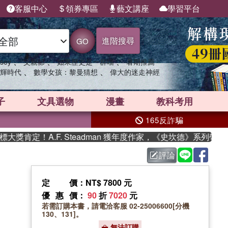
客服中心
領券專區
藝文講座
學習平台
進階搜尋
GO
、
、
、
sey
父親節
如果歷史是一群喵
暑期推薦
、
、
輝時代
數學女孩：黎曼猜想
偉大的迷走神經
子
文具選物
漫畫
教科考用
165反詐騙
定！A.F. Steadman 獲年度作家，《史坎德》系列帶你踏
評論
定價
：NT$ 7800 元
優惠價
：
90
折
7020
元
若需訂購本書，請電洽客服 02-25006600[分機
130、131]。
無法訂購