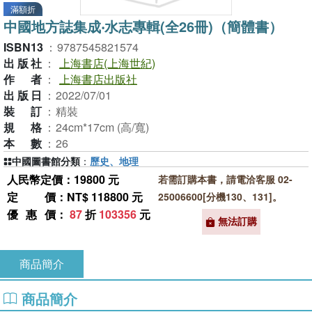
滿額折
中國地方誌集成‧水志專輯(全26冊)（簡體書）
ISBN13
：
9787545821574
出版社
：
上海書店(上海世紀)
作者
：
上海書店出版社
出版日
：
2022/07/01
裝訂
：
精裝
規格
：
24cm*17cm (高/寬)
本數
：
26
中國圖書館分類
：
歷史、地理
人民幣定價：19800 元
若需訂購本書，請電洽客服 02-
定價
：NT$ 118800 元
25006600[分機130、131]。
優惠價
：
87
折
103356
元
無法訂購
商品簡介
商品簡介