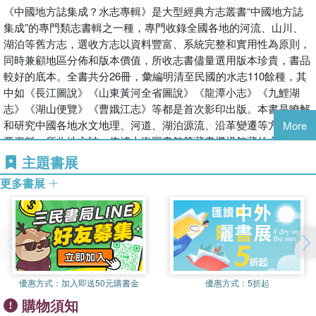
《中國地方誌集成？水志專輯》是大型經典方志叢書“中國地方誌
集成”的專門類志書輯之一種，專門收錄全國各地的河流、山川、
湖泊等舊方志，選收方志以資料豐富、系統完整和實用性為原則，
同時兼顧地區分佈和版本價值，所收志書儘量選用版本珍貴，書品
較好的底本。全書共分26冊，彙編明清至民國的水志110餘種，其
中如《長江圖說》《山東黃河全省圖說》《龍潭小志》《九鯉湖
志》《湖山便覽》《曹娥江志》等都是首次影印出版。本書是瞭解
和研究中國各地水文地理、河道、湖泊源流、沿革變遷等方面的重
More
要資料，所收地方誌，依據上海圖書館等藏書機構館藏的方志為底
本影印出版。
主題書展
更多書展
優惠方式：
加入即送50元購書金
優惠方式：
5折起
購物須知