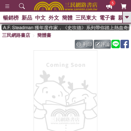
5
暢銷榜
新品
中文
外文
簡體
三民東大
電子書
親子
GO
F. Steadman 獲年度作家，《史坎德》系列帶你踏上熱血奇幻
三民網路書店
簡體書
、
熱搜：
東野圭吾
高希均教授回憶錄
、
、
、
The Odyssey
父親節
如果歷
列印
評論
、
、
史是一群喵
暑期推薦
國際布克
、
、
獎 臺灣漫遊錄
方念華
台灣的李
、
、
登輝時代
數學女孩：黎曼猜想
偉大的迷走神經