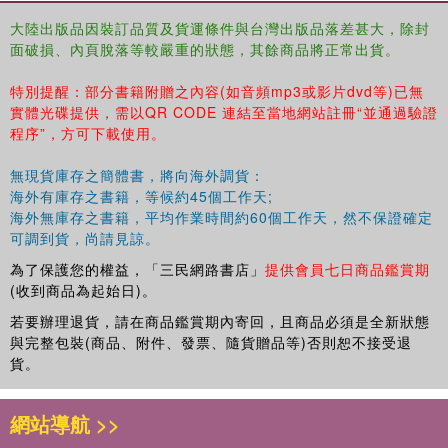
大陸出版品因裝訂品質及貨運條件與台灣出版品落差甚大，除封
面破損、內頁脫落等較嚴重的狀態，其餘商品將正常出貨。
特別提醒：部分書籍附贈之內容(如音頻mp3或影片dvd等)已無
實體光碟提供，需以QR CODE 連結至當地網站註冊“並通過驗證
程序”，方可下載使用。
無現貨庫存之簡體書，將向海外調貨：
海外有庫存之書籍，等候約45個工作天;
海外無庫存之書籍，平均作業時間約60個工作天，然不保證確定
可調到貨，尚請見諒。
為了保護您的權益，「三民網路書店」
提供會員七日商品鑑賞期
(收到商品為起始日)。
若要辦理退貨，請在商品鑑賞期內寄回，且商品必須是全新狀態
與完整包裝(商品、附件、發票、隨貨贈品等)否則恕不接受退
貨。
網站導航 >>