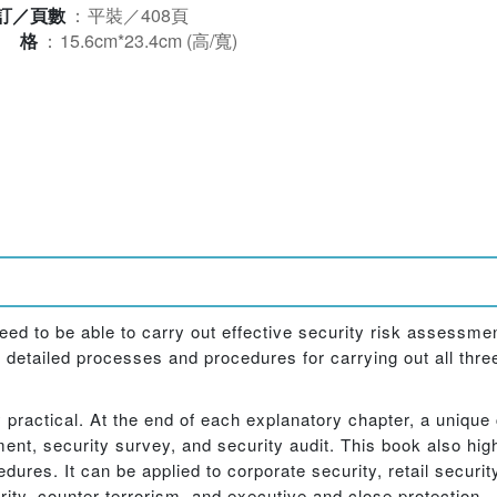
訂／頁數
：
平裝／408頁
規格
：
15.6cm*23.4cm (高/寬)
ed to be able to carry out effective security risk assessme
d detailed processes and procedures for carrying out all thre
 practical. At the end of each explanatory chapter, a unique
ent, security survey, and security audit. This book also hi
res. It can be applied to corporate security, retail security,
urity, counter-terrorism, and executive and close protection.