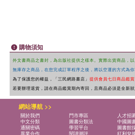
購物須知
外文書商品之書封，為出版社提供之樣本。實際出貨商品，以
無庫存之商品，在您完成訂單程序之後，將以空運的方式為你
為了保護您的權益，「三民網路書店」
提供會員七日商品鑑賞
若要辦理退貨，請在商品鑑賞期內寄回，且商品必須是全新狀
網站導航 >>
關於我們
門市專區
人才招
中文分類
圖書分類法
中國圖
通關密碼
學習平台
圖書館採
異業合作
閱讀潮評
紅利兌