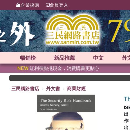
企業採購
會員登入
暢銷榜
新品
推薦
中文
外
NEW
紅利積點抵現金，消費購書更貼心
三民網路書店
外文書
商業財經
Th
IS
出
出