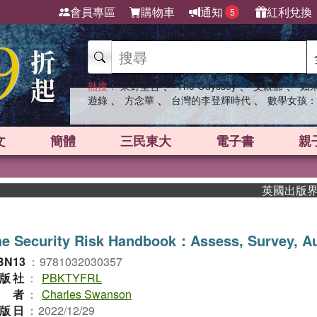
會員專區
購物車
通知
紅利兌換
5
、
、
、
熱搜：
東野圭吾
The Odyssey
父親節
如
、
、
、
遊錄
方念華
台灣的李登輝時代
數學女孩：
文
簡體
三民東大
電子書
親
英國出版界指標大
e Security Risk Handbook：Assess, Survey, Au
BN13
：
9781032030357
版社
：
PBKTYFRL
作者
：
Charles Swanson
版日
：
2022/12/29