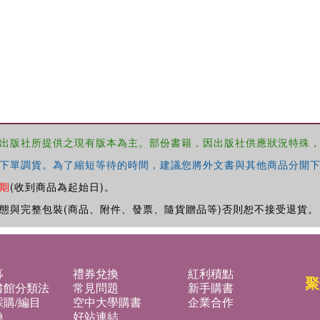
出版社所提供之現有版本為主。部份書籍，因出版社供應狀況特殊
下單調貨。為了縮短等待的時間，建議您將外文書與其他商品分開下
期
(收到商品為起始日)。
態與完整包裝(商品、附件、發票、隨貨贈品等)否則恕不接受退貨。
募
禮券兌換
紅利積點
聚
書館分類法
常見問題
新手購書
購/編目
空中大學購書
企業合作
換
好站連結