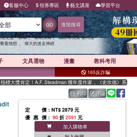
客服中心
領券專區
藝文講座
學習平台
進階搜尋
GO
、
、
果歷史是一群喵
暑期推薦
國際布克獎 臺灣漫
、
黎曼猜想
偉大的迷走神經
子
文具選物
漫畫
教科考用
165反詐騙
獎肯定！A.F. Steadman 獲年度作家，《史坎德》系列帶你
列印
評論
dit
定價
：NT$ 2879 元
優惠價
：
90
折
2591
元
加入購物車
加入收藏