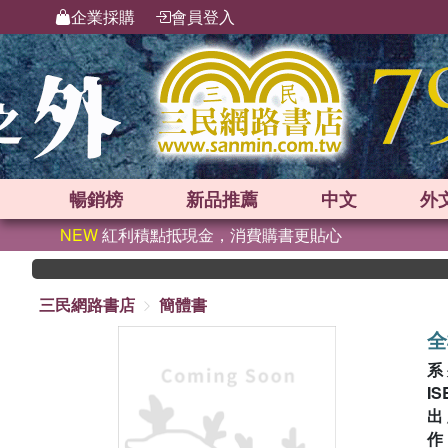
企業採購
會員登入
暢銷榜
新品
推薦
中文
外
NEW
紅利積點抵現金，消費購書更貼心
三民網路書店
簡體書
全
系
IS
出