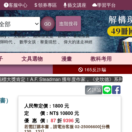
客服中心
領券專區
藝文講座
學習平台
進階搜尋
GO
、
、
、
sey
父親節
如果歷史是一群喵
暑期推薦
、
、
輝時代
數學女孩：黎曼猜想
偉大的迷走神經
子
文具選物
漫畫
教科考用
165反詐騙
肯定！A.F. Steadman 獲年度作家，《史坎德》系列帶你踏
評論
體書）
人民幣定價：1800 元
定價
：NT$ 10800 元
優惠價
：
87
折
9396
元
若需訂購本書，請電洽客服 02-25006600[分機
130、131]。