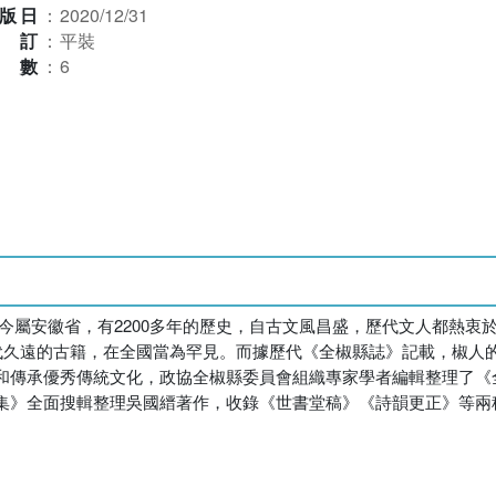
版日
：
2020/12/31
裝訂
：
平裝
本數
：
6
今屬安徽省，有2200多年的歷史，自古文風昌盛，歷代文人都熱衷
跨代久遠的古籍，在全國當為罕見。而據歷代《全椒縣誌》記載，椒人
和傳承優秀傳統文化，政協全椒縣委員會組織專家學者編輯整理了《
集》全面搜輯整理吳國縉著作，收錄《世書堂稿》《詩韻更正》等兩