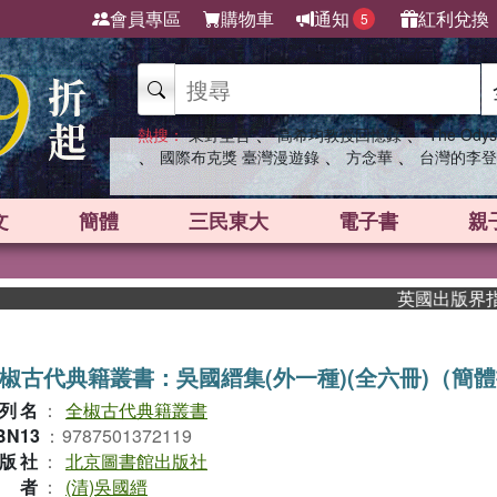
會員專區
購物車
通知
紅利兌換
5
、
、
熱搜：
東野圭吾
高希均教授回憶錄
The Odys
、
、
、
國際布克獎 臺灣漫遊錄
方念華
台灣的李登
文
簡體
三民東大
電子書
親
英國出版界指標大獎
椒古代典籍叢書：吳國縉集(外一種)(全六冊)（簡
列名
：
全椒古代典籍叢書
BN13
：
9787501372119
版社
：
北京圖書館出版社
作者
：
(清)吳國縉