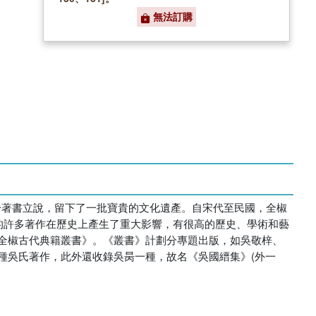
無法訂購
於著書立說，留下了一批寶貴的文化遺產。自宋代至民國，全椒
的許多著作在歷史上產生了重大影響，有很高的歷史、學術和藝
全椒古代典籍叢書》。《叢書》計劃分專題出版，如吳敬梓、
種吳氏著作，此外還收錄吳昺一種，故名《吳國縉集》(外一