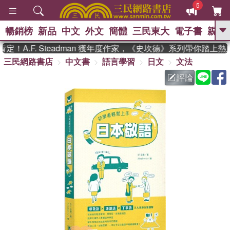
5
暢銷榜
新品
中文
外文
簡體
三民東大
電子書
親子
GO
！A.F. Steadman 獲年度作家，《史坎德》系列帶你踏上熱
三民網路書店
中文書
語言學習
日文
文法
、
熱搜：
東野圭吾
高希均教授回憶錄
、
、
、
The Odyssey
父親節
如果歷
評論
、
、
史是一群喵
暑期推薦
國際布克
、
、
獎 臺灣漫遊錄
方念華
台灣的李
、
、
登輝時代
數學女孩：黎曼猜想
偉大的迷走神經