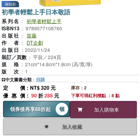
滿額折
初學者輕鬆上手日本敬語
系列名
：
初學者輕鬆上手
ISBN13
：
9789577108760
出版社
：
笛藤
作者
：
DT企劃
出版日
：
2022/11/24
裝訂／頁數
：
平裝／224頁
規格
：
21cm*14.8cm*1.8cm (高/寬/厚)
版次
：
1
中文圖書分類
：
日語
定價
：NT$ 320 元
庫存：2
優惠價
：
90
折
288
元
下單可得紅利積點 ：8 點
領券後再享88折起
領
加入購物車
加入收藏