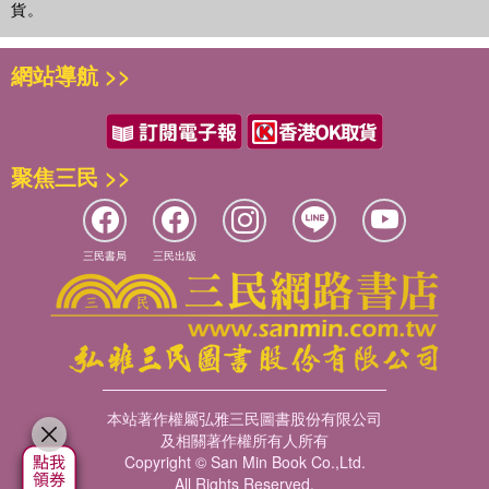
くださる
貨。
召す
御覧になる
網站導航 >>
ご存じです
●尊敬語的慣用型
れる、られる
聚焦三民 >>
お╱ご～になる
お╱ご～なさる
お╱ご～あそばす
お╱ご～くださる
三民書局
三民出版
お╱ご～です
●尊敬語的命令表現
～てください
お╱ご～ください
～ていただく
本站著作權屬弘雅三民圖書股份有限公司
お╱ご～いただく
及相關著作權所有人所有
お╱ご～願ねがう
Copyright © San Min Book Co.,Ltd.
All Rights Reserved.