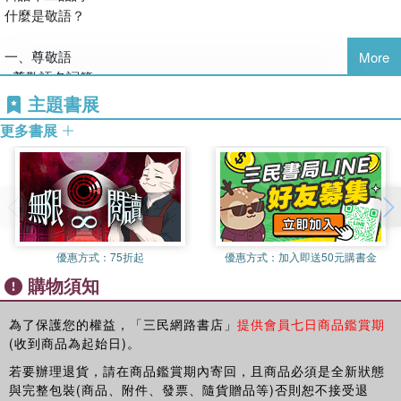
能為你帶來更良好的交流與融洽的氣氛。
什麼是敬語？
本書就敬語的表現形式、用法以及使用情況做說明，針對實用性較
一、尊敬語
More
強的用法重點式深入講解，並列舉一些錯誤的說法進行分析。章節
●尊敬語名詞篇
循序漸進、例句生活化，希望能給讀者帶來更好的運用體驗、攻克
構成尊敬語名詞的接頭語、接尾語
主題書展
敬語這一道學習路途上的關卡。
表示尊敬的固有名詞、代名詞
更多書展
●尊敬語形容詞、形容動詞、副詞篇
お╱ご
【本書特色】
◆獨立區分尊敬語、謙讓語、丁寧語三大章節，方便讀者對照學習
●尊敬語動詞篇
◆詳細說明敬語的構成、單詞、慣用型，並附上生活化例句
いらっしゃる
◆一併列舉寒暄用語、情境對話、使用場合、常犯錯誤，提升運用
優惠方式：
75折起
優惠方式：
加入即送50元購書金
お出でになる
能力
購物須知
見える
◆重點標色一目了然、可愛插圖相伴左右，提高學習效率增加閱讀
お越しになる
樂趣
なさる
為了保護您的權益，「三民網路書店」
提供會員七日商品鑑賞期
(收到商品為起始日)。
遊ばす
おっしゃる
若要辦理退貨，請在商品鑑賞期內寄回，且商品必須是全新狀態
召し上がる、上がる
與完整包裝(商品、附件、發票、隨貨贈品等)否則恕不接受退