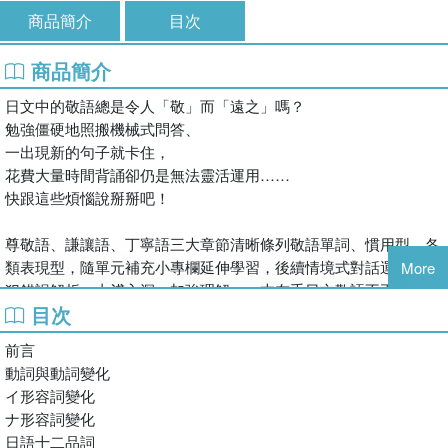
商品簡介
目次
商品簡介
日文中的敬語總是令人「敬」而「遠之」嗎？
勉強僵硬地照搬機械式問答、
一出現新的句子就卡住，
花費大量時間背誦卻仍是無法靈活運用……
快跟這些煩惱說掰掰吧！
尊敬語、謙讓語、丁寧語三大章節清晰條列敬語單詞、慣用型、各
類表現型，隨單元補充小專欄延伸學習，後續情境式對話運用與常
More
犯錯誤解析，由淺入深、加強理解，一本在手日文敬語不再複雜難
目次
懂！
前言
日本的敬語是學習日語的一大難點，但卻也是不容忽視的部分。敬
動詞與動詞變化
語又分為尊敬語、謙讓語和丁寧語，必須根據說話者、聽話者、與
イ形容詞變化
話題中人物的尊卑上下關係、親疏遠近來使用，可以說對於初學者
ナ形容詞變化
而言是令人頭大且避之唯恐不及的。然而，若是能說好敬語，它便
日語十二品詞