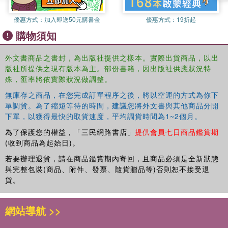
優惠方式：
加入即送50元購書金
優惠方式：
19折起
購物須知
外文書商品之書封，為出版社提供之樣本。實際出貨商品，以出
版社所提供之現有版本為主。部份書籍，因出版社供應狀況特
殊，匯率將依實際狀況做調整。
無庫存之商品，在您完成訂單程序之後，將以空運的方式為你下
單調貨。為了縮短等待的時間，建議您將外文書與其他商品分開
下單，以獲得最快的取貨速度，平均調貨時間為1~2個月。
為了保護您的權益，「三民網路書店」
提供會員七日商品鑑賞期
(收到商品為起始日)。
若要辦理退貨，請在商品鑑賞期內寄回，且商品必須是全新狀態
與完整包裝(商品、附件、發票、隨貨贈品等)否則恕不接受退
貨。
網站導航 >>