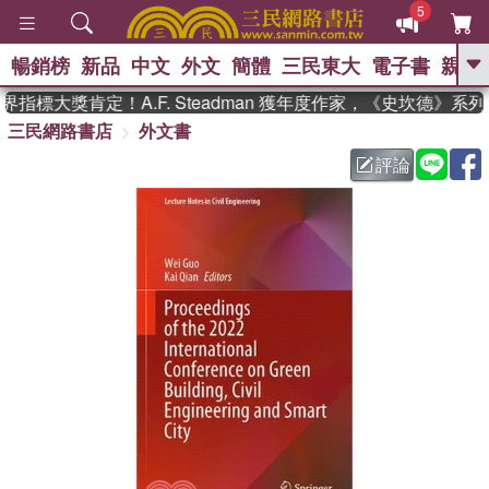
5
暢銷榜
新品
中文
外文
簡體
三民東大
電子書
親子
GO
指標大獎肯定！A.F. Steadman 獲年度作家，《史坎德》系
三民網路書店
外文書
、
熱搜：
東野圭吾
高希均教授回憶錄
、
、
、
The Odyssey
父親節
如果歷
評論
、
、
史是一群喵
暑期推薦
國際布克
、
、
獎 臺灣漫遊錄
方念華
台灣的李
、
、
登輝時代
數學女孩：黎曼猜想
偉大的迷走神經