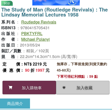
90折
The Study of Man (Routledge Revivals)：The
Lindsay Memorial Lectures 1958
系列名
：
Routledge Revivals
ISBN13
：
9780415705431
出版社
：
PBKTYFRL
作者
：
Michael Polanyi
出版日
：
2013/05/24
裝訂／頁數
：
精裝／102頁
規格
：
22.2cm*14.3cm*1.5cm (高/寬/厚)
定價
：NT$ 2219 元
無庫存，下單後進貨(到貨天數約
優惠價
：
90
折
1997
元
45-60天)
下單可得紅利積點 ：59 點
加入收藏
加入購物車
商品簡介