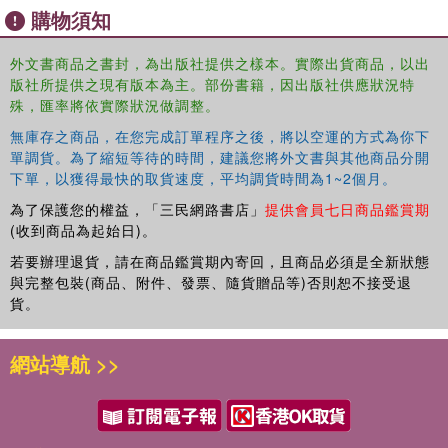
購物須知
外文書商品之書封，為出版社提供之樣本。實際出貨商品，以出
版社所提供之現有版本為主。部份書籍，因出版社供應狀況特
殊，匯率將依實際狀況做調整。
無庫存之商品，在您完成訂單程序之後，將以空運的方式為你下
單調貨。為了縮短等待的時間，建議您將外文書與其他商品分開
下單，以獲得最快的取貨速度，平均調貨時間為1~2個月。
為了保護您的權益，「三民網路書店」
提供會員七日商品鑑賞期
(收到商品為起始日)。
若要辦理退貨，請在商品鑑賞期內寄回，且商品必須是全新狀態
與完整包裝(商品、附件、發票、隨貨贈品等)否則恕不接受退
貨。
網站導航 >>