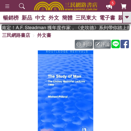
5
暢銷榜
新品
中文
外文
簡體
三民東大
電子書
親子
GO
！A.F. Steadman 獲年度作家，《史坎德》系列帶你踏上熱
三民網路書店
外文書
、
熱搜：
東野圭吾
高希均教授回憶錄
、
、
、
The Odyssey
父親節
如果歷
列印
評論
、
、
史是一群喵
暑期推薦
國際布克
、
、
獎 臺灣漫遊錄
方念華
台灣的李
、
、
登輝時代
數學女孩：黎曼猜想
偉大的迷走神經