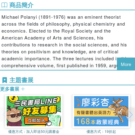
商品簡介
Michael Polanyi (1891-1976) was an eminent theorist
across the fields of philosophy, physical chemistry and
economics. Elected to the Royal Society and the
American Academy of Arts and Sciences, his
contributions to research in the social sciences, and his
theories on positivism and knowledge, are of critical
academic importance. The three lectures included in this
More
comprehensive volume, first published in 1959, argue for
Polanyis principle of tacit knowing as a fundamental
主題書展
component of knowledge. They were intended to
accompany Polanyis earlier work,
Personal Knowledge
,
更多書展
and as a tribute to the philosophical and educational work
of Lord A. D. Lindsay.
優惠方式：
加入即送50元購書金
優惠方式：
19折起