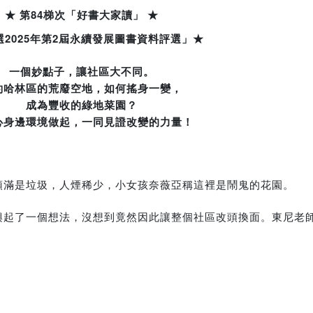
★ 第84梯次「好書大家讀」 ★
選2025年第2屆永續發展圖書資料評選」★
一個妙點子，讓社區大不同。
約哈林區的荒廢空地，如何搖身一變，
成為豐收的綠地菜園？
心身邊環境做起，一同見證改變的力量！
頭滿是垃圾，人煙稀少，小女孩奈薇亞稱這裡是鬧鬼的花園。
興起了一個想法，沒想到竟然因此讓整個社區改頭換面。東尼老