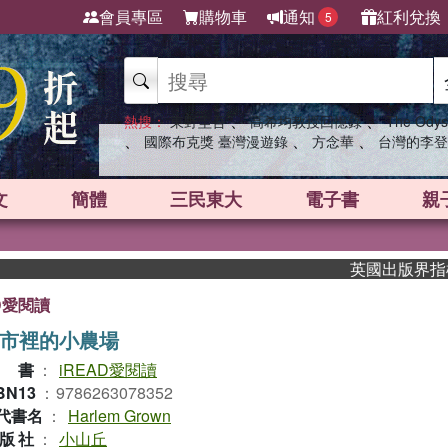
會員專區
購物車
通知
紅利兌換
5
、
、
熱搜：
東野圭吾
高希均教授回憶錄
The Odys
、
、
、
國際布克獎 臺灣漫遊錄
方念華
台灣的李登
文
簡體
三民東大
電子書
親
英國出版界指標大獎肯定
AD愛閱讀
市裡的小農場
叢書
：
iREAD愛閱讀
BN13
：
9786263078352
代書名
：
Harlem Grown
版社
：
小山丘