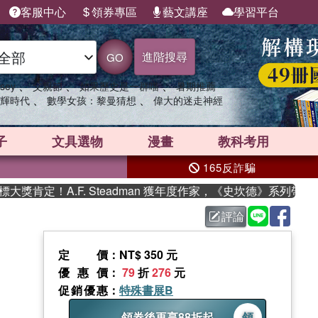
客服中心
領券專區
藝文講座
學習平台
進階搜尋
GO
、
、
、
sey
父親節
如果歷史是一群喵
暑期推薦
、
、
輝時代
數學女孩：黎曼猜想
偉大的迷走神經
子
文具選物
漫畫
教科考用
165反詐騙
！A.F. Steadman 獲年度作家，《史坎德》系列帶你踏上熱
評論
定價
：NT$ 350 元
優惠價
：
79
折
276
元
促銷優惠
：
特殊書展B
領券後再享88折起
領