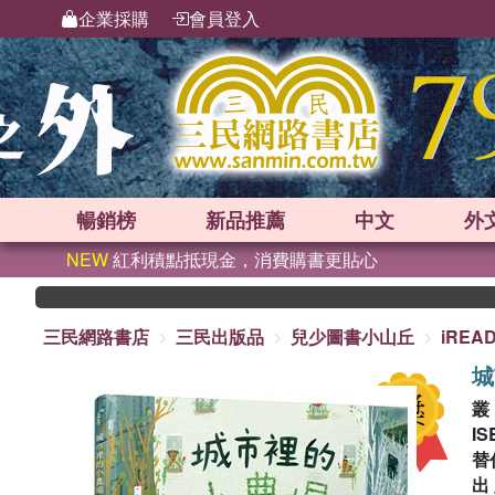
企業採購
會員登入
暢銷榜
新品
推薦
中文
外
NEW
紅利積點抵現金，消費購書更貼心
三民網路書店
三民出版品
兒少圖書小山丘
iRE
城
IS
替
出