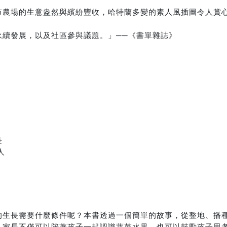
市農場的生意盎然與繽紛豐收，哈特蘭多變的素人風插圖令人賞心
永續發展，以及社區參與議題。」──《書單雜誌》
長
人
的生長需要什麼條件呢？本書透過一個簡單的故事，從整地、播
，家長不僅可以陪著孩子一起認識蔬菜水果，也可以鼓勵孩子思