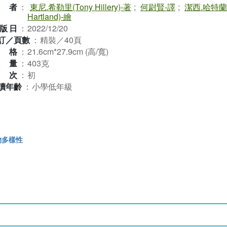
作者
：
東尼.希勒里(Tony Hillery)-著
;
何尉賢-譯
;
潔西.哈特蘭(J
Hartland)-繪
版日
：
2022/12/20
訂／頁數
：
精裝／40頁
規格
：
21.6cm*27.9cm (高/寬)
重量
：
403克
版次
：
初
讀年齡
：
小學低年級
物多樣性