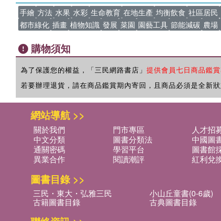
手繪
方法
水果
水彩
生命教育
在地生產
均衡飲食
社區居民
都市綠化
插畫
植物知識
發展
菜園
園藝工具
節能減碳
農場
購物須知
為了保護您的權益，「三民網路書店」
提供會員七日商品鑑賞
若要辦理退貨，請在商品鑑賞期內寄回，且商品必須是全新狀
網站導航 >>
關於我們
門市專區
人才招
中文分類
圖書分類法
中國圖
通關密碼
學習平台
圖書館採
異業合作
閱讀潮評
紅利兌
圖書目錄 >>
三民・東大・弘雅三民
小山丘童書(0-6歲)
古籍圖書目錄
古典圖書目錄