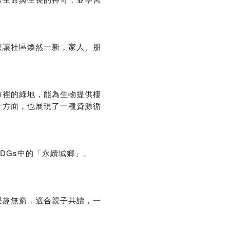
只讓社區煥然一新，家人、朋
優惠方式：
熱賣中
市裡的綠地，能為生物提供棲
一方面，也展現了一種資源循
優惠方式：
熱賣中
DGs中的「永續城鄉」、
樂趣無窮，適合親子共讀，一
優惠方式：
85折