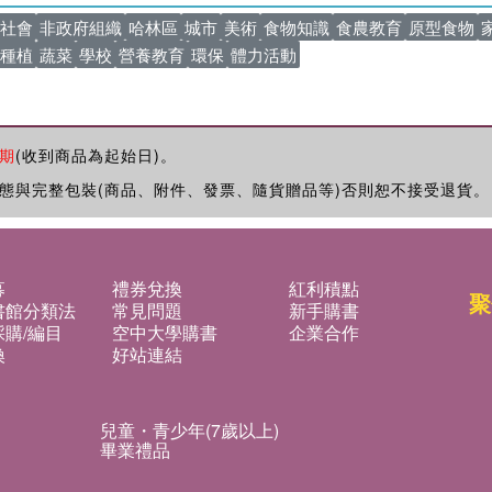
社會
非政府組織
哈林區
城市
美術
食物知識
食農教育
原型食物
種植
蔬菜
學校
營養教育
環保
體力活動
期
(收到商品為起始日)。
態與完整包裝(商品、附件、發票、隨貨贈品等)否則恕不接受退貨。
募
禮券兌換
紅利積點
聚
書館分類法
常見問題
新手購書
購/編目
空中大學購書
企業合作
換
好站連結
兒童・青少年(7歲以上)
畢業禮品