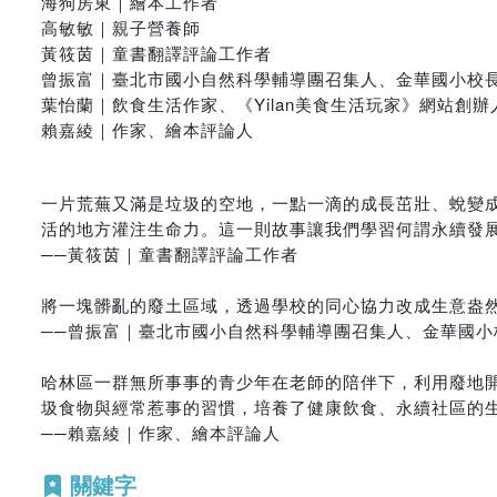
海狗房東｜繪本工作者
高敏敏｜親子營養師
黃筱茵｜童書翻譯評論工作者
曾振富｜臺北市國小自然科學輔導團召集人、金華國小校
葉怡蘭｜飲食生活作家、《Yilan美食生活玩家》網站創辦
賴嘉綾｜作家、繪本評論人
一片荒蕪又滿是垃圾的空地，一點一滴的成長茁壯、蛻變
活的地方灌注生命力。這一則故事讓我們學習何謂永續發
──黃筱茵｜童書翻譯評論工作者
將一塊髒亂的廢土區域，透過學校的同心協力改成生意盎
──曾振富｜臺北市國小自然科學輔導團召集人、金華國小
哈林區一群無所事事的青少年在老師的陪伴下，利用廢地
圾食物與經常惹事的習慣，培養了健康飲食、永續社區的
──賴嘉綾｜作家、繪本評論人
關鍵字