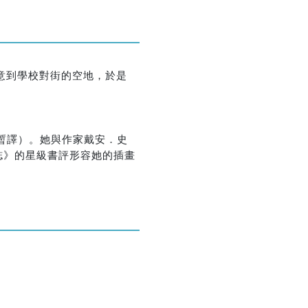
意到學校對街的空地，於是
優惠方式：
99元起
暫譯）。她與作家戴安．史
誌》的星級書評形容她的插畫