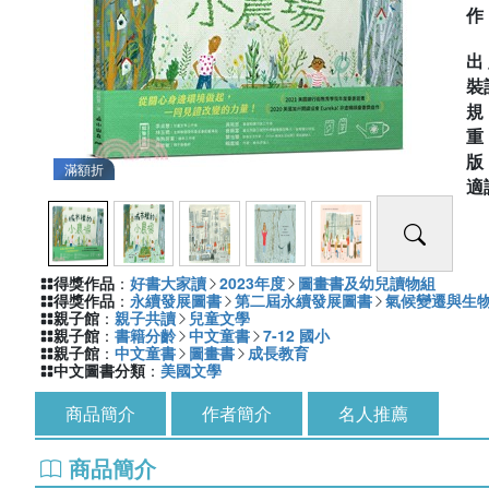
出
裝
滿額折
適
得獎作品
：
好書大家讀
2023年度
圖畫書及幼兒讀物組
得獎作品
：
永續發展圖書
第二屆永續發展圖書
氣候變遷與生
親子館
：
親子共讀
兒童文學
親子館
：
書籍分齡
中文童書
7-12 國小
親子館
：
中文童書
圖畫書
成長教育
中文圖書分類
：
美國文學
商品簡介
作者簡介
名人推薦
商品簡介