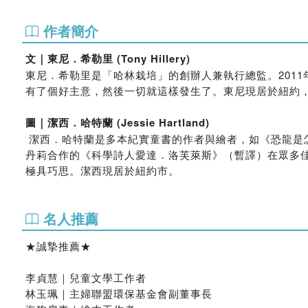
作者簡介
文｜東尼．希勒里 (Tony Hillery)
東尼．希勒里是「哈林栽培」的創辦人兼執行總監。201
有了個好主意，然後一切就這樣發生了。東尼現居於紐約
圖｜潔西．哈特蘭 (Jessie Hartland)
潔西．哈特蘭是多本紀實童書的作者與繪者，如《恐龍是
丹莉合作的《科學詩人愛達．洛芙萊斯》（暫譯）在眾多
極具巧思。潔西現居於紐約市。
名人推薦
★誠摯推薦★
李貞慧｜兒童文學工作者
林玉珮｜主婦聯盟環保基金會副董事長