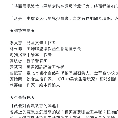
「時而展現繁忙市區的灰階色調與喧囂活力，時而描繪都
「這是一本啟發人心的兒少圖書，言之有物地觸及環保、
★誠摯推薦★
李貞慧｜兒童文學工作者
林玉珮｜主婦聯盟環保基金會副董事長
海狗房東｜繪本工作者
高敏敏｜親子營養師
黃筱茵｜童書翻譯評論工作者
曾振富｜臺北市國小自然科學輔導團召集人、金華國小校
葉怡蘭｜飲食生活作家、《Yilan美食生活玩家》網站創辦
賴嘉綾｜作家、繪本評論人
★本書特色★
【啟發對食農教育的興趣】
餐桌上的蔬果是怎麼來的呢？種菜需要哪些工具呢？植物
成，具體而微地說明了栽種的基本運作。閱讀本書的同時