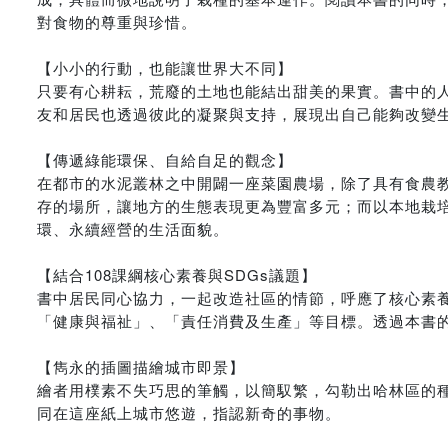
對食物的尊重與珍惜。
【小小的行動，也能讓世界大不同】
只要有心耕耘，荒廢的土地也能結出甜美的果實。書中的
友和居民也透過彼此的凝聚與支持，展現出自己能夠改變
【傳遞綠能環保、自給自足的觀念】
在都市的水泥叢林之中開闢一座菜園農場，除了具有食農
存的場所，讓地方的生態表現更為豐富多元；而以本地栽
環、永續經營的生活面貌。
【結合108課綱核心素養與SDGs議題】
書中居民同心協力，一起改造社區的情節，呼應了核心素養
「健康與福祉」、「責任消費及生產」等目標。透過本書
【雋永的插圖描繪城市即景】
繪者用樸素不失巧思的筆觸，以簡馭繁，勾勒出哈林區的
同在這座紙上城市悠遊，指認新奇的事物。