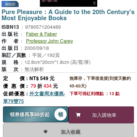
滿額折
Pure Pleasure：A Guide to the 20th Century's
Most Enjoyable Books
ISBN13
：
9780571204489
出版社
：
Faber & Faber
作者
：
Professor John Carey
出版日
：
2000/09/18
裝訂／頁數
：
平裝／192頁
規格
：
12.8cm*20cm*1.8cm (高/寬/厚)
版次
：
無法解析
定價
：NT$ 549 元
無庫存，下單後進貨(到貨天數約
優惠價
：
79
折
434
元
45-60天)
促銷優惠
：
外文書周末優惠-
下單可得紅利積點 ：13 點
單79雙75
領券後再享88折起
領
加入購物車
加入收藏