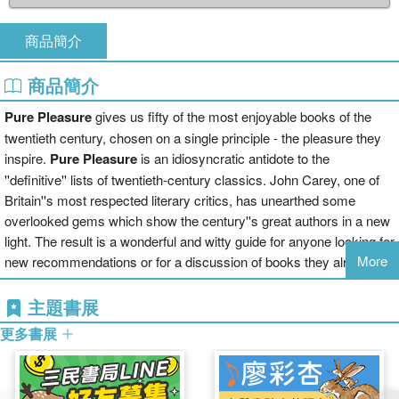
商品簡介
商品簡介
Pure Pleasure
gives us fifty of the most enjoyable books of the
twentieth century, chosen on a single principle - the pleasure they
inspire.
Pure Pleasure
is an idiosyncratic antidote to the
''definitive'' lists of twentieth-century classics. John Carey, one of
Britain''s most respected literary critics, has unearthed some
overlooked gems which show the century''s great authors in a new
light. The result is a wonderful and witty guide for anyone looking for
More
new recommendations or for a discussion of books they already
know and love. First published weekly in the
Sunday Times
as
''John Carey''s Books of the Century'', the accompanying essays
主題書展
generated intense reader interest, and this collection includes a
更多書展
discussion of the letters of applause, outrage, debate and dissent
they provoked.