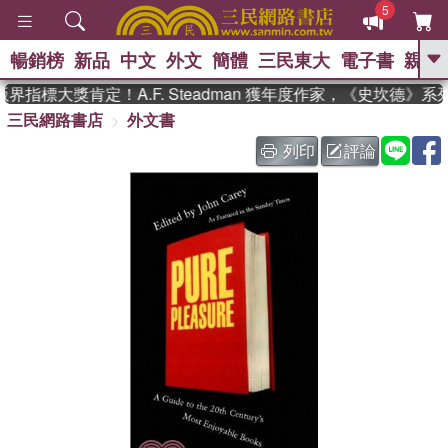
5
暢銷榜
新品
中文
外文
簡體
三民東大
電子書
親子
GO
指標大獎肯定！A.F. Steadman 獲年度作家，《史坎德》
三民網路書店
外文書
、
熱搜：
東野圭吾
高希均教授回憶錄
、
、
、
The Odyssey
父親節
如果歷
列印
評論
、
、
史是一群喵
暑期推薦
國際布克
、
、
獎 臺灣漫遊錄
方念華
台灣的李
、
、
登輝時代
數學女孩：黎曼猜想
偉大的迷走神經