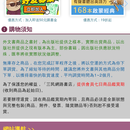
優惠方式：
加入即送50元購書金
優惠方式：
19折起
購物須知
外文書商品之書封，為出版社提供之樣本。實際出貨商品，以出
版社所提供之現有版本為主。部份書籍，因出版社供應狀況特
殊，匯率將依實際狀況做調整。
無庫存之商品，在您完成訂單程序之後，將以空運的方式為你下
單調貨。為了縮短等待的時間，建議您將外文書與其他商品分開
下單，以獲得最快的取貨速度，平均調貨時間為1~2個月。
為了保護您的權益，「三民網路書店」
提供會員七日商品鑑賞期
(收到商品為起始日)。
若要辦理退貨，請在商品鑑賞期內寄回，且商品必須是全新狀態
與完整包裝(商品、附件、發票、隨貨贈品等)否則恕不接受退
貨。
網站導航 >>