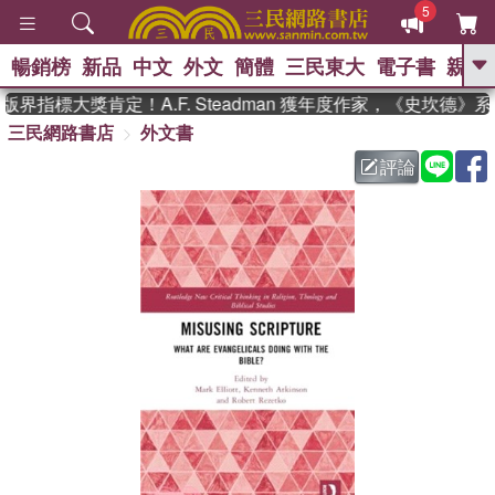
5
暢銷榜
新品
中文
外文
簡體
三民東大
電子書
親子
GO
界指標大獎肯定！A.F. Steadman 獲年度作家，《史坎德》
三民網路書店
外文書
、
熱搜：
東野圭吾
高希均教授回憶錄
、
、
、
The Odyssey
父親節
如果歷
評論
、
、
史是一群喵
暑期推薦
國際布克
、
、
獎 臺灣漫遊錄
方念華
台灣的李
、
、
登輝時代
數學女孩：黎曼猜想
偉大的迷走神經