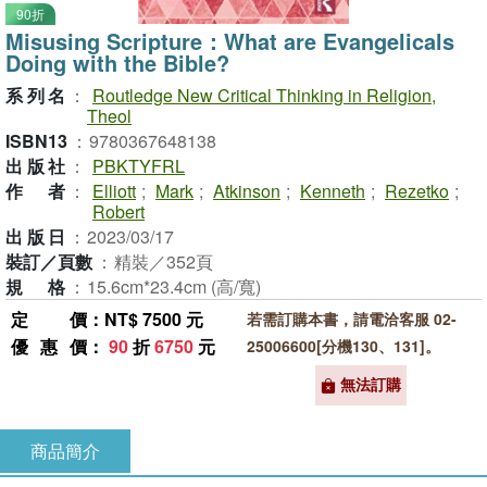
90折
Misusing Scripture：What are Evangelicals
Doing with the Bible?
系列名
：
Routledge New Critical Thinking in Religion,
Theol
ISBN13
：
9780367648138
出版社
：
PBKTYFRL
作者
：
Elliott
;
Mark
;
Atkinson
;
Kenneth
;
Rezetko
;
Robert
出版日
：
2023/03/17
裝訂／頁數
：
精裝／352頁
規格
：
15.6cm*23.4cm (高/寬)
定價
：NT$ 7500 元
若需訂購本書，請電洽客服 02-
優惠價
：
90
折
6750
元
25006600[分機130、131]。
無法訂購
商品簡介