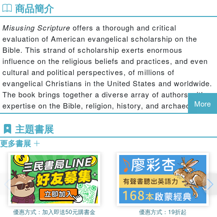
商品簡介
Misusing Scripture
offers a thorough and critical
evaluation of American evangelical scholarship on the
Bible. This strand of scholarship exerts enormous
influence on the religious beliefs and practices, and even
cultural and political perspectives, of millions of
evangelical Christians in the United States and worldwide.
The book brings together a diverse array of authors with
More
expertise on the Bible, religion, history, and archaeology to
critique the nature and growth of "faith-based" biblical
主題書展
scholarship. The chapters focus on inerrancy and textual
criticism, archaeology and history, and the Bible in its
更多書展
ancient and contemporary contexts. They explore how
evangelicals approach the Bible in their biblical
interpretation, how "biblical" archaeology is misused to
bolster distinctive views about the Bible, and how disputed
interpretations of the Bible impact issues in the public
square. This unique and timely volume contributes to a
優惠方式：
加入即送50元購書金
優惠方式：
19折起
greater understanding and appreciation of how