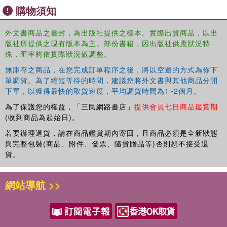
購物須知
contemporary American evangelicals understand and use
the Bible in their private and public lives. It will be of
外文書商品之書封，為出版社提供之樣本。實際出貨商品，以出
particular interest to scholars of biblical studies,
版社所提供之現有版本為主。部份書籍，因出版社供應狀況特
evangelical Christianity, and religion in the United States.
殊，匯率將依實際狀況做調整。
無庫存之商品，在您完成訂單程序之後，將以空運的方式為你下
單調貨。為了縮短等待的時間，建議您將外文書與其他商品分開
下單，以獲得最快的取貨速度，平均調貨時間為1~2個月。
為了保護您的權益，「三民網路書店」
提供會員七日商品鑑賞期
(收到商品為起始日)。
若要辦理退貨，請在商品鑑賞期內寄回，且商品必須是全新狀態
與完整包裝(商品、附件、發票、隨貨贈品等)否則恕不接受退
貨。
網站導航 >>