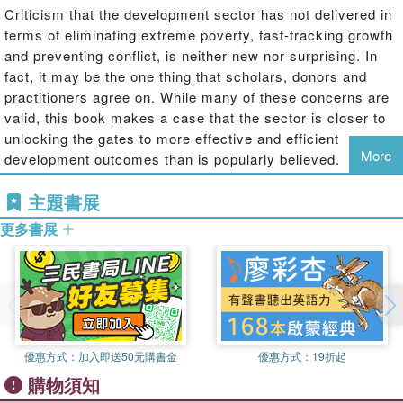
Criticism that the development sector has not delivered in
terms of eliminating extreme poverty, fast-tracking growth
and preventing conflict, is neither new nor surprising. In
fact, it may be the one thing that scholars, donors and
practitioners agree on. While many of these concerns are
valid, this book makes a case that the sector is closer to
unlocking the gates to more effective and efficient
More
development outcomes than is popularly believed.
Specifically, it argues that by overturning a few myths,
主題書展
making better use of evidence and employing some
different rules, practitioners, policy specialists and donors
更多書展
can foster the changes in the development architecture
that are needed to reach the 10 percent of the worlds
population still living in extreme poverty.
Engaging, provocative and clear sighted, the book
provides insight into interventions around democratic
governance, refugee response, counterterrorism, gender
優惠方式：
加入即送50元購書金
優惠方式：
19折起
mainstreaming, environmental protection and private
購物須知
sector engagement. It is instructive reading for