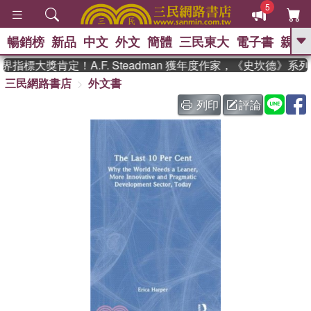
5
暢銷榜
新品
中文
外文
簡體
三民東大
電子書
親子
GO
指標大獎肯定！A.F. Steadman 獲年度作家，《史坎德》系
三民網路書店
外文書
、
、
熱搜：
東野圭吾
The Odyssey
、
、
父親節
如果歷史是一群喵
暑期
列印
評論
、
、
推薦
國際布克獎 臺灣漫遊錄
方
、
、
念華
台灣的李登輝時代
數學女
、
孩：黎曼猜想
偉大的迷走神經