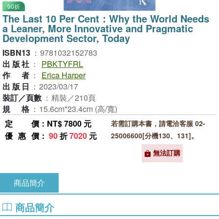
90折
The Last 10 Per Cent：Why the World Needs
a Leaner, More Innovative and Pragmatic
Development Sector, Today
ISBN13
：
9781032152783
出版社
：
PBKTYFRL
作者
：
Erica Harper
出版日
：
2023/03/17
裝訂／頁數
：
精裝／210頁
規格
：
15.6cm*23.4cm (高/寬)
定價
：NT$ 7800 元
若需訂購本書，請電洽客服 02-
優惠價
：
90
折
7020
元
25006600[分機130、131]。
無法訂購
商品簡介
商品簡介