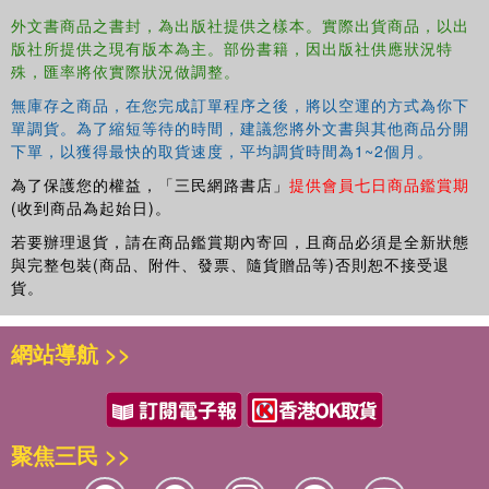
professionals across the development sector, think tanks
外文書商品之書封，為出版社提供之樣本。實際出貨商品，以出
and NGOs.
版社所提供之現有版本為主。部份書籍，因出版社供應狀況特
殊，匯率將依實際狀況做調整。
無庫存之商品，在您完成訂單程序之後，將以空運的方式為你下
單調貨。為了縮短等待的時間，建議您將外文書與其他商品分開
下單，以獲得最快的取貨速度，平均調貨時間為1~2個月。
為了保護您的權益，「三民網路書店」
提供會員七日商品鑑賞期
(收到商品為起始日)。
若要辦理退貨，請在商品鑑賞期內寄回，且商品必須是全新狀態
與完整包裝(商品、附件、發票、隨貨贈品等)否則恕不接受退
貨。
網站導航 >>
聚焦三民 >>