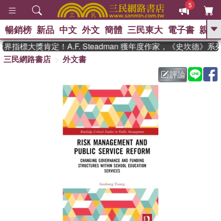
5
暢銷榜
新品
中文
外文
簡體
三民東大
電子書
親子
GO
指標大獎肯定！A.F. Steadman 獲年度作家，《史坎德》
三民網路書店
外文書
、
熱搜：
東野圭吾
高希均教授回憶錄
、
、
、
The Odyssey
父親節
如果歷
評論
、
、
史是一群喵
暑期推薦
國際布克
、
、
獎 臺灣漫遊錄
方念華
台灣的李
、
、
登輝時代
數學女孩：黎曼猜想
偉大的迷走神經