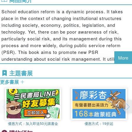
School education reform is a dynamic process. It takes
place in the context of changing institutional structures
including society, economy, politics, legislation, and
technology. Yet, there can be poor awareness of risk,
particularly social risk, and its management during this
process and more widely, during public service reform
(PSR). This book aims to promote new PSR
More
understanding about social risk management. It utilizes in-
depth case studies comprising two anonymous Scottish
主題書展
councils responsible for providing and reforming school
education services.
更多書展
Drawing mainly on risk management and structuration
theories with elements of complexity leadership and
institutional theories, the book explains contextual issues
around the reform of Scottish school education services
(SSES). It illustrates that social risks associated with
reform can be used to explain emerging threats.
優惠方式：
加入即送50元購書金
優惠方式：
19折起
Furthermore, it demonstrates that agent-structure duality