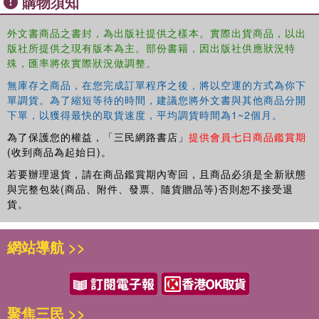
購物須知
may be instrumental to the production and management of
social risks. The book also shows how the concept of
外文書商品之書封，為出版社提供之樣本。實際出貨商品，以出
social risk can be used to improve policy making and
版社所提供之現有版本為主。部份書籍，因出版社供應狀況特
implementation. Targeted at practitioners, researchers,
殊，匯率將依實際狀況做調整。
policymakers, and students, this book will be of interest to
無庫存之商品，在您完成訂單程序之後，將以空運的方式為你下
those in the fields of public administration, public service
單調貨。為了縮短等待的時間，建議您將外文書與其他商品分開
management, and risk management more generally.
下單，以獲得最快的取貨速度，平均調貨時間為1~2個月。
為了保護您的權益，「三民網路書店」
提供會員七日商品鑑賞期
(收到商品為起始日)。
若要辦理退貨，請在商品鑑賞期內寄回，且商品必須是全新狀態
與完整包裝(商品、附件、發票、隨貨贈品等)否則恕不接受退
貨。
網站導航 >>
聚焦三民 >>