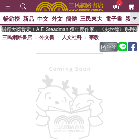
5
暢銷榜
新品
中文
外文
簡體
三民東大
電子書
親子
GO
標大獎肯定！A.F. Steadman 獲年度作家，《史坎德》系列
三民網路書店
外文書
人文社科
宗教
、
熱搜：
東野圭吾
高希均教授回憶錄
、
、
、
The Odyssey
父親節
如果歷
評論
、
、
史是一群喵
暑期推薦
國際布克
、
、
獎 臺灣漫遊錄
方念華
台灣的李
、
、
登輝時代
數學女孩：黎曼猜想
偉大的迷走神經