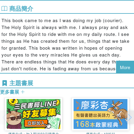
商品簡介
This book came to me as I was doing my job (courier).
The Holy Spirit is always with me. I always pray and ask
for the Holy Spirit to ride with me on my daily route. I see
things as He has created them for us, things that we take
for granted. This book was written in hopes of opening
your eyes to the very miracles He gives us each day.
There are endless things that He does every day that we
More
just don't notice. He is fading away from us because we
do not acknowledge Him. The Lord's Prayer is our Lord's
主題書展
prayer. What greater gift can we give Him than to stand up
at every college and professional football game and say
更多書展
the Lord's Prayer? Can you imagine this happening at the
same time? It is being broadcast nationwide. Truly, it is a
gift from His children. God bless you and keep you.
優惠方式：
加入即送50元購書金
優惠方式：
19折起