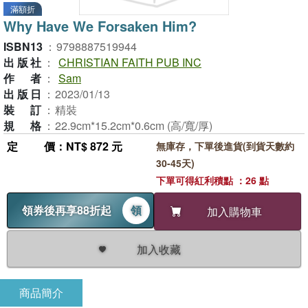
滿額折
Why Have We Forsaken Him?
ISBN13
：
9798887519944
出版社
：
CHRISTIAN FAITH PUB INC
作者
：
Sam
出版日
：
2023/01/13
裝訂
：
精裝
規格
：
22.9cm*15.2cm*0.6cm (高/寬/厚)
定價
：NT$ 872 元
無庫存，下單後進貨(到貨天數約
30-45天)
下單可得紅利積點 ：26 點
領券後再享88折起
領
加入購物車
加入收藏
商品簡介