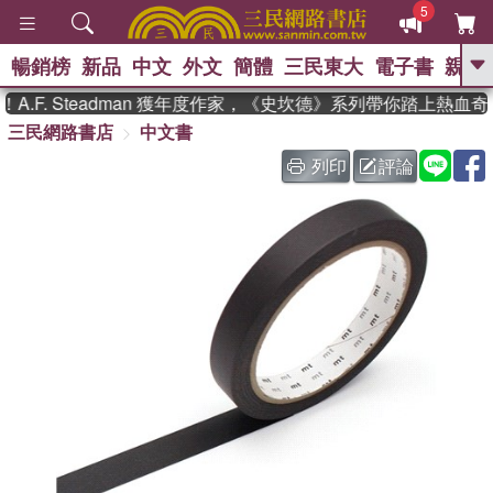
5
暢銷榜
新品
中文
外文
簡體
三民東大
電子書
親子
GO
.F. Steadman 獲年度作家，《史坎德》系列帶你踏上熱血奇
三民網路書店
中文書
、
、
熱搜：
東野圭吾
The Odyssey
、
如果歷史是一群喵
國際布克獎 臺灣
列印
評論
、
、
漫遊錄
方念華
台灣的李登輝時
、
、
代
數學女孩：黎曼猜想
偉大的
迷走神經