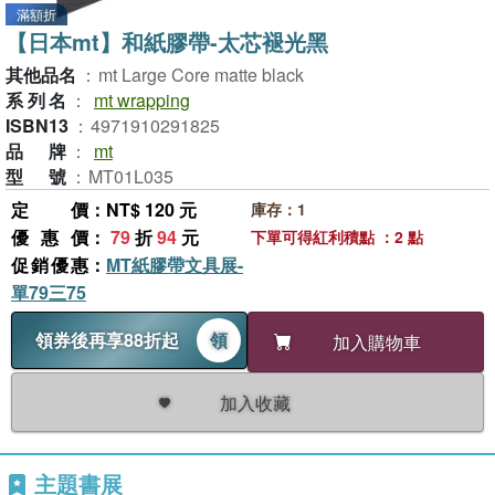
滿額折
【日本mt】和紙膠帶-太芯褪光黑
其他品名
：
mt Large Core matte black
系列名
：
mt wrapping
ISBN13
：
4971910291825
品牌
：
mt
型號
：
MT01L035
定價
：NT$ 120 元
庫存：1
優惠價
：
79
折
94
元
下單可得紅利積點 ：2 點
促銷優惠
：
MT紙膠帶文具展-
單79三75
領券後再享88折起
領
加入購物車
加入收藏
主題書展