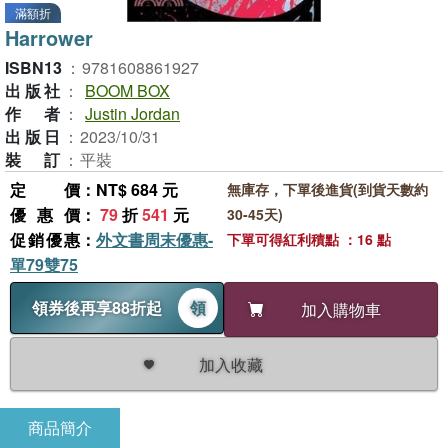
滿額折
Harrower
ISBN13
：
9781608861927
出版社
：
BOOM BOX
作者
：
Justin Jordan
出版日
：
2023/10/31
裝訂
：
平裝
定價
：NT$ 684 元
無庫存，下單後進貨(到貨天數約
優惠價
：
79
折
541
元
30-45天)
促銷優惠
：
外文書周末優惠-
下單可得紅利積點 ：16 點
單79雙75
領券後再享88折起
領
加入購物車
加入收藏
商品簡介