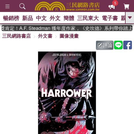
5
暢銷榜
新品
中文
外文
簡體
三民東大
電子書
親子
GO
定！A.F. Steadman 獲年度作家，《史坎德》系列帶你踏上
三民網路書店
外文書
圖像漫畫
、
熱搜：
東野圭吾
高希均教授回憶錄
、
、
、
The Odyssey
父親節
如果歷
評論
、
、
史是一群喵
暑期推薦
國際布克
、
、
獎 臺灣漫遊錄
方念華
台灣的李
、
、
登輝時代
數學女孩：黎曼猜想
偉大的迷走神經