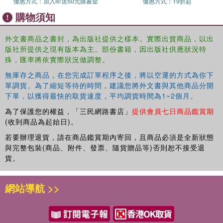
優惠方式：
加入即送50元購書金
優惠方式：
19折起
購物須知
外文書商品之書封，為出版社提供之樣本。實際出貨商品，以出
版社所提供之現有版本為主。部份書籍，因出版社供應狀況特
殊，匯率將依實際狀況做調整。
無庫存之商品，在您完成訂單程序之後，將以空運的方式為你下
單調貨。為了縮短等待的時間，建議您將外文書與其他商品分開
下單，以獲得最快的取貨速度，平均調貨時間為1~2個月。
為了保護您的權益，「三民網路書店」
提供會員七日商品鑑賞期
(收到商品為起始日)。
若要辦理退貨，請在商品鑑賞期內寄回，且商品必須是全新狀態
與完整包裝(商品、附件、發票、隨貨贈品等)否則恕不接受退
貨。
網站導航 >>