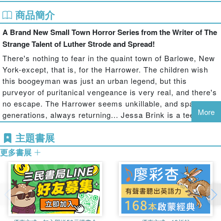
商品簡介
A Brand New Small Town Horror Series from the Writer of The
Strange Talent of Luther Strode and Spread!
There's nothing to fear in the quaint town of Barlowe, New
York-except, that is, for the Harrower. The children wish
this boogeyman was just an urban legend, but this
purveyor of puritanical vengeance is very real, and there's
no escape. The Harrower seems unkillable, and spans
More
generations, always returning... Jessa Brink is a teenage
girl obsessed with this menacing figure. Will she be able to
主題書展
escape the pull of her morbid fixation? What gruesome
secrets will she uncover in the process? Especially as
更多書展
The Harrower begins to stalk her and her friends... This
deconstruction of the slasher genre from writer Justin
Jordan (The Strange Talent of Luther Strode) and artist
Brahm Revel (Teenage Mutant Ninja Turtles) is the fresh
and terrifyingly grounded take on the slasher genre horror
fans have been dying for! Collects Harrower #1-4.