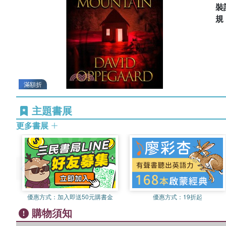
裝
滿額折
主題書展
更多書展
優惠方式：
加入即送50元購書金
優惠方式：
19折起
購物須知