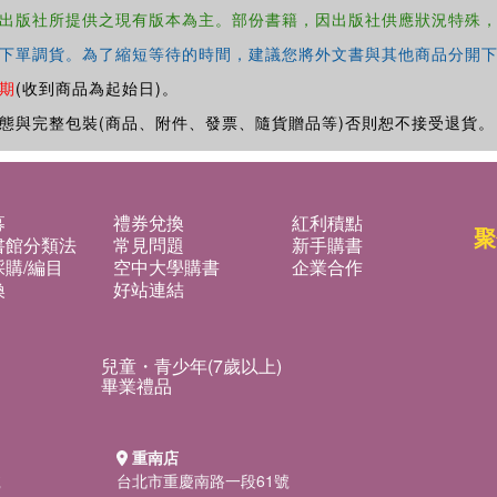
出版社所提供之現有版本為主。部份書籍，因出版社供應狀況特殊
下單調貨。為了縮短等待的時間，建議您將外文書與其他商品分開下
期
(收到商品為起始日)。
態與完整包裝(商品、附件、發票、隨貨贈品等)否則恕不接受退貨。
募
禮券兌換
紅利積點
聚
書館分類法
常見問題
新手購書
購/編目
空中大學購書
企業合作
換
好站連結
兒童・青少年(7歲以上)
畢業禮品
重南店
號
台北市重慶南路一段61號