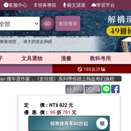
客服中心
領券專區
藝文講座
學習平台
進階搜尋
GO
、
、
果歷史是一群喵
暑期推薦
國際布克獎 臺灣漫
、
黎曼猜想
偉大的迷走神經
子
文具選物
漫畫
教科考用
165反詐騙
man 獲年度作家，《史坎德》系列帶你踏上熱血奇幻旅程
列印
評論
定價
：NT$ 822 元
優惠價
：
95
折
781
元
領券後再享88折起
領