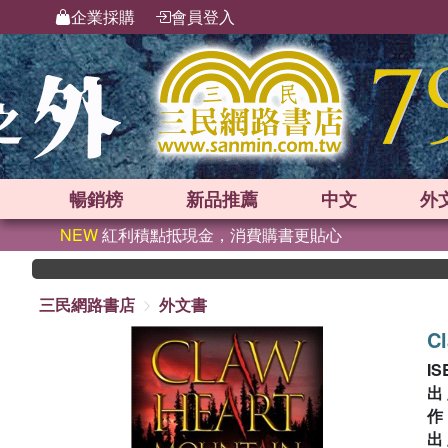
企業採購
會員登入
暢銷榜
新品
推薦
中文
外
NEW
紅利積點抵現金，消費購書更貼心
三民網路書店
外文書
Cl
IS
出
出