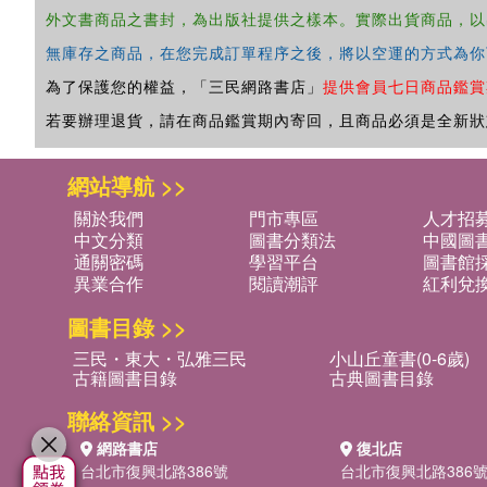
外文書商品之書封，為出版社提供之樣本。實際出貨商品，以
無庫存之商品，在您完成訂單程序之後，將以空運的方式為你
為了保護您的權益，「三民網路書店」
提供會員七日商品鑑賞
若要辦理退貨，請在商品鑑賞期內寄回，且商品必須是全新狀
網站導航 >>
關於我們
門市專區
人才招
中文分類
圖書分類法
中國圖
通關密碼
學習平台
圖書館採
異業合作
閱讀潮評
紅利兌
圖書目錄 >>
三民・東大・弘雅三民
小山丘童書(0-6歲)
古籍圖書目錄
古典圖書目錄
聯絡資訊 >>
網路書店
復北店
台北市復興北路386號
台北市復興北路386