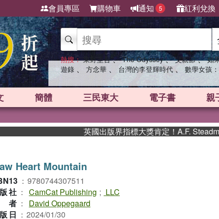
會員專區
購物車
通知
紅利兌換
5
、
、
、
熱搜：
東野圭吾
The Odyssey
父親節
如
、
、
、
遊錄
方念華
台灣的李登輝時代
數學女孩：
文
簡體
三民東大
電子書
親
英國出版界指標大獎肯定！A.F. Stead
aw Heart Mountain
BN13
：
9780744307511
版社
：
CamCat Publishing
;
LLC
作者
：
David Oppegaard
版日
：
2024/01/30