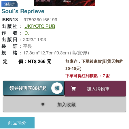
滿額折
Soul's Reprieve
ISBN13
：
9789360166199
出版社
：
UKIYOTO PUB
作者
：
D.
出版日
：
2023/11/03
裝訂
：
平裝
規格
：
17.8cm*12.7cm*0.3cm (高/寬/厚)
定價
：NT$ 266 元
無庫存，下單後進貨(到貨天數約
30-45天)
下單可得紅利積點 ：7 點
領券後再享88折起
領
加入購物車
加入收藏
商品簡介