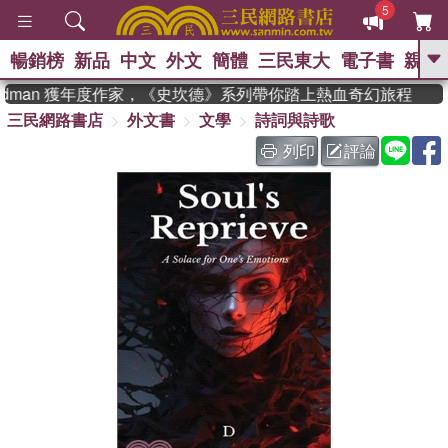
5
暢銷榜
新品
中文
外文
簡體
三民東大
電子書
親子
GO
eadman 獲年度作家，《史坎德》系列帶你踏上熱血奇幻旅程
三民網路書店
外文書
文學
詩詞與詩歌
、
熱搜：
東野圭吾
高希均教授回憶錄
、
、
、
The Odyssey
父親節
如果歷
列印
評論
、
、
史是一群喵
暑期推薦
國際布克
、
、
獎 臺灣漫遊錄
方念華
台灣的李
、
、
登輝時代
數學女孩：黎曼猜想
偉大的迷走神經