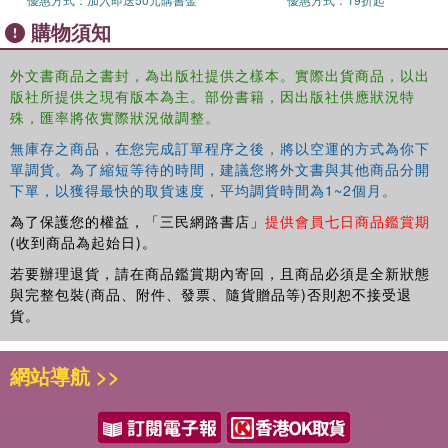
unvarnished exploration of the human experience. The
購物須知
reader is not
shielded from the raw intensity of emotions; rather, they
外文書商品之書封，為出版社提供之樣本。實際出貨商品，以出
are invited
版社所提供之現有版本為主。部份書籍，因出版社供應狀況特
殊，匯率將依實際狀況做調整。
to journey through the tapestry of life's complexities.
無庫存之商品，在您完成訂單程序之後，將以空運的方式為你下
Hurt, a universal emotion, finds its place within these
單調貨。為了縮短等待的時間，建議您將外文書與其他商品分開
lines,
下單，以獲得最快的取貨速度，平均調貨時間為1~2個月。
acknowledging its presence as an intrinsic part of the
為了保護您的權益，「三民網路書店」
提供會員七日商品鑑賞期
human
(收到商品為起始日)。
condition. Love, with all its beauty and complications,
若要辦理退貨，請在商品鑑賞期內寄回，且商品必須是全新狀態
stands at the
與完整包裝(商品、附件、發票、隨貨贈品等)否則恕不接受退
貨。
forefront, offering a glimpse into the most profound
connections
網站導航 >>
one can experience. Yearning and longing, the silent
yearnings of
the heart, are delicately woven throughout, illustrating the