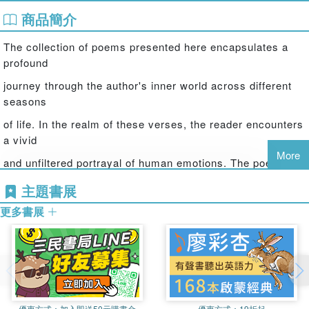
商品簡介
The collection of poems presented here encapsulates a
profound
journey through the author's inner world across different
seasons
of life. In the realm of these verses, the reader encounters
a vivid
More
and unfiltered portrayal of human emotions. The poems
serve as
主題書展
a narrative of the author's personal odyssey, a testament
更多書展
to the
full spectrum of feelings that have colored their existence.
From
the depths of pain to the heights of love, these verses
provide an
優惠方式：
加入即送50元購書金
優惠方式：
19折起