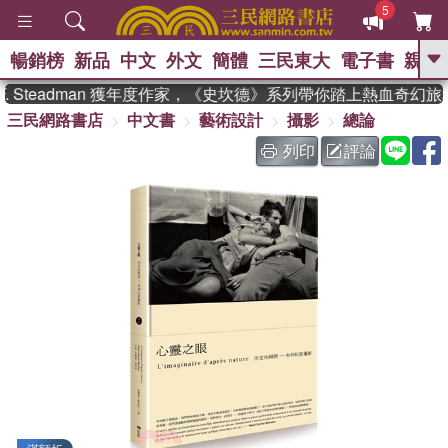
5
暢銷榜
新品
中文
外文
簡體
三民東大
電子書
親子
GO
 Steadman 獲年度作家，《史坎德》系列帶你踏上熱血奇幻旅程
三民網路書店
中文書
藝術設計
攝影
總論
、
熱搜：
東野圭吾
高希均教授回憶錄
、
、
、
The Odyssey
父親節
如果歷
列印
評論
、
、
史是一群喵
暑期推薦
國際布克
、
、
獎 臺灣漫遊錄
方念華
台灣的李
、
、
登輝時代
數學女孩：黎曼猜想
偉大的迷走神經