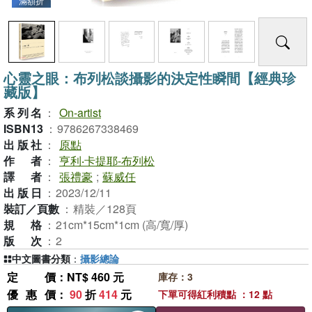
滿額折
心靈之眼：布列松談攝影的決定性瞬間【經典珍
藏版】
系列名
：
On-artist
ISBN13
：
9786267338469
出版社
：
原點
作者
：
亨利‧卡提耶-布列松
譯者
：
張禮豪
;
蘇威任
出版日
：
2023/12/11
裝訂／頁數
：
精裝／128頁
規格
：
21cm*15cm*1cm (高/寬/厚)
版次
：
2
中文圖書分類
：
攝影總論
定價
：NT$ 460 元
庫存：3
優惠價
：
90
折
414
元
下單可得紅利積點 ：12 點