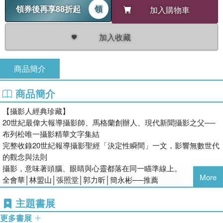
領券後再享88折起
領
加入購物車
加入收藏
商品簡介
商品簡介
【攝影人經典珍藏】
20世紀最偉大報導攝影師、馬格蘭創辦人、現代新聞攝影之父──
布列松唯一攝影精華文字集結
完整收錄20世紀報導攝影聖經「決定性瞬間」一文，影響無數世代
的觀念與法則
攝影，意味著頭腦、眼睛與心靈都落在同一瞄準線上。
More
全會華│林盟山│張照堂│郭力昕│簡永彬──推薦
主題書展
更多書展