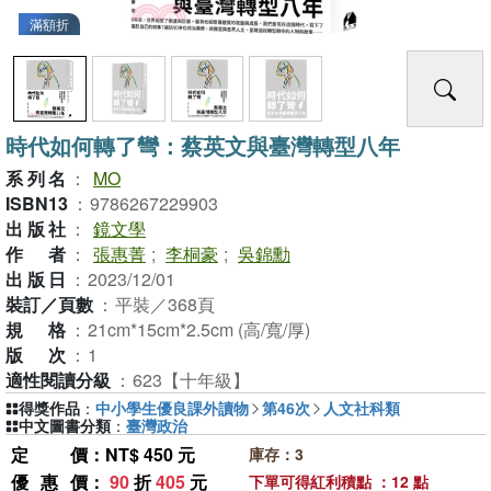
滿額折
時代如何轉了彎：蔡英文與臺灣轉型八年
系列名
：
MO
ISBN13
：
9786267229903
出版社
：
鏡文學
作者
：
張惠菁
;
李桐豪
;
吳錦勳
出版日
：
2023/12/01
裝訂／頁數
：
平裝／368頁
規格
：
21cm*15cm*2.5cm (高/寬/厚)
版次
：
1
適性閱讀分級
：
623【十年級】
得獎作品
：
中小學生優良課外讀物
第46次
人文社科類
中文圖書分類
：
臺灣政治
定價
：NT$ 450 元
庫存：3
優惠價
：
90
折
405
元
下單可得紅利積點 ：12 點