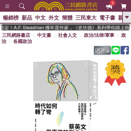
5
暢銷榜
新品
中文
外文
簡體
三民東大
電子書
親子
GO
A.F. Steadman 獲年度作家，《史坎德》系列帶你踏上熱
三民網路書店
中文書
社會人文
政治/法律/軍事
政
、
熱搜：
東野圭吾
高希均教授回憶錄
治
各國政治
、
、
、
The Odyssey
父親節
如果歷
、
、
史是一群喵
暑期推薦
國際布克
評論
、
、
獎 臺灣漫遊錄
方念華
台灣的李
、
、
登輝時代
數學女孩：黎曼猜想
偉大的迷走神經