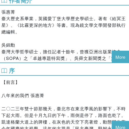
作者簡介
「她最大的優點是，和所有人都不一樣」
法國資深記者筆下的「非典型政治人物」，幕僚口中的「政策
張惠菁
控」。
臺大歷史系畢業，英國愛丁堡大學歷史學碩士。著有《給冥王
星》、《比霧更深的地方》等書。現為鏡文學文學開發部執行
二〇〇九年夏天，她啟動《十年政綱》的討論，涵蓋經濟轉
總編輯。
型、年金改革、長照、衛福、新農業、國防及外交，直至二〇
一六年，有二百多位學者專家貢獻過想法，六、七十位學者積
吳錦勳
極參與白皮書撰寫。當時的臺灣面臨著低薪結構、產業轉型困
臺灣大學哲學碩士，擔任記者十餘年，曾獲亞洲出版業協會
境、社會高齡化、年金面臨破產、城鄉基礎設施亟待平衡以及
More
（SOPA）之「卓越專題特寫獎」、吳舜文新聞獎之「深度報
國際地緣政治的影響等問題。
導獎」、金鼎獎。著有 《從巴黎左岸到台東比西里岸：藝術家
政黨輪替後，所有人都在關注，這樣一位總統要將臺灣帶往何
序
江賢二的故事》、《之間：誠品創辦人吳清友的生命之旅》等
處？
二十餘本著作。
解嚴以來臺灣蓬勃的社會力，又是否有機會塑造理想的國家？
【前言】
年金改革、前瞻建設、能源轉型、婚姻平權、潛艦國造……每
李桐豪
個變革都像在艱困戰區解任務般，一步步開啟副本、執行出成
八年來的我們 張惠菁
復旦大學新聞學院畢業，鏡週刊人物組記者、經營「對我說髒
果，臺灣更在肆虐整個世界數年的疫情之下，交出了經濟成長
話」與同名臉書粉絲頁。
的成績......
二〇二三年雙十節那幾天，臺北市在東北季風的影響下，不時
著有《紅房子》、《不在場證明》、《絲路分手旅行》。
下起大雨。但是十月九日的下午，雨倒是停了，路面也乾了。
「你注意到了嗎？她說話的主詞是什麼？是『我們』。」
凱達格蘭大道上的牌樓，在灰色的天空下亮著燈，動態變化著
八年即將過去，臺灣發生了許多轉變。但這本書與其說是她的
More
今年國慶的主視覺。這年的主題是「民主臺灣，堅韌永續」，