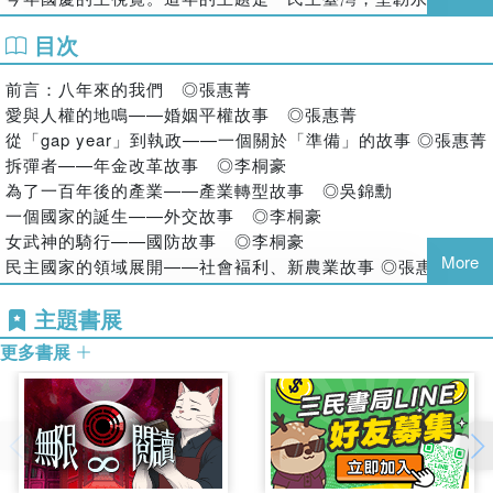
成績單，不如說是許多人共同促成的改變，與這些改變背後的
主視覺的形狀，如一股扭轉連結的線繩。天色更暗下來的時
故事——就像是走進她的執政的幕後，看到事件背後的動態，
目次
候，開始有人在總統府前席地而坐，等待今年的國慶光雕展演
並且在更大的世界舞臺與時代背景中，理解這些轉變。
開始。
風雲變幻的世界，這個島嶼上，我們共同經歷的八年故事。
前言：八年來的我們 ◎張惠菁
今年光雕的主題是「致未來的她」。演員陳淑芳擔任口白，介
愛與人權的地鳴——婚姻平權故事 ◎張惠菁
這八年，是民主臺灣的「大規劃時代」
紹出畫家陳進、導演陳文敏、詩人杜潘芳格等等，女性史角度
從「gap year」到執政——一個關於「準備」的故事 ◎張惠菁
學者、政務官、幕僚、社運人士、大法官……還有看著這段文
的臺灣。在片頭和說明摺頁上，「致未來的她」字樣底下，又
拆彈者——年金改革故事 ◎李桐豪
案的你
有「臺灣」兩字，因此看起來，「她」似乎也指涉著臺灣。用
為了一百年後的產業——產業轉型故事 ◎吳錦勳
我們都在自己的位置上，共同參與了未來
女性代名詞來指稱家鄉、國家，是常有的事，但「致未來的
一個國家的誕生——外交故事 ◎李桐豪
她」明顯了跳脫過往老派的「母親臺灣」形象。
《時代如何轉了彎：蔡英文與臺灣轉型八年》採訪名單（按姓
女武神的騎行——國防故事 ◎李桐豪
臺灣第一位女性總統蔡英文的任期，已經來到最後半年了。這
氏筆畫排序）
More
民主國家的領域展開——社會褔利、新農業故事 ◎張惠菁
八年，臺灣經歷了很大的變化，世界經歷了很大的變化。這棟
尤美女，王法權，史哲，江春男，呂欣潔，李拓梓，李俊俋，
為下一輪太平盛世而發電——能源轉型故事 ◎吳錦勳
總統府建築物，前身是日本統治臺灣時期的總督府，一九一九
李厚慶，李懷仁，沈榮津，林全，林萬億，林鶴明，吳也民，
主題書展
共同撐起一把傘——國家認同故事 ◎吳錦勳
年完工。當時入駐的第一任總督（應該也是早期最後一任武官
吳釗燮，花敬群，施克和，孫友聯，陳吉仲，陳時中，陳俊
北風與太陽——翻轉臺灣文化力的故事 ◎張惠菁
更多書展
總督）是明石元二郎。在他之後，迎來連續八位文官總督，但
麟，黃重諺，黃麗群，張振亞，張景森，張勝涵，潘文忠，劉
後記 ◎李桐豪
到了一九三九年後，又再度由武官出任。戰後，臺灣經歷過一
建忻，鄭亦麟，鄭麗君，蕭美琴，謝長廷，鍾如郁，瞿欣怡，
致謝
段艱難的時期，社會衝突，經濟不穩，還發生了二二八事件。
羅融，龔明鑫
大事記
一九四九年底，蔣介石從成都飛來臺灣。這棟建築物在一九五
〇年成為中華民國總統府。
過去有很長的時間，總統府前面的憲兵，頭戴著鋼盔，站在臺