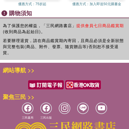
灣亞熱帶的太陽底下，頭不轉，眼睛不眨，不出聲，竭盡全力
優惠方式：
75折起
優惠方式：
加入即送50元購書金
看起來像假人，彷彿他們存在的意義就是作為人形的界樁，區
購物須知
分內外，隔開閒雜人等。但兩年前，府前站崗的憲兵們卸下了
長年以來的這個形式感，換上了黑色的機能服，變得像真人
為了保護您的權益，「三民網路書店」
提供會員七日商品鑑賞期
了。我們在側門邊等待時，一名牆內的憲兵警醒但不失禮貌地
(收到商品為起始日)。
問我們什麼事？要找人？有聯絡上嗎？
若要辦理退貨，請在商品鑑賞期內寄回，且商品必須是全新狀態
在訪問中，我們不只一次聽到這樣的描述：蔡英文很關心人身
與完整包裝(商品、附件、發票、隨貨贈品等)否則恕不接受退
上穿的衣服，待的環境。她改了隨扈的外套，自己也穿。她也
貨。
改了空軍外套、海軍風衣，女總統穿著空軍外套的模樣、訪美
時著海軍風衣走在空橋上的照片，都被大量轉傳。她也關心人
網站導航 >>
待的環境好不好，看到軍營殘破，就啟動興安專案；看到工業
區老舊，就要幕僚規劃產業轉型和進出廠機制。不過，在許多
樂於指點他人的「大老」眼裡，這些都是小事，不入他們的法
眼。社會大眾不只一次聽說過，某某政界大老如何不把蔡英文
放在眼裡。這本書中提到的某位綠營大老也曾批評她「沒有戰
聚焦三民 >>
略和願景」、「以解決問題為職志」。
結果在他們口中只懂解決問題的這位女性，是一位有魄力的總
統。她的任內啟動了許多改革。這八年，臺灣在許多方面，發
三民書局
三民出版
生了轉型。
蔡英文是臺灣民主歷史上的一個獨特人物。在臺灣必須轉型的