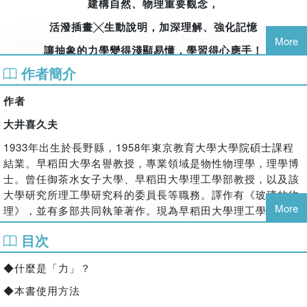
建構自然、物理重要觀念，
活潑插畫
╳
生動說明，加深理解、強化記憶
More
讓抽象的力學變得淺顯易懂，
學習得心應手！
作者簡介
作者
★
中小
學生自然課先修必備，
激發學習好奇心的知識大百科
大井喜久夫
★
符合108課綱自然、物理領域等課程，探索浩瀚宇宙萬物活
1933年出生於長野縣，1958年東京教育大學大學院碩士課程
動的奧祕！
結業。早稻田大學名譽教授，專業領域是物性物理學，理學博
士。曾任御茶水女子大學、早稻田大學理工學部教授，以及該
大學研究所理工學研究科的委員長等職務。譯作有《玻璃的物
為什麼游泳時可以漂浮在水上？
More
理》，並有多部共同執筆著作。現為早稻田大學理工學術院綜
合研究所產學聯繫交流會次世代介面研究會代表。
打棒球時，是什麼樣的「力」會產生作用呢？
目次
為什麼滾動的球會自己會停下來？
◆什麼是「力」？
大井操
玩翹翹板時要如何保持平衡？
◆本書使用方法
1936年出生於秋田縣，1959年畢業於御茶水女子大學理學部
為什麼在飛機裡，感覺不到飛機在飛呢？