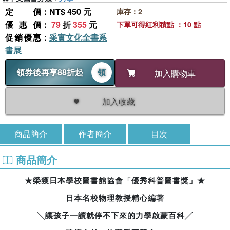
定價
：NT$ 450 元
庫存：2
優惠價
：
79
折
355
元
下單可得紅利積點 ：10 點
促銷優惠
：
采實文化全書系
書展
領券後再享88折起
領
加入購物車
加入收藏
商品簡介
作者簡介
目次
商品簡介
★
榮獲日本學校圖書館協會「優秀科普圖書獎」
★
日本名校物理教授精心編著
╲
讓孩子一讀就停不下來的力學啟蒙百科
╱