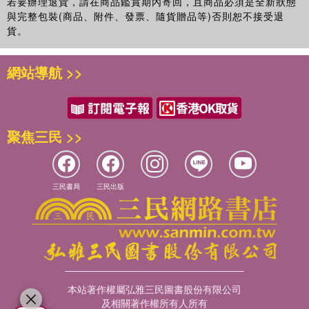
若要辦理退貨，請在商品鑑賞期內寄回，且商品必須是全新狀態
學期間專攻理科教育學。以物理學為中心，把各單元出現的概
動量
與完整包裝(商品、附件、發票、隨貨贈品等)否則恕不接受退
念分類，利用概念地圖展現各個概念之間的關聯，並針對教科
本書逐一列舉出眼睛不見的「力」，「力」圍繞在我們身邊的
貨。
書、課堂教學方式或教學順序，以及孩子們的理解程度進行相
衝力
各種情境，並探討和思考其中發生作用的原理：生活中施加的
關研究。1989年於該大學初等教育教員養成課程理科選修畢
各種力、自然現象背後巨大的力、浩瀚宇宙中不同的力、代替
彈性力
網站導航 >>
業，同年四月開始，在東京的私立聖徳學園國小，以理科、數
人類工作的機器產出的巨大力量、各種交通工具的力量與比
‧各種彈簧
學、手工藝為中心，指導這些科目的學科教育。
較、隱藏在我們周圍的「力的定律」，以及與力密切相關的
浮力與水的反作用力
「能量」。
繪者／黑須高嶺
聚焦三民 >>
第
2
章
風力、水力
★激發孩子主動探索求知，一同感受及體驗
1980年出生於埼玉縣，插畫師、插圖畫家。童書的作品包括
《東京的歷史故事》、《橫濱的歷史》、《惡魔小丑》、《只
氣壓
「磁場」看得見嗎？在公園沙坑裡收集「砂鐵」就能親眼確認
有兩小時的魔女》、《去看看吧！社會科參觀》等書。除此之
三民書局
三民出版
磁場。
‧高氣壓、低氣壓
外，也在雜誌和企業網站負責插畫的工作。
螺旋槳會產生「升力」，直升機就是大型竹蜻蜓。
風力
地球就是一顆「巨大的磁鐵」？
‧驅動船的風力
譯者簡介
如何自製小型的「人工發電機」？
‧驅動風車的風力
譯者／
陳冠貴
書中也收錄許多操作簡易的有趣實驗，讓孩子一邊遊戲一邊動
本站著作權屬弘雅三民圖書股份有限公司
螺旋槳產生的升力
日文筆譯自由譯者，臺大日文系暨中文系雙學士。累計譯作超
手做，
及相關著作權所有人所有