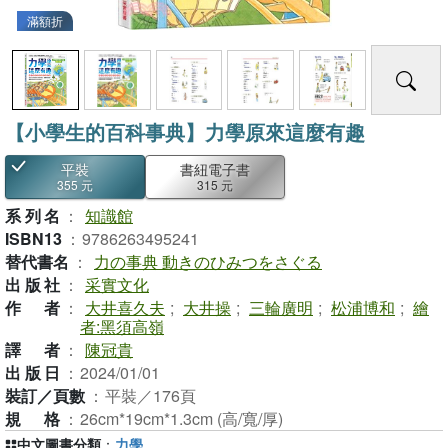
滿額折
【小學生的百科事典】力學原來這麼有趣
平裝
書紐電子書
355 元
315 元
系列名
：
知識館
ISBN13
：
9786263495241
替代書名
：
力の事典 動きのひみつをさぐる
出版社
：
采實文化
作者
：
大井喜久夫
;
大井操
;
三輪廣明
;
松浦博和
;
繪
者:黑須高嶺
譯者
：
陳冠貴
出版日
：
2024/01/01
裝訂／頁數
：
平裝／176頁
規格
：
26cm*19cm*1.3cm (高/寬/厚)
中文圖書分類
：
力學