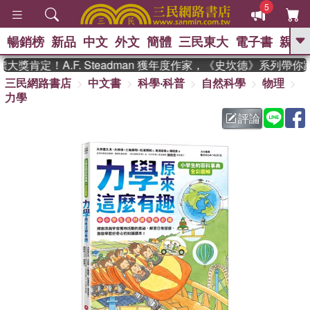
5
暢銷榜
新品
中文
外文
簡體
三民東大
電子書
親子
GO
獎肯定！A.F. Steadman 獲年度作家，《史坎德》系列帶你
三民網路書店
中文書
科學‧科普
自然科學
物理
、
熱搜：
東野圭吾
高希均教授回憶錄
力學
、
、
、
The Odyssey
父親節
如果歷
、
、
史是一群喵
暑期推薦
國際布克
評論
、
、
獎 臺灣漫遊錄
方念華
台灣的李
、
、
登輝時代
數學女孩：黎曼猜想
偉大的迷走神經