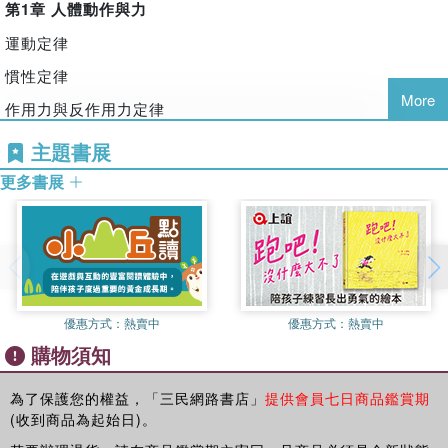
物理學科。曾任職於通商產業省計量研究所，之後擔任東京學
第
1
章
人體動作與力
為什麼用手堵住水管末端，水就能噴得更遠？
藝大學教授、大學院聯合學校教育學研究科長。東京學藝大學
運動定律
為什麼寒冷時雙手互搓，就會感覺變暖和呢？
名譽教授。專業領域是光、雷射、物理教育。理學博士，著有
《單位的目錄》、《雷射入門》，編有《光學元件的基礎與活
慣性定律
用法》等書，並有多部共同執筆著作。現於NPO法人理科教育
More
作用力與反作用力定律
日常生活中，孩子是否會詢問這些有關於「力」的問題呢？
改革支援及保護環境的地球學習觀測計畫GLOBE日本事務
摩擦力
局，協助學校教育等相關工作。
主題書展
推力、重力、慣性力、離心力、浮力、磁力、靜電力等，
‧「滾動軸承」減少摩擦
更多書展
生活中隱藏著各種看不見的「力」，幫助我們創造方便豐富的
生活。
重力
三輪廣明
‧發現萬有引力的牛頓
1965年出生於東京都，1984年進入東京學藝大學就讀。在學
期間，於大井操的研究室進行準分子雷射的吸收線相關研究。
環繞我們的大自然中，空氣裡有風在吹，河中中有水在流，大
‧探究物體運動的伽利略
1988年三月，於該大學初等教育教員養成課程理科選修畢業，
海裡有捲起的波浪，
力的平衡
同年四月開始，在東京的私立聖德學園國小以理科和數學為中
優惠方式：
熱賣中
優惠方式：
熱賣中
這些自然現象背後都有巨大的「力」在起作用。
心教授課程。
合力
購物須知
雖然力無法「被看見」，但可以「被測量」，
槓桿原理
善用過去人們絞盡腦汁發現及開發的定律與技術，
為了保護您的權益，「三民網路書店」
提供會員七日商品鑑賞期
松浦博和
‧旋轉的「槓桿」
(收到商品為起始日)。
可以幫助我們打造更便利的生活，妥善運用地球的有限能源。
1965年出生於神奈川縣，1985年進入東京學藝大學就讀，在
‧打造持續轉動的陀螺