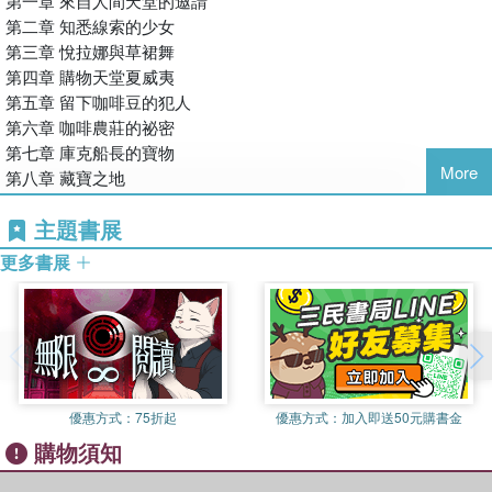
第一章 來自人間天堂的邀請
#茂伊島努伊植物園 #伊奧拉尼宮
現在夏威夷仍可見到如卡美哈梅哈一世雕像、伊奧拉尼宮、畢夏普
第二章 知悉線索的少女
#庫克船長 #夏威夷王國的誕生與滅亡
博物館等見證夏威夷歷史文化之處。
第三章 悅拉娜與草裙舞
#參薯泥 #夏威夷拌飯 #火腿飯糰
第四章 購物天堂夏威夷
#珍珠港 #威基基海灘 #阿拉莫阿那中心
夏威夷能成為全世界人們嚮往的度假勝地之一，其理由不外乎是它
第五章 留下咖啡豆的犯人
擁有得天獨厚的天然環境。人們不但可以在有政府官方控管的乾淨
第六章 咖啡農莊的祕密
海域，進行如衝浪、浮潛或水肺潛水等水上休閒活動；也可以探訪
第七章 庫克船長的寶物
【學習主旨】
各島獨具特色的自然景觀。例如，「夏威夷火山國家公園」夏威夷
More
第八章 藏寶之地
1.認識夏威夷王國的歷史
最大的島「夏威夷島」，裡頭有「茂納羅亞火山」和「基拉韋亞火
2.了解多元的環境與文化
山」這兩座活火山，遊客在這裡就能直接目睹火山噴發熾熱熔岩、
主題書展
3.訓練觀察力破解蛛絲馬跡
煙霧瀰漫的噴火口等壯觀景象。
更多書展
成天心心念念麥克的凱薩琳，這次設計了一個大圈套，她故意以夏
【書籍資訊】
威夷朋友悅拉娜提供的寶物情報為誘餌，想騙麥克前往風光明媚的
◎無注音，適合9～12歲閱讀
夏威夷陪自己度假。麥克本就對於老是被布卡搶盡風頭的事耿耿於
◎教育議題分類：國際教育、多元文化
懷，因此得知消息後立刻就飛到夏威夷。但是到了夏威夷的麥克，
◎學習領域分類：社會、藝術
卻遲遲得不到什麼重要的情報與線索，甚至被悅拉娜阻止，不可尋
找相關的寶物！如果不能尋寶，剩下的時間該做些什麼呢？
優惠方式：
75折起
優惠方式：
加入即送50元購書金
購物須知
離奇的事情在尋常中發生……意料之外的偷竊案登場！麥克與凱薩
琳這次會迸出什麼火花？失竊案指向的寶物情報，是否會有不同的