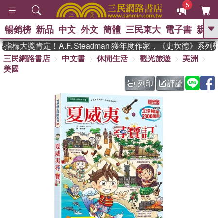
5
暢銷榜
新品
中文
外文
簡體
三民東大
電子書
親子
GO
標大獎肯定！A.F. Steadman 獲年度作家，《史坎德》系列
三民網路書店
中文書
休閒生活
觀光旅遊
美洲
、
熱搜：
東野圭吾
高希均教授回憶錄
美國
、
、
、
The Odyssey
父親節
如果歷
、
、
史是一群喵
暑期推薦
國際布克
列印
評論
、
、
獎 臺灣漫遊錄
方念華
台灣的李
、
、
登輝時代
數學女孩：黎曼猜想
偉大的迷走神經