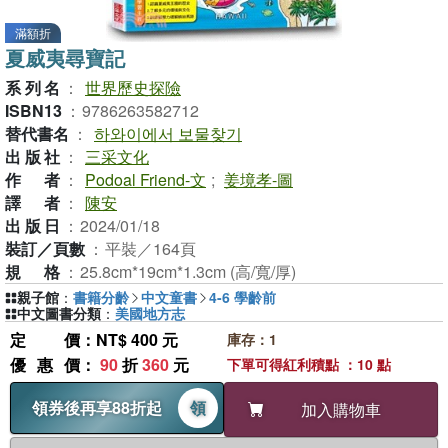
滿額折
夏威夷尋寶記
系列名
：
世界歷史探險
ISBN13
：
9786263582712
替代書名
：
하와이에서 보물찾기
出版社
：
三采文化
作者
：
Podoal Friend-文
;
姜境孝-圖
譯者
：
陳安
出版日
：
2024/01/18
裝訂／頁數
：
平裝／164頁
規格
：
25.8cm*19cm*1.3cm (高/寬/厚)
親子館
：
書籍分齡
中文童書
4-6 學齡前
中文圖書分類
：
美國地方志
定價
：NT$ 400 元
庫存：1
優惠價
：
90
折
360
元
下單可得紅利積點 ：10 點
領券後再享88折起
領
加入購物車