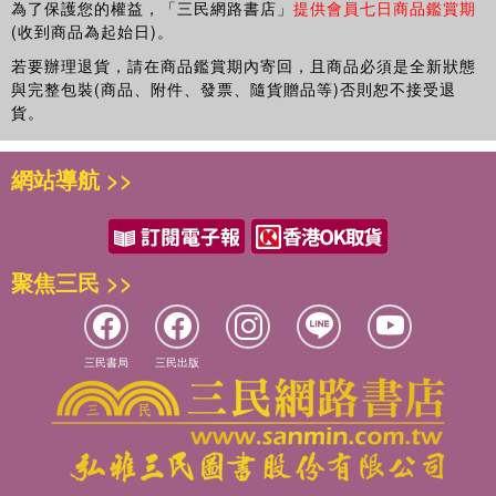
為了保護您的權益，「三民網路書店」
提供會員七日商品鑑賞期
結果？就讓我們一起在夏威夷來場尋寶之旅吧！
(收到商品為起始日)。
若要辦理退貨，請在商品鑑賞期內寄回，且商品必須是全新狀態
2023年7月
與完整包裝(商品、附件、發票、隨貨贈品等)否則恕不接受退
作者Podoal Friend・姜境孝
貨。
網站導航 >>
聚焦三民 >>
三民書局
三民出版