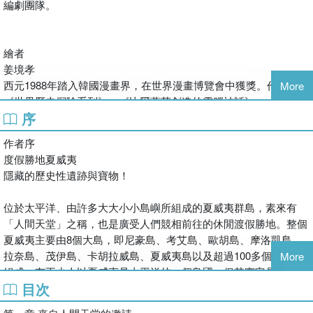
編劇團隊。
他們有辦法躲過邪惡組織的阻擾，
揭開夏威夷寶藏之謎嗎？
繪者
【關於夏威夷尋寶記】
姜境孝
夏威夷群島有「人間天堂」之美稱，主要由8個大島和100多個小島
西元1988年踏入韓國漫畫界，在世界漫畫博覽會中獲獎。作品有
More
所組成，也是廣受人們競相前往的休閒渡假勝地。有不少人以夏威
《世界歷史探險系列》、《比爾蓋茲創造的電腦神話》、《我的第
夷是太平洋的一個島國，但其實它是屬於美國的一部分。過去曾為
序
一本科學漫畫書系列》，其中《冰河歷險記》曾於2002年獲頒大韓
夏威夷王國，1959年時成為美國第50州。雖然夏威夷王國自此消失
民國漫畫出版大賞。
在歷史洪流中，但現在仍可見到許多見證夏威夷歷史文化之處。
作者序
夏威夷能成為全世界人們嚮往的度假勝地之一，其理由不外乎是它
度假勝地夏威夷
擁有得天獨厚的天然環境。凱薩琳因想與麥克在夏威夷度假，於是
隱藏的歷史性遺跡與寶物！
宣稱得知古代夏威夷國王的寶物情報，透過種種計謀把麥克騙來夏
威夷尋寶。一心一意想找出寶物的麥克，當然急忙趕往夏威夷的威
位於太平洋、由許多大大小小島嶼所組成的夏威夷群島，素來有
基基海灘……但是凱薩琳所言，似乎不是真正的線索！咦？等等！
「人間天堂」之稱，也是廣受人們競相前往的休閒渡假勝地。整個
這裡有麥克沒注意到的細節！而且「那些人」竟然也在這裡？
夏威夷主要由8個大島，即尼豪島、考艾島、歐胡島、摩洛凱島、
拉奈島、茂伊島、卡胡拉威島、夏威夷島以及超過100多個小島所
More
組成。有不少人以夏威夷是太平洋的一個島國，但其實它是屬於美
【重點知識】
目次
國的一部分。過去曾為夏威夷王國，於1898年被併入美國，1959
#夏威夷火山國家公園 #畢夏普博物館 #玻里尼西亞文化中心
年時成為美國第50州。雖然夏威夷王國自此消失在歷史洪流中，但