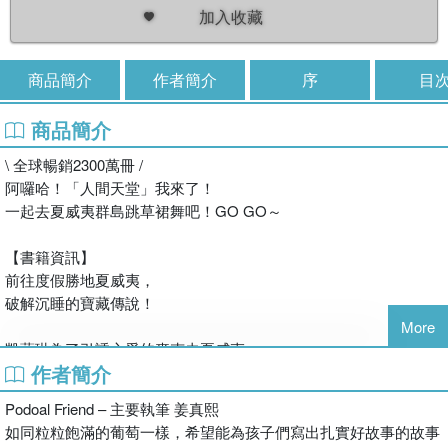
加入收藏
商品簡介
作者簡介
序
目
商品簡介
\ 全球暢銷2300萬冊 /
阿囉哈！「人間天堂」我來了！
一起去夏威夷群島跳草裙舞吧！GO GO～
【書籍資訊】
前往度假勝地夏威夷，
破解沉睡的寶藏傳說！
More
凱薩琳為了引誘心愛的麥克去夏威夷，
作者簡介
假裝要去尋找國王的陵墓與寶藏。
麥克到了當地才得知事情並不單純！
Podoal Friend – 主要執筆 姜真熙
巧合的是，兩人被捲入學校偷竊案，
如同粒粒飽滿的葡萄一樣，希望能為孩子們寫出扎實好故事的故事
竟然與古代寶物有關⋯⋯