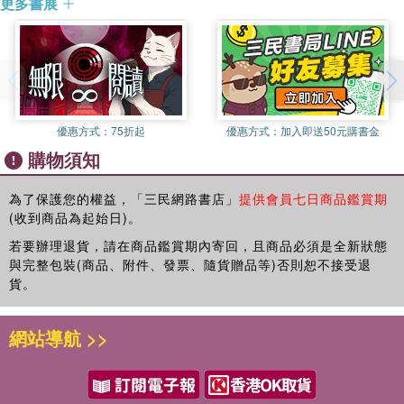
更多書展
責妨礙他繪製動畫角色。不過，當他給小怪獸喝口熱呼呼的綠茶，
孩子們有時候一些脫序的行為並非本意，身為家長，我們應該協
牠們就變得乖巧可愛。
助、引導孩子發現問題的源頭，找到小怪獸出現的原因。故事中，
露西決定主動面對自己內心的小怪獸，透過畫畫，她告訴老師和同
學心中的小怪獸有什麼長相、個性、以及各種搗蛋事蹟，孩子以畫
圖將情緒具體呈現，不僅能讓大人更好理解孩子內心的感受，也能
優惠方式：
75折起
優惠方式：
加入即送50元購書金
讓孩子沒有壓力，以輕鬆有趣的方式分享自己的情緒。
購物須知
故事最後，露西勇於面對自己的小怪獸，不僅值得孩子學習，大人
也可以從中獲得寶貴的一課：跨出第一步，就是改變的開始。當主
為了保護您的權益，「三民網路書店」
提供會員七日商品鑑賞期
(收到商品為起始日)。
角露西向大家展示自己的小怪獸後，發現每個同學都和她一樣，有
自己的小怪獸！小怪獸並不會消失，每個人都需要學習和牠相處、
若要辦理退貨，請在商品鑑賞期內寄回，且商品必須是全新狀態
接納小怪獸的不同面貌。本書將情緒擬人為具有形體的小怪獸，幫
與完整包裝(商品、附件、發票、隨貨贈品等)否則恕不接受退
助孩子找到與小怪獸和平共處的解決之道。
貨。
網站導航 >>