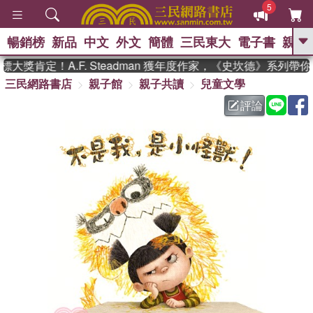
5
暢銷榜
新品
中文
外文
簡體
三民東大
電子書
親子
GO
獎肯定！A.F. Steadman 獲年度作家，《史坎德》系列帶你
三民網路書店
親子館
親子共讀
兒童文學
、
熱搜：
東野圭吾
高希均教授回憶錄
、
、
、
The Odyssey
父親節
如果歷
評論
、
、
史是一群喵
暑期推薦
國際布克
、
、
獎 臺灣漫遊錄
方念華
台灣的李
、
、
登輝時代
數學女孩：黎曼猜想
偉大的迷走神經