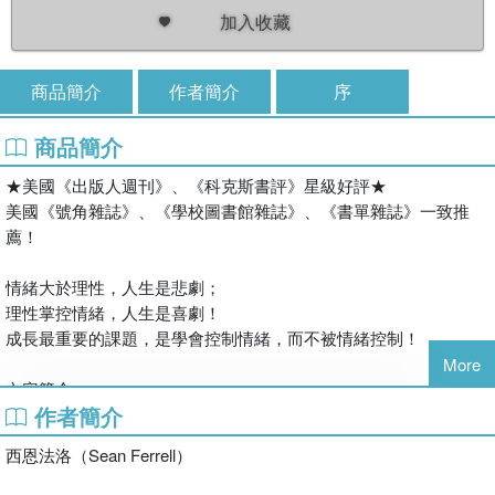
加入收藏
商品簡介
作者簡介
序
商品簡介
★美國《出版人週刊》、《科克斯書評》星級好評★
美國《號角雜誌》、《學校圖書館雜誌》、《書單雜誌》一致推
薦！
情緒大於理性，人生是悲劇；
理性掌控情緒，人生是喜劇！
成長最重要的課題，是學會控制情緒，而不被情緒控制！
More
內容簡介：
作者簡介
露西不喜歡去上學，不是因為討厭上課，而是她遇到一隻總是跟在
她身邊的「小怪獸」！小怪獸愛搗蛋又愛搞破壞，還會對同學做鬼
西恩法洛（Sean Ferrell）
臉。每個人因為牠，都不願意跟露西玩。露西好無奈又好委屈，她
該怎麼化解誤會，並讓大家理解她的「小怪獸」呢？