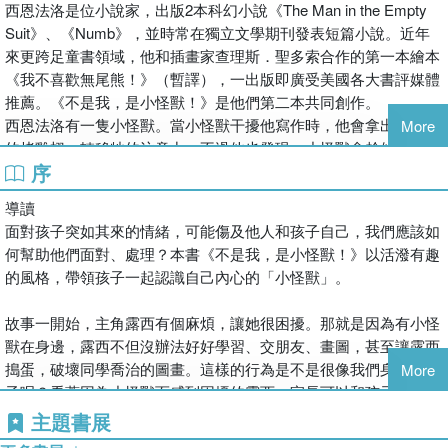
西恩法洛是位小說家，出版2本科幻小說《The Man in the Empty
Suit》、《Numb》，並時常在獨立文學期刊發表短篇小說。近年
本書特色：
來更跨足童書領域，他和插畫家查理斯．聖多索合作的第一本繪本
★榮獲美國《出版人週刊》、《科克斯書評》星級推薦，學校、圖
《我不喜歡無尾熊！》（暫譯），一出版即廣受美國各大書評媒體
書館和家庭一定要收藏！
推薦。《不是我，是小怪獸！》是他們第二本共同創作。
★除了露西的小怪獸外，還有別隻小怪獸，他們的主人是誰？他們
西恩法洛有一隻小怪獸。當小怪獸干擾他寫作時，他會拿出香噴噴
More
有什麼不同的特色？翻一翻，找一找，和孩子聊情緒也可以變得好
的烤雞翅，轉移牠的注意力。不過他也發現，小怪獸會趁他不在
玩又有趣！
序
時，偷偷在他的電腦上亂打字：「打嗝豬吃鬆餅紫色松鼠開大
★調皮搗蛋、愛搞破壞……這些情緒行為好困擾，該怎麼辦？本書
車」。
幫助家長引導孩子了解情緒，學習處理情緒問題。
導讀
他現在與家人、小怪獸住在紐約市布魯克林。
面對孩子突如其來的情緒，可能傷及他人和孩子自己，我們應該如
何幫助他們面對、處理？本書《不是我，是小怪獸！》以活潑有趣
聖多索（Charles Santoso）
的風格，帶領孩子一起認識自己內心的「小怪獸」。
現居於澳洲雪梨的插畫家，曾在動畫公司Animal Logic擔任設計
故事一開始，主角露西有個麻煩，讓她很困擾。那就是因為有小怪
師。他喜歡在日記上畫畫，寫著好笑、天馬行空的故事，創作的靈
獸在身邊，露西不但沒辦法好好學習、交朋友、畫圖，甚至讓露西
感來自生活觀察和童年回憶。他曾和Nike、可口可樂、紀伊國屋書
搗蛋，破壞同學喬治的圖畫。這樣的行為是不是很像我們身邊的孩
More
店合作插畫設計。目前已出版的繪本有《不是我，是小怪獸！》、
子呢？看著因為小怪獸而感到困擾的露西，家長可以和孩子一同探
《我不喜歡無尾熊！》（暫譯）、《殭屍食譜：花生醬佐腦袋醬三
討這些行為產生的原因。例如：上課沒辦法專心，總是想找同學
主題書展
明治》（暫譯）。
玩、和朋友玩時總是不小心變得沒禮貌，朋友開始不喜歡他等等。
查理斯聖多索有兩隻小怪獸。一隻負責干擾他創作繪本，另一隻負