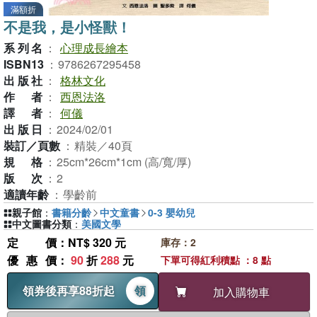
滿額折
不是我，是小怪獸！
系列名
：
心理成長繪本
ISBN13
：
9786267295458
出版社
：
格林文化
作者
：
西恩法洛
譯者
：
何儀
出版日
：
2024/02/01
裝訂／頁數
：
精裝／40頁
規格
：
25cm*26cm*1cm (高/寬/厚)
版次
：
2
適讀年齡
：
學齡前
親子館
：
書籍分齡
中文童書
0-3 嬰幼兒
中文圖書分類
：
美國文學
定價
：NT$ 320 元
庫存：2
優惠價
：
90
折
288
元
下單可得紅利積點 ：8 點
領券後再享88折起
領
加入購物車