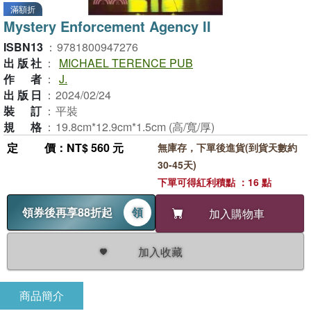
滿額折
Mystery Enforcement Agency II
ISBN13
：
9781800947276
出版社
：
MICHAEL TERENCE PUB
作者
：
J.
出版日
：
2024/02/24
裝訂
：
平裝
規格
：
19.8cm*12.9cm*1.5cm (高/寬/厚)
定價
：NT$ 560 元
無庫存，下單後進貨(到貨天數約
30-45天)
下單可得紅利積點 ：16 點
領券後再享88折起
領
加入購物車
加入收藏
商品簡介