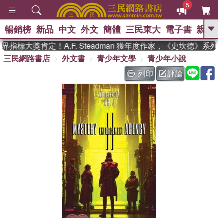
5
暢銷榜
新品
中文
外文
簡體
三民東大
電子書
親子
GO
指標大獎肯定！A.F. Steadman 獲年度作家，《史坎德》系
三民網路書店
外文書
青少年文學
青少年小說
、
、
熱搜：
東野圭吾
The Odyssey
、
、
父親節
如果歷史是一群喵
暑期
列印
評論
、
、
推薦
國際布克獎 臺灣漫遊錄
方
、
、
念華
台灣的李登輝時代
數學女
、
孩：黎曼猜想
偉大的迷走神經