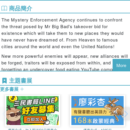
商品簡介
The Mystery Enforcement Agency continues to confront
the threat posed by Mr Big Bad's takeover bid for
existence which will take them to new places they would
have never have dreamed of. From Heaven to famous
cities around the world and even the United Nations!
New more powerful enemies will appear, new alliances will
be forged, traitors will be exposed from within, and not
More
forgetting an undercover food eating YouTube competitor
machine!
主題書展
In a never ending cycle of mayhem, destruction, betrayal,
更多書展
hidden secrets, personal conflicts and challenges of
loyalty, the Mystery Enforcement Agency is constantly
tested to their limits and beyond.
Is the ancient evil superpower Mr Big Bad slowly showing
signs of becoming victorious? Will the Mystery
Enforcement Agency submit to defeat, or will they lay the
優惠方式：
加入即送50元購書金
優惠方式：
19折起