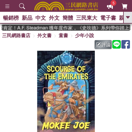
5
暢銷榜
新品
中文
外文
簡體
三民東大
電子書
親子
GO
定！A.F. Steadman 獲年度作家，《史坎德》系列帶你踏上
三民網路書店
外文書
童書
少年小說
、
熱搜：
東野圭吾
高希均教授回憶錄
、
、
、
The Odyssey
父親節
如果歷
評論
、
、
史是一群喵
暑期推薦
國際布克
、
、
獎 臺灣漫遊錄
方念華
台灣的李
、
、
登輝時代
數學女孩：黎曼猜想
偉大的迷走神經