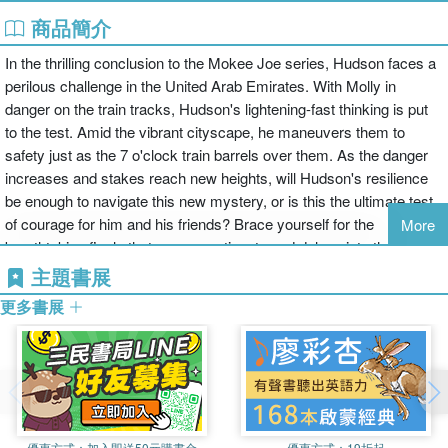
商品簡介
In the thrilling conclusion to the Mokee Joe series, Hudson faces a
perilous challenge in the United Arab Emirates. With Molly in
danger on the train tracks, Hudson's lightening-fast thinking is put
to the test. Amid the vibrant cityscape, he maneuvers them to
safety just as the 7 o'clock train barrels over them. As the danger
increases and stakes reach new heights, will Hudson's resilience
be enough to navigate this new mystery, or is this the ultimate test
of courage for him and his friends? Brace yourself for the
More
breathtaking finale that spans continents and delves into the heart
of adventure.
主題書展
更多書展
優惠方式：
加入即送50元購書金
優惠方式：
19折起