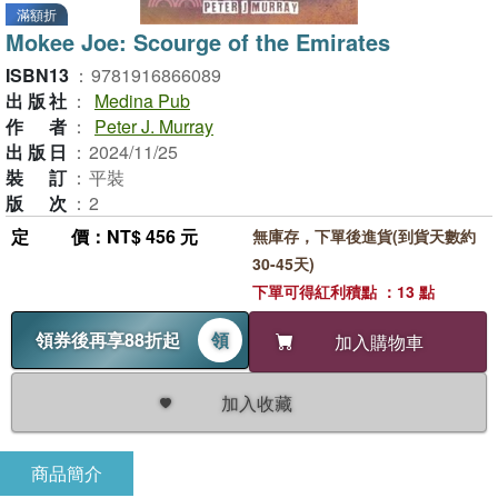
滿額折
Mokee Joe: Scourge of the Emirates
ISBN13
：
9781916866089
出版社
：
Medina Pub
作者
：
Peter J. Murray
出版日
：
2024/11/25
裝訂
：
平裝
版次
：
2
定價
：NT$ 456 元
無庫存，下單後進貨(到貨天數約
30-45天)
下單可得紅利積點 ：13 點
領券後再享88折起
領
加入購物車
加入收藏
商品簡介