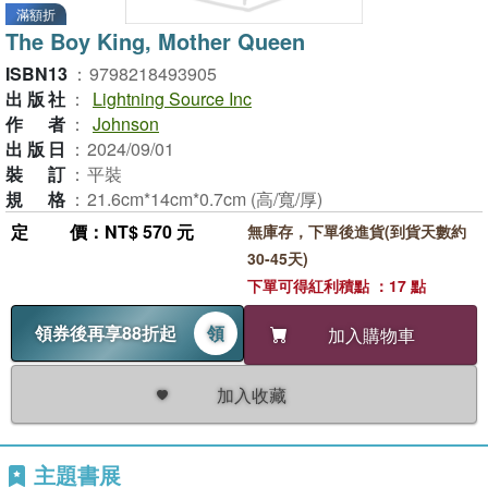
滿額折
The Boy King, Mother Queen
ISBN13
：
9798218493905
出版社
：
Lightning Source Inc
作者
：
Johnson
出版日
：
2024/09/01
裝訂
：
平裝
規格
：
21.6cm*14cm*0.7cm (高/寬/厚)
定價
：NT$ 570 元
無庫存，下單後進貨(到貨天數約
30-45天)
下單可得紅利積點 ：17 點
領券後再享88折起
領
加入購物車
加入收藏
主題書展