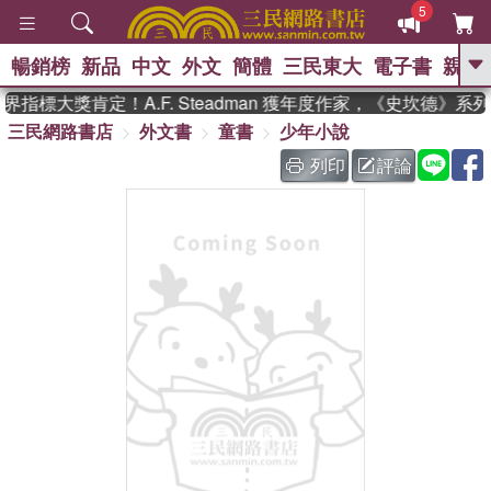
5
暢銷榜
新品
中文
外文
簡體
三民東大
電子書
親子
GO
指標大獎肯定！A.F. Steadman 獲年度作家，《史坎德》系
三民網路書店
外文書
童書
少年小說
、
熱搜：
東野圭吾
高希均教授回憶錄
、
、
、
The Odyssey
父親節
如果歷
列印
評論
、
、
史是一群喵
暑期推薦
國際布克
、
、
獎 臺灣漫遊錄
方念華
台灣的李
、
、
登輝時代
數學女孩：黎曼猜想
偉大的迷走神經