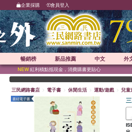
企業採購
會員登入
暢銷榜
新品
推薦
中文
外
NEW
紅利積點抵現金，消費購書更貼心
三民網路書店
電子書
休閒生活
運動/遊戲
兒童
三
書紐電子書
IS
出