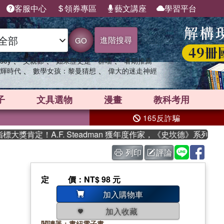
客服中心
領券專區
藝文講座
學習平台
進階搜尋
GO
、
、
、
sey
父親節
如果歷史是一群喵
暑期推薦
、
、
輝時代
數學女孩：黎曼猜想
偉大的迷走神經
子
文具選物
漫畫
教科考用
165反詐騙
肯定！A.F. Steadman 獲年度作家，《史坎德》系列帶你
列印
評論
定價
：NT$ 98 元
加入購物車
加入收藏
閱讀器：書紐電子書