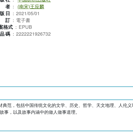
作者
：
(南宋)王应麟
版日
：
2021/05/01
裝訂
：
電子書
案格式
：
EPUB
品碼
：
2222221926732
材典范，包括中国传统文化的文学、历史、哲学、天文地理、人伦义
史故事，以及故事内涵中的做人做事道理。