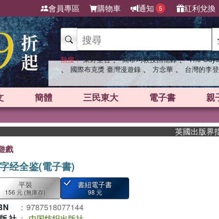
會員專區
購物車
通知
紅利兌換
5
、
、
熱搜：
東野圭吾
高希均教授回憶錄
The Odys
、
、
、
國際布克獎 臺灣漫遊錄
方念華
台灣的李登
文
簡體
三民東大
電子書
親
英國出版界指標大獎
遊戲
字经全鉴(電子書)
平裝
書紐電子書
156 元
(無庫存)
98 元
BN
：
9787518077144
版社
：
中国纺织出版社