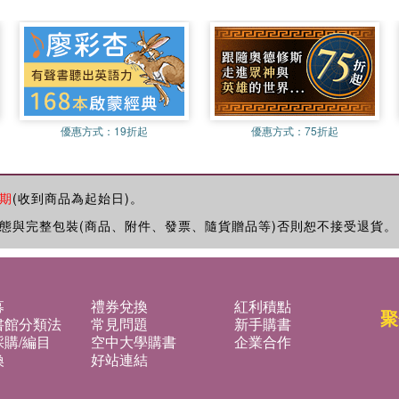
優惠方式：
19折起
優惠方式：
75折起
期
(收到商品為起始日)。
態與完整包裝(商品、附件、發票、隨貨贈品等)否則恕不接受退貨。
募
禮券兌換
紅利積點
聚
書館分類法
常見問題
新手購書
購/編目
空中大學購書
企業合作
換
好站連結