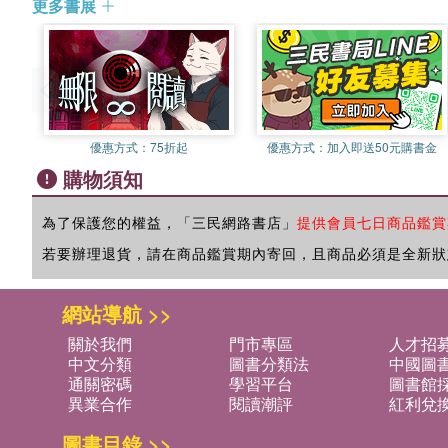
更多書展
優惠方式：
75折起
優惠方式：
加入即送50元購書金
購物須知
為了保護您的權益，「三民網路書店」
提供會員七日商品鑑賞
若要辦理退貨，請在商品鑑賞期內寄回，且商品必須是全新狀
網站導航 >>
關於我們
門市專區
人才招
中文分類
圖書分類法
中國圖
通關密碼
學習平台
圖書館採
異業合作
閱讀潮評
紅利兌
圖書目錄 >>