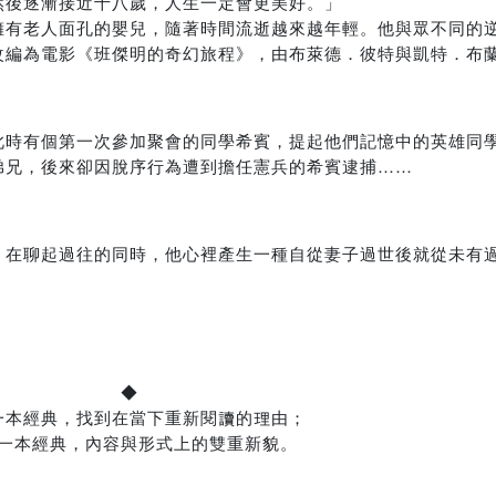
然後逐漸接近十八歲，人生一定會更美好。」
擁有老人面孔的嬰兒，隨著時間流逝越來越年輕。他與眾不同的
改編為電影《班傑明的奇幻旅程》，由布萊德．彼特與凱特．布
此時有個第一次參加聚會的同學希賓，提起他們記憶中的英雄同
弟兄，後來卻因脫序行為遭到擔任憲兵的希賓逮捕……
，在聊起過往的同時，他心裡產生一種自從妻子過世後就從未有
◆
一本經典，找到在當下重新閱讀的理由；
一本經典，內容與形式上的雙重新貌。