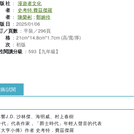
版社
：
漫遊者文化
作者
：
史考特.費茲傑羅
譯者
：
陳榮彬
;
鄭婉伶
版日
：
2025/01/06
訂／頁數
：
平裝／296頁
規格
：
21cm*14.8cm*1.7cm (高/寬/厚)
版次
：
初版
性閱讀分級
：
593【九年級】
摘/試閱
影響J.D. 沙林傑、海明威、村上春樹
一代」代表作家，「爵士時代」年輕人聲音的代表
《大亨小傳》作者 史考特．費茲傑羅