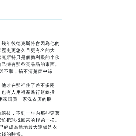
。幾年後德克斯特會因為他的
家歷史更悠久且更有名的大
德克斯特只是個勢利眼的小伙
自己擁有那些亮晶晶的東西。
與不順，搞不清楚箇中緣
。他才在那裡住了差不多兩
，也有人用祖產進行短線投
用來購買一家洗衣店的股
的絕技，不到一年內那些穿著
幫忙把球找回來的桿弟一樣。
已經成為當地最大連鎖洗衣
大錢的時候。