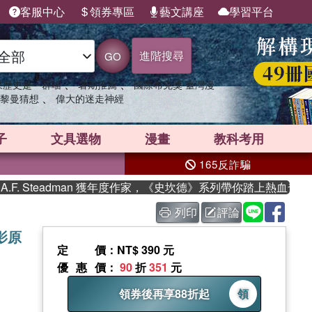
客服中心
領券專區
藝文講座
學習平台
進階搜尋
GO
、
、
果歷史是一群喵
暑期推薦
國際布克獎 臺灣漫
、
黎曼猜想
偉大的迷走神經
子
文具選物
漫畫
教科考用
165反詐騙
adman 獲年度作家，《史坎德》系列帶你踏上熱血奇幻旅程
列印
評論
影原
定價
：NT$ 390 元
優惠價
：
90
折
351
元
領券後再享88折起
領