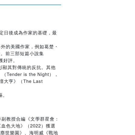
優惠方式：
熱賣中
奠定日後成為作家的基礎，最
居海外的美國作家，例如葛楚・
生活。前三部短篇小說集
6）備獲好評。
活，彰顯其對傳統的反抗。其他
der is the Night），
亨》（The Last
驅。
香副教授合編《文學群星會：
血色大地》（2022）獲選
《塵世樂園》、海明威《戰地