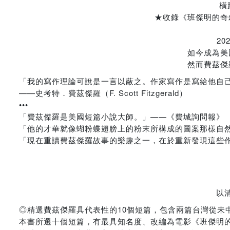
橫
★收錄《班傑明的奇
2
如今成為美
然而費茲傑
「我的寫作理論可說是一言以蔽之。作家寫作是寫給他自
——史考特．費茲傑羅（F. Scott Fitzgerald）
•••
「費茲傑羅是美國短篇小說大師。」——《費城詢問報》
「他的才華就像蝴粉蝶翅膀上的粉末所構成的圖案那樣自然
「現在重讀費茲傑羅故事的樂趣之一，在於重新發現這些
以
◎精選費茲傑羅具代表性的10個短篇，包含兩篇台灣從未
本書所選十個短篇，有最具知名度、改編為電影《班傑明