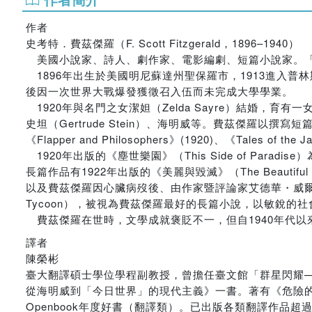
作者
史考特．費茲傑羅（F. Scott Fitzgerald，1896–1940）
美國小說家、詩人、劇作家、電影編劇、短篇小說家。「
1896年出生於美國明尼蘇達州聖保羅市，1913進入
後因一次世界大戰爆發獲徵召入伍而未完成大學學業。
1920年與名門之女潔妲（Zelda Sayre）結婚，
史坦（Gertrude Stein）、海明威等。費茲傑羅
《Flapper and Philosophers》(1920)、《Tales of 
1920年出版的《塵世樂園》（This Side of Pa
長篇作品有1922年出版的《美麗與毀滅》（The Beautiful a
以及費茲傑羅因心臟病歿後、由作家暨評論家艾德華・威爾森（Ed
Tycoon），被視為費茲傑羅最好的長篇小說，以敏銳的
費茲傑羅在世時，文學成就褒貶不一，但自1940年代以
譯者
陳榮彬
臺大翻譯碩士學位學程副教授，曾擔任臺文館「群星閃耀
從海明威到「今日世界」的現代主義》一書。著有《危險的友
Openbook年度好書（翻譯類）。已出版各類翻譯作