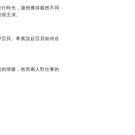
逆行時光，讓他獲得截然不同
蘭琪主演。
優惠方式：
熱賣中
學亞貝。希賓說起亞貝如何在
優惠方式：
75折
過的情愫，然而兩人對往事的
優惠方式：
熱賣中