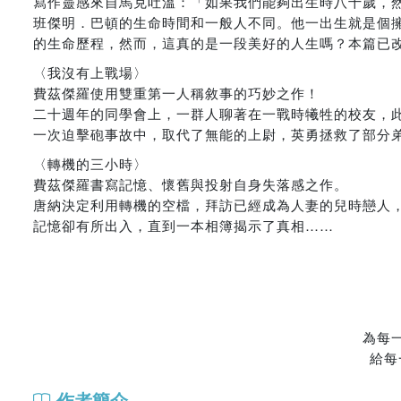
寫作靈感來自馬克吐溫：「如果我們能夠出生時八十歲，
班傑明．巴頓的生命時間和一般人不同。他一出生就是個
的生命歷程，然而，這真的是一段美好的人生嗎？本篇已
〈我沒有上戰場〉
費茲傑羅使用雙重第一人稱敘事的巧妙之作！
二十週年的同學會上，一群人聊著在一戰時犧牲的校友，
一次迫擊砲事故中，取代了無能的上尉，英勇拯救了部分
〈轉機的三小時〉
費茲傑羅書寫記憶、懷舊與投射自身失落感之作。
唐納決定利用轉機的空檔，拜訪已經成為人妻的兒時戀人
記憶卻有所出入，直到一本相簿揭示了真相……
為每
給每
作者簡介