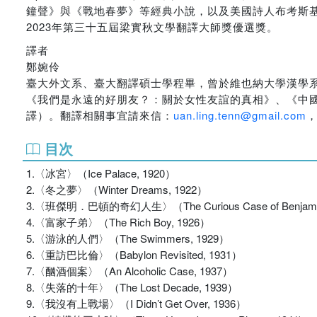
鐘聲》與《戰地春夢》等經典小說，以及美國詩人布考斯
2023年第三十五屆梁實秋文學翻譯大師獎優選獎。
譯者
鄭婉伶
臺大外文系、臺大翻譯碩士學程畢，曾於維也納大學漢學
《我們是永遠的好朋友？：關於女性友誼的真相》、《中
譯）。翻譯相關事宜請來信：
uan.ling.tenn@gmail.com
目次
1.〈冰宮〉（Ice Palace, 1920）
2.〈冬之夢〉（Winter Dreams, 1922）
3.〈班傑明．巴頓的奇幻人生〉（The Curious Case of Benj
4.〈富家子弟〉（The Rich Boy, 1926）
5.〈游泳的人們〉（The Swimmers, 1929）
6.〈重訪巴比倫〉（Babylon Revisited, 1931）
7.〈酗酒個案〉（An Alcoholic Case, 1937）
8.〈失落的十年〉（The Lost Decade, 1939）
9.〈我沒有上戰場〉（I Didn’t Get Over, 1936）