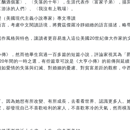
〈酗酒個案〉、〈失落的十年〉，生涯代表作〈富家子弟〉，描
〈游泳的人們〉、〈我沒有上戰場〉。
授（美國現代主義小說專家）專文導讀
語言，考慮中文閱讀語境，將費茲傑羅冷靜細緻的語言描述，略
作風格與特色，讓讀者更容易進入這位美國20世紀偉大作家的
小傳》，然而他畢生寫過一百多篇的短篇小說，評論家視其為「
生涯20年間的一時之選，有些篇章可說是《大亨小傳》的前傳與延
例如愛情的失落與幻滅、對婚姻的憂慮、對貧富差距的觀察，中
了。因為她想有所改變、有所成長，去看看世界、認識更多人。
家，卻發現自己不喜歡哈利的家人，不喜歡寒冷的天氣，然而橫