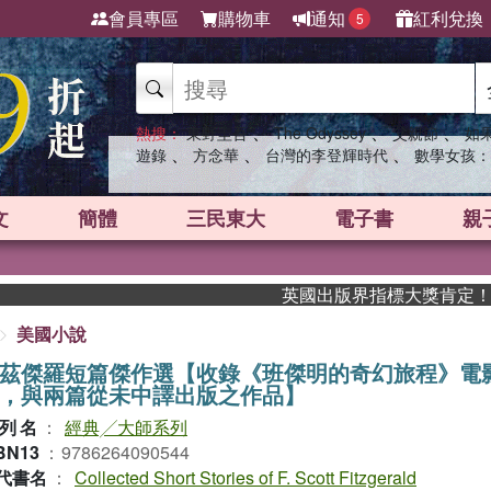
會員專區
購物車
通知
紅利兌換
5
、
、
、
熱搜：
東野圭吾
The Odyssey
父親節
如
、
、
、
遊錄
方念華
台灣的李登輝時代
數學女孩：
文
簡體
三民東大
電子書
親
英國出版界指標大獎肯定！A.F. Ste
美國小說
茲傑羅短篇傑作選【收錄《班傑明的奇幻旅程》電
，與兩篇從未中譯出版之作品】
列名
：
經典╱大師系列
BN13
：
9786264090544
代書名
：
Collected Short Stories of F. Scott Fitzgerald