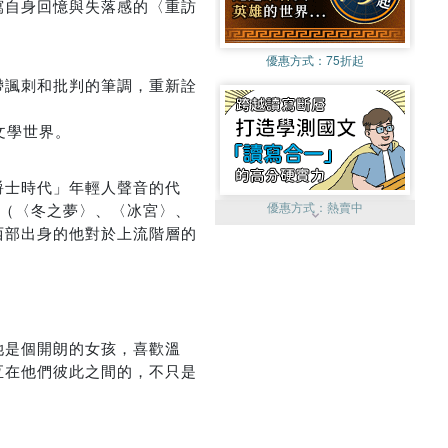
寫自身回憶與失落感的〈重訪
優惠方式：
75折起
帶諷刺和批判的筆調，重新詮
文學世界。
爵士時代」年輕人聲音的代
優惠方式：
熱賣中
續（〈冬之夢〉、〈冰宮〉、
西部出身的他對於上流階層的
她是個開朗的女孩，喜歡溫
優惠方式：
單79雙75
亙在他們彼此之間的，不只是