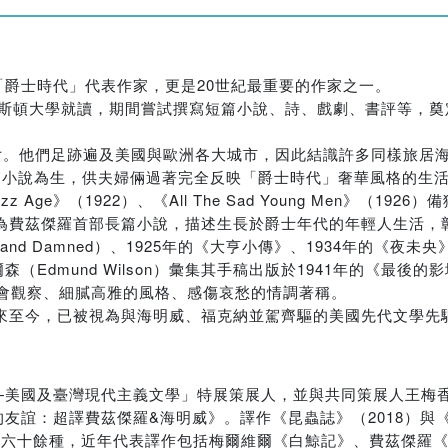
爵士時代」代表作家，更是20世紀最重要的作家之一。
普林斯頓大學就讀，期間嘗試撰寫短篇小說、詩、戲劇、書評等，
育有一女。他們足跡遍及美國與歐洲各大城市，因此結識許多同樣旅
以撰寫短篇小說為生，供夫婦倆過著完全反映「爵士時代」奢華風格的
the Jazz Age》（1922）、《All The Sad Young Men》（192
radise）為費茲傑羅首部長篇小說，描述生長於爵士年代的年輕人生
nd Damned）、1925年的《大亨小傳》、1934年的《夜未央》（Ten
mund Wilson）彙集其手稿出版於1941年的《最後的影壇大
社會觀察、細膩高雅的風格、感傷哀愁的情調著稱。
來至今，已被視為與海明威、福克納並駕齊驅的美國先代文學先
—美國及臺灣現代主義文學」特展策展人，並與共同策展人王梅
誼：超譯費茲傑羅&海明威》。譯作《昆蟲誌》（2018）與《
品超過六十餘種，近年代表譯作包括梅爾維爾《白鯨記》、費茲傑羅