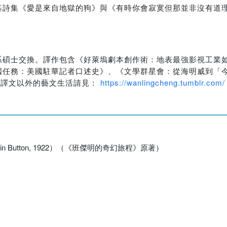
基詩集《愛是來自地獄的狗》與《有時你會寂寞但那並非沒有道
系碩士交換。譯作包含《好萊塢劇本創作術：地表最強影視工業
國任務：美國駐華記者口述史》、《文學群星會：從海明威到「
，譯文以外的藝文生活請見：
https://wanlingcheng.tumblr.com/
amin Button, 1922）（《班傑明的奇幻旅程》原著）