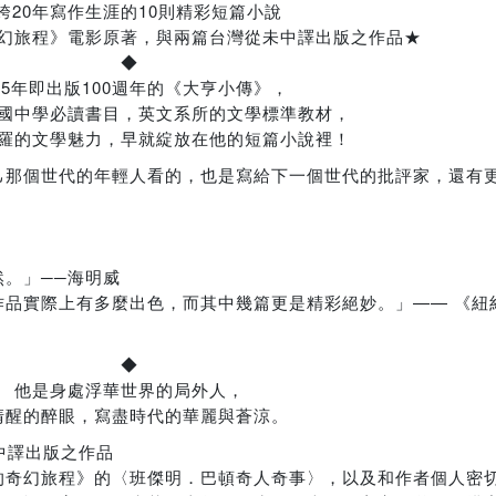
跨20年寫作生涯的10則精彩短篇小說
幻旅程》電影原著，與兩篇台灣從未中譯出版之作品★
◆
025年即出版100週年的《大亨小傳》，
國中學必讀書目，英文系所的文學標準教材，
羅的文學魅力，早就綻放在他的短篇小說裡！
己那個世代的年輕人看的，也是寫給下一個世代的批評家，還有
。」──海明威
作品實際上有多麼出色，而其中幾篇更是精彩絕妙。」—— 《紐
◆
他是身處浮華世界的局外人，
清醒的醉眼，寫盡時代的華麗與蒼涼。
中譯出版之作品
的奇幻旅程》的〈班傑明．巴頓奇人奇事〉，以及和作者個人密