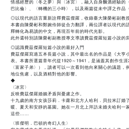
情感經歷的〈冬之夢〉與〈冰宮〉，融入自身酗酒經驗的
巴比倫〉、〈轉機的三小時〉，以及兩篇從未中譯之作品
◎以現代的語言重新詮釋費茲傑羅，收錄臺大陳榮彬副教
本書由陳榮彬和鄭婉伶師徒合力翻譯，兩位譯者以現代的
釋轉化為易讀的中文，再現百年前的時代光影。
此外還特別請陳榮彬副教授專文導讀費茲傑羅短篇小說的寫
◎認識費茲傑羅短篇小說的最好入門
費茲傑羅寫過五本長篇小說，其中最出名的作品是《大亨
表。本書所選篇章年代從1920～1941，是涵蓋其創作
〈富家子弟〉），讀者可以一次看到他向來關心的議題，
地位焦慮，以及酒精對他的影響。
◆
〈冰宮〉
反映費茲傑羅婚姻矛盾與憂慮之作。
十九歲的南方女孩莎莉．卡蘿和北方人哈利．貝拉米訂婚
暖、夏天和安靜的墓園。她在一月北上拜訪未婚夫哈利一
這些……
〈班傑明．巴頓的奇幻人生〉