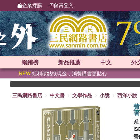
企業採購
會員登入
暢銷榜
新品
推薦
中文
外
NEW
紅利積點抵現金，消費購書更貼心
三民網路書店
中文書
文學作品
小說
西洋小說
費
著
系
IS
替