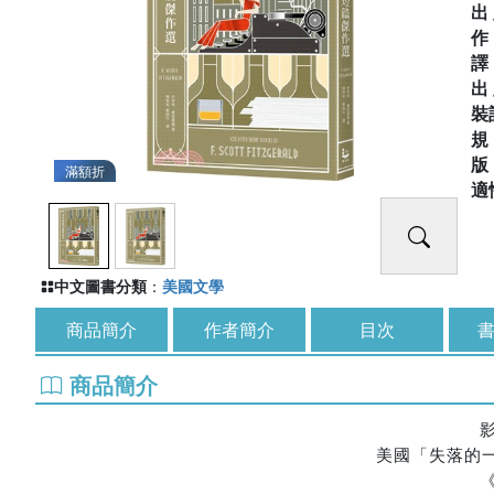
出
出
裝
滿額折
適
中文圖書分類
：
美國文學
商品簡介
作者簡介
目次
書
商品簡介
美國「失落的