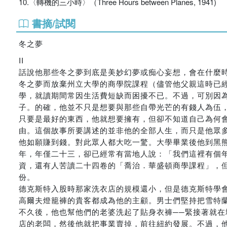
10.〈轉機的三小時〉（Three Hours between Planes, 1941)
書摘/試閱
冬之夢
II
話說他那些冬之夢到底是美妙幻夢或痴心妄想，會在什麼
冬之夢而放棄州立大學的商學院課程（儘管他父親這時已
學，就讀期間常因生活費短缺而困擾不已。不過，可別因
子。的確，他並不只是想要與那些自帶光芒的有錢人為伍
只要是最好的東西，他就想要擁有，但卻不知道自己為何
由。這個故事所要講述的並非他的全部人生，而只是他眾
他如願賺到錢。對此眾人都大吃一驚。大學畢業後他到黑
年，年僅二十三，卻已經常有當地人說：「我們這裡有個
資，還有人苦讀二十四卷的「喬治．華盛頓商學課程」，
份。
德克斯特入股時那家洗衣店的規模還小，但是德克斯特學
高爾夫燈籠褲的貴客都成為他的主顧。男士們堅持把雪特
不久後，他也幫他們的老婆洗起了貼身衣褲──緊接著就
店的老闆，然後他就把事業賣掉，前往紐約發展。不過，