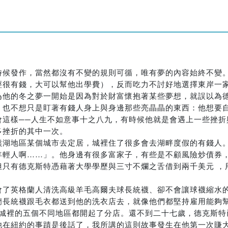
時候發作，當然都沒有不變的規則可循，唯有夢的內容始終不變
經很有錢，大可以幫他出學費），反而吃力不討好地選擇東岸一
為他的冬之夢一開始是因為對於財富懷抱著某些夢想，就誤以為
，也不想只是盯著有錢人身上與身邊那些亮晶晶的東西：他想要
會這樣──人生不如意事十之八九，有時候他就是會遇上一些挫折
多挫折的其中一次。
熊湖地區某個城市去定居，城裡住了很多會去湖畔度假的有錢人
年輕人啊……」。他身邊有很多富家子，有些是不顧風險炒債券
但只有德克斯特憑藉著大學學歷與三寸不爛之舌借到兩千美元 ，
會了英格蘭人清洗高級羊毛高爾夫球長統襪、卻不會讓球襪縮水
蘭長統襪跟毛衣都送到他的洗衣店去，就像他們都堅持雇用能夠
在城裡的五個不同地區都開起了分店。還不到二十七歲，德克斯特
他在紐約的事蹟是後話了，我所講的這則故事發生在他第一次賺