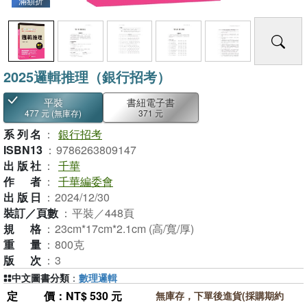
滿額折
2025邏輯推理（銀行招考）
平裝
書紐電子書
477 元
(無庫存)
371 元
系列名
：
銀行招考
ISBN13
：
9786263809147
出版社
：
千華
作者
：
千華編委會
出版日
：
2024/12/30
裝訂／頁數
：
平裝／448頁
規格
：
23cm*17cm*2.1cm (高/寬/厚)
重量
：
800克
版次
：
3
中文圖書分類
：
數理邏輯
定價
：NT$ 530 元
無庫存，下單後進貨(採購期約