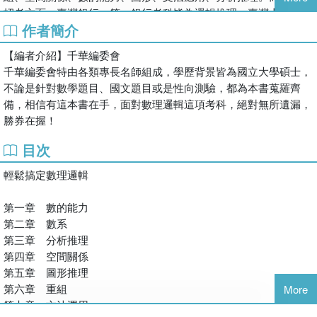
招考方面，臺灣銀行、第一銀行考科皆為邏輯推理，臺灣土地銀行
作者簡介
則考邏輯推理能力。由此可知，目前的國民營考試主要著重於數學
邏輯推理能力運用。為了因應不同的考試需求，本書內容蒐羅各式
【編者介紹】千華編委會
數理邏輯（邏輯推理）以及性向心理測驗試題並加以詳細解析。以
千華編委會特由各類專長名師組成，學歷背景皆為國立大學碩士，
下為本書特色：完整收錄捷運、銀行、中華郵政等國民營邏輯推理
不論是針對數學題目、國文題目或是性向測驗，都為本書蒐羅齊
（數理邏輯），以及模擬試題，使你可多加練習，透過練習，掌握
備，相信有這本書在手，面對數理邏輯這項考科，絕對無所遺漏，
答題技巧。精闢解析，協助你釐清邏輯推理的思緒，使解題方向更
勝券在握！
為清晰，理解答題關鍵。
◎考科說明與技巧
目次
「數理邏輯」是近年來非常熱門的測驗考試，不需考慮背景，即可
輕鬆搞定數理邏輯
篩選受試者邏輯推理的能力及速度。
所謂邏輯，在職場上來說，攸關其處理事情的速度與效率。因此機
第一章 數的能力
關任用人才，在不了解背景的情形下，先以數理邏輯判斷所屬職缺
第二章 數系
是否適才、適性、適任，乃為必然。故而數理邏輯，不但是預備軍
第三章 分析推理
官、專業軍官、志願士兵必考科目，在郵政、銀行、國民營事業及
第四章 空間關係
各種機關招募的測驗中，它往往占有舉足輕重的地位。
第五章 圖形推理
一般而言，數理邏輯的題型可分成：
第六章 重組
一、數字為主的數學邏輯測驗：測量邏輯抽象思考、機械能力、計
More
第七章 文法運用
算能力以及空間概念。