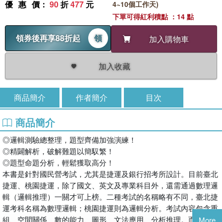
優惠價
：
90
折
477
元
4~10個工作天)
下單可得紅利積點 ：14 點
領券後再享88折起
領
加入購物車
加入收藏
商品簡介
作者簡介
目次
商品簡介
◎邏輯測驗總整理，題型齊備加強演練！
◎精闢解析，破解難題以簡馭繁！
◎題型命題分析，輕鬆獲取高分！
本書是針對國民營考試，尤其是捷運及銀行招考所設計。目前臺北
捷運、桃園捷運，除了國文、英文及專業科目外，還需通過數理邏
輯（邏輯推理）一關才可上榜。二種考試的名稱略有不同，臺北捷
運考科名稱為數理邏輯；桃園捷運則為邏輯分析。考試內容包含重
組、空間關係、數的能力、圖形、文法應用、分析推理。而在銀行
More