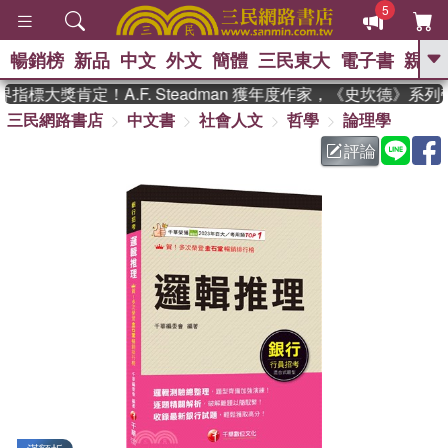
5
暢銷榜
新品
中文
外文
簡體
三民東大
電子書
親子
GO
標大獎肯定！A.F. Steadman 獲年度作家，《史坎德》系列
三民網路書店
中文書
社會人文
哲學
論理學
、
熱搜：
東野圭吾
高希均教授回憶錄
、
、
、
The Odyssey
父親節
花開錦
評論
、
、
、
繡
暑期推薦
方念華
台灣的
、
李登輝時代
數學女孩：黎曼猜想
、
、
偉大的迷走神經
如果歷史是一
、
群喵
臺灣漫遊錄