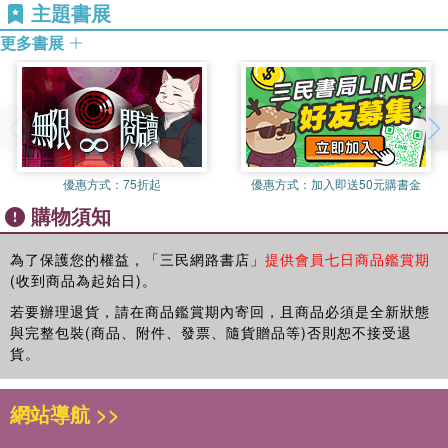
第八章 語文推理
二、文字為主的語文邏輯測驗：測量視知覺的速度、確度、短期記
主題書展
第九章 實力演練
憶、視覺記憶廣度以及測量文字語句的領悟力、記憶力、觀察力。
更多書展
第十章 性向心理測驗
出題方式偏重何者，端看測試機關的需求，沒辦法用速成的方式準
第十一章 數理邏輯模擬試題
備。更有甚者，並不只是答對就好，還要力求效率。受試者往往需
要在短時間內面對大量的題目。常見的測試法是在短時間內，給予
最新試題與解析
100～120題甚至更多的題目，一併測試人員的耐心、抗壓性。答題
108年桃園捷運新進人員甄試 （維修類）
不僅要答對，還要答得快。
108年臺北捷運公司新進隨車站務員甄試
其實準備「數理邏輯」只要掌握訣竅，要取得高分非常容易！只要
優惠方式：
75折起
優惠方式：
加入即送50元購書金
108年臺北捷運新進司機員甄試
先參考例題的解析，再依樣畫葫蘆地試著練習解其他的題目，大量
購物須知
108年中華郵政職階人員甄試（專業職(一)）
做各類型的習題，熟悉這類考題的思路模式與破題方法，對於不易
108年第一銀行甄試（客服人員）
理解的題型，再參照解析，常常會發現「啊，這個題目根本是騙人
108年臺灣中小企業銀行甄試（一般行員）
的」，如此能力便會往上提升。絕大多數「數理邏輯」的題目，說
為了保護您的權益，「三民網路書店」
提供會員七日商品鑑賞期
(收到商品為起始日)。
108年臺北捷運公司新進技術員甄試
破了都非常簡單，只是在答案前面拐了幾個彎，欺騙受試者眼睛的
108年臺灣銀行新進人員甄試（流程設計人員）
錯覺與思考盲點，引誘作答者去選不正確的答案。其實「數理邏
若要辦理退貨，請在商品鑑賞期內寄回，且商品必須是全新狀態
108年臺灣銀行新進人員甄試（程式設計人員）
輯」沒有別的祕訣，就是多加練習，反覆熟作，即使不能舉一反
與完整包裝(商品、附件、發票、隨貨贈品等)否則恕不接受退
109年桃園捷運新進人員甄試（第一次）
三，也能見招拆招！
貨。
109年桃園捷運新進人員甄試（第二次）
109年臺北捷運新進隨車站務員甄試
網站導航 >>
109年臺北捷運新進司機員甄試
109年合作金庫銀行甄試