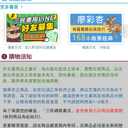
first Murdle Junior novel, featuring tough-talking Jake in a
更多書展
thrilling detective mystery with puzzles and clues to
solve!It's a cloudy day in the Sacred Kidney playground
but Jake likes it that way - dark and uncertain. For a junior
detective like Jake, standing up to bad guys is a piece of
cake. But just as Jake and her sidekick, Sterling, prepare
to face off against the biggest bully in school, there's a
優惠方式：
加入即送50元購書金
優惠方式：
19折起
scream from inside the library.
購物須知
They all heard Miss Saffron cry out, but when they arrive
at the scene of the crime she's nowhere to be found! And
外文書商品之書封，為出版社提供之樣本。實際出貨商品，以出
none of the grown-ups are talking. Who kidnapped Miss
版社所提供之現有版本為主。部份書籍，因出版社供應狀況特
殊，匯率將依實際狀況做調整。
Saffron? All the teachers have something to hide and
everyone's a suspect... Join Jake, Sterling and Brick the
無庫存之商品，在您完成訂單程序之後，將以空運的方式為你下
bully as they join forces to uncover secret corridors,
單調貨。為了縮短等待的時間，建議您將外文書與其他商品分開
ancient school vendettas and lost relics to solve this
下單，以獲得最快的取貨速度，平均調貨時間為1~2個月。
mystery in Sleuths on the Loose!Follow the story and
為了保護您的權益，「三民網路書店」
提供會員七日商品鑑賞期
puzzle solve along the way, in this companion novel to
(收到商品為起始日)。
Murdle Junior 2: Ready, Set, Solve!
若要辦理退貨，請在商品鑑賞期內寄回，且商品必須是全新狀態