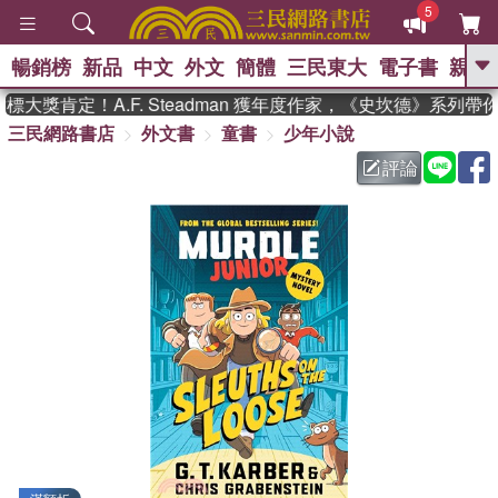
5
暢銷榜
新品
中文
外文
簡體
三民東大
電子書
親子
GO
大獎肯定！A.F. Steadman 獲年度作家，《史坎德》系列帶
三民網路書店
外文書
童書
少年小說
、
熱搜：
東野圭吾
高希均教授回憶錄
、
、
、
The Odyssey
父親節
如果歷
評論
、
、
史是一群喵
暑期推薦
國際布克
、
、
獎 臺灣漫遊錄
方念華
台灣的李
、
、
登輝時代
數學女孩：黎曼猜想
偉大的迷走神經