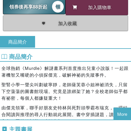
領券後再享88折起
領
加入購物車
加入收藏
商品簡介
商品簡介
全球熱銷《Murdle》解謎書系列首度推出兒童小說版！一起跟
著機智又嘴硬的小偵探傑克，破解神祕的失蹤事件。
聖腎小學一聲尖叫劃破寧靜，老師薩芙蓉小姐神祕消失，只留
下空蕩蕩的圖書館現場。究竟是誰綁架了她？全校老師似乎都
有祕密，每個人都嫌疑重大！
由傑克領軍，聯手好朋友史特林與死對頭學霸布瑞克，一場結
More
合閱讀與推理的尋人行動就此展開。書中穿插謎題，讀者可與
主角一同抽絲剝繭，破解真相！
主題書展
The phenomenally bestselling Murdle series presents the