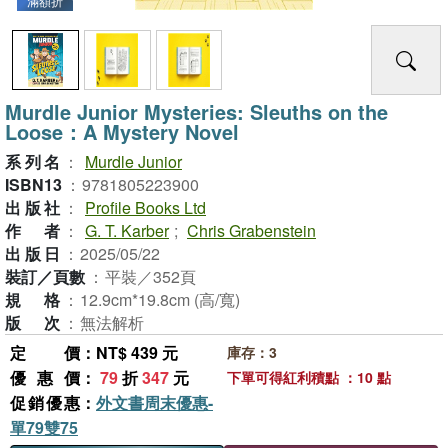
滿額折
Murdle Junior Mysteries: Sleuths on the
Loose：A Mystery Novel
系列名
：
Murdle Junior
ISBN13
：
9781805223900
出版社
：
Profile Books Ltd
作者
：
G. T. Karber
;
Chris Grabenstein
出版日
：
2025/05/22
裝訂／頁數
：
平裝／352頁
規格
：
12.9cm*19.8cm (高/寬)
版次
：
無法解析
定價
：NT$ 439 元
庫存：3
優惠價
：
79
折
347
元
下單可得紅利積點 ：10 點
促銷優惠
：
外文書周末優惠-
單79雙75