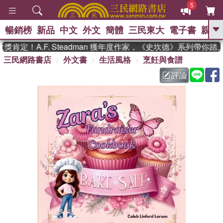
5
暢銷榜
新品
中文
外文
簡體
三民東大
電子書
親子
GO
肯定！A.F. Steadman 獲年度作家，《史坎德》系列帶你踏
三民網路書店
外文書
生活風格
烹飪與食譜
、
熱搜：
東野圭吾
高希均教授回憶錄
、
、
、
The Odyssey
父親節
如果歷
評論
、
、
史是一群喵
暑期推薦
國際布克
、
、
獎 臺灣漫遊錄
方念華
台灣的李
、
、
登輝時代
數學女孩：黎曼猜想
偉大的迷走神經