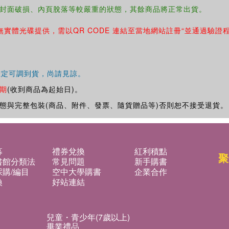
封面破損、內頁脫落等較嚴重的狀態，其餘商品將正常出貨。
無實體光碟提供，需以QR CODE 連結至當地網站註冊“並通過驗證
確定可調到貨，尚請見諒。
期
(收到商品為起始日)。
態與完整包裝(商品、附件、發票、隨貨贈品等)否則恕不接受退貨。
募
禮券兌換
紅利積點
聚
書館分類法
常見問題
新手購書
購/編目
空中大學購書
企業合作
換
好站連結
兒童・青少年(7歲以上)
畢業禮品