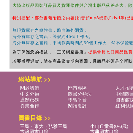
大陸出版品因裝訂品質及貨運條件與台灣出版品落差甚大，除
特別提醒：部分書籍附贈之內容(如音頻mp3或影片dvd等)已
無現貨庫存之簡體書，將向海外調貨：
海外有庫存之書籍，等候約45個工作天;
海外無庫存之書籍，平均作業時間約60個工作天，然不保證
為了保護您的權益，「三民網路書店」
提供會員七日商品鑑賞
若要辦理退貨，請在商品鑑賞期內寄回，且商品必須是全新狀
網站導航 >>
關於我們
門市專區
人才招
中文分類
圖書分類法
中國圖
通關密碼
學習平台
圖書館採
異業合作
閱讀潮評
紅利兌
圖書目錄 >>
三民・東大・弘雅三民
小山丘童書(0-6歲)
古籍圖書目錄
古典圖書目錄