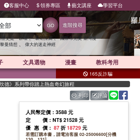
客服中心
領券專區
藝文講座
學習平台
進階搜尋
GO
、
、
果歷史是一群喵
暑期推薦
國際布克獎 臺灣漫
、
黎曼猜想
偉大的迷走神經
子
文具選物
漫畫
教科考用
165反詐騙
史坎德》系列帶你踏上熱血奇幻旅程
列印
評論
人民幣定價：3588 元
定價
：NT$ 21528 元
優惠價
：
87
折
18729
元
若需訂購本書，請電洽客服 02-25006600[分機
130、131]。