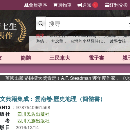
會員專區
購物車
通知
紅利兌換
5
、
、
、
熱搜：
東野圭吾
The Odyssey
父親節
如
、
、
、
遊錄
方念華
台灣的李登輝時代
數學女孩：
文
簡體
三民東大
電子書
親
國出版界指標大獎肯定！A.F. Steadman 獲年度作家，《
文典籍集成：雲南卷‧歷史地理（簡體書）
BN13
：
9787540961558
版社
：
四川民族出版社
作者
：
四川民族出版社
版日
：
2016/12/14