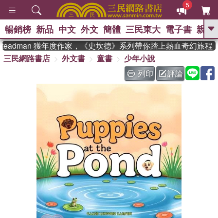
5
暢銷榜
新品
中文
外文
簡體
三民東大
電子書
親子
GO
teadman 獲年度作家，《史坎德》系列帶你踏上熱血奇幻旅程
三民網路書店
外文書
童書
少年小說
、
熱搜：
東野圭吾
高希均教授回憶錄
、
、
、
The Odyssey
父親節
如果歷
列印
評論
、
、
史是一群喵
暑期推薦
國際布克
、
、
獎 臺灣漫遊錄
方念華
台灣的李
、
、
登輝時代
數學女孩：黎曼猜想
偉大的迷走神經