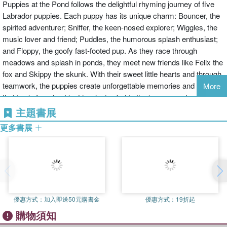
Puppies at the Pond follows the delightful rhyming journey of five
Labrador puppies. Each puppy has its unique charm: Bouncer, the
spirited adventurer; Sniffer, the keen-nosed explorer; Wiggles, the
music lover and friend; Puddles, the humorous splash enthusiast;
and Floppy, the goofy fast-footed pup. As they race through
meadows and splash in ponds, they meet new friends like Felix the
fox and Skippy the skunk. With their sweet little hearts and through
teamwork, the puppies create unforgettable memories and learn
More
that joy is found not just in winning but in the journey and
friendships they forge. This beautifully illustrated book is a perfect
主題書展
bedtime story, celebrating the magic of childhood and the power of
更多書展
kindness.
優惠方式：
加入即送50元購書金
優惠方式：
19折起
購物須知