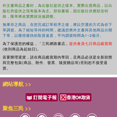
外文書商品之書封，為出版社提供之樣本。實際出貨商品，以出
版社所提供之現有版本為主。部份書籍，因出版社供應狀況特
殊，匯率將依實際狀況做調整。
無庫存之商品，在您完成訂單程序之後，將以空運的方式為你下
單調貨。為了縮短等待的時間，建議您將外文書與其他商品分開
下單，以獲得最快的取貨速度，平均調貨時間為1~2個月。
為了保護您的權益，「三民網路書店」
提供會員七日商品鑑賞期
(收到商品為起始日)。
若要辦理退貨，請在商品鑑賞期內寄回，且商品必須是全新狀態
與完整包裝(商品、附件、發票、隨貨贈品等)否則恕不接受退
貨。
網站導航 >>
聚焦三民 >>