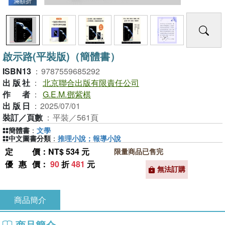
滿額折
啟示路(平裝版)（簡體書）
ISBN13
：
9787559685292
出版社
：
北京聯合出版有限責任公司
作者
：
G.E.M.鄧紫棋
出版日
：
2025/07/01
裝訂／頁數
：
平裝／561頁
簡體書
：
文學
中文圖書分類
：
推理小說；報導小說
定價
：NT$ 534 元
限量商品已售完
優惠價
：
90
折
481
元
無法訂購
商品簡介
商品簡介