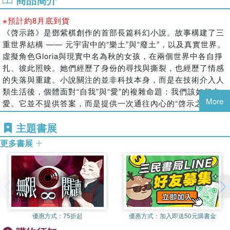
※預計約8月底到貨
《啓示路》是鄧紫棋創作的首部長篇科幻小說。故事構建了三
重世界結構 —— 元宇宙中的“樂土”與“廢土”，以及真實世界。
虛擬角色Gloria與現實中名為秋的女孩，在兩個世界中各自掙
扎、彼此照映。她們經歷了身份的尋找與撕裂，也經歷了情感
的失落與重建。小說關注的並非科技本身，而是在技術介入人
類生活後，個體面對“自我”與“愛”的複雜命題：我們該如何去
More
愛。它並不提供答案，而是提供一次通往內心的“啓示之路”。
內含周邊：海報、鐳射透卡書籤
主題書展
更多書展
優惠方式：
75折起
優惠方式：
加入即送50元購書金