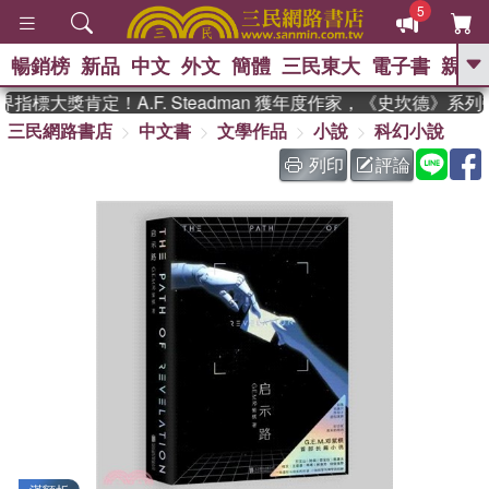
5
暢銷榜
新品
中文
外文
簡體
三民東大
電子書
親子
GO
指標大獎肯定！A.F. Steadman 獲年度作家，《史坎德》系
三民網路書店
中文書
文學作品
小說
科幻小說
、
熱搜：
東野圭吾
高希均教授回憶錄
、
、
、
The Odyssey
父親節
如果歷
列印
評論
、
、
史是一群喵
暑期推薦
國際布克
、
、
獎 臺灣漫遊錄
方念華
台灣的李
、
、
登輝時代
數學女孩：黎曼猜想
偉大的迷走神經