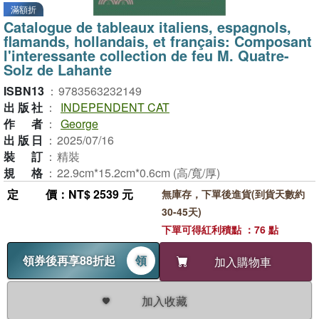
滿額折
Catalogue de tableaux italiens, espagnols,
flamands, hollandais, et français: Composant
l'interessante collection de feu M. Quatre-
Solz de Lahante
ISBN13
：
9783563232149
出版社
：
INDEPENDENT CAT
作者
：
George
出版日
：
2025/07/16
裝訂
：
精裝
規格
：
22.9cm*15.2cm*0.6cm (高/寬/厚)
定價
：NT$ 2539 元
無庫存，下單後進貨(到貨天數約
30-45天)
下單可得紅利積點 ：76 點
領券後再享88折起
領
加入購物車
加入收藏