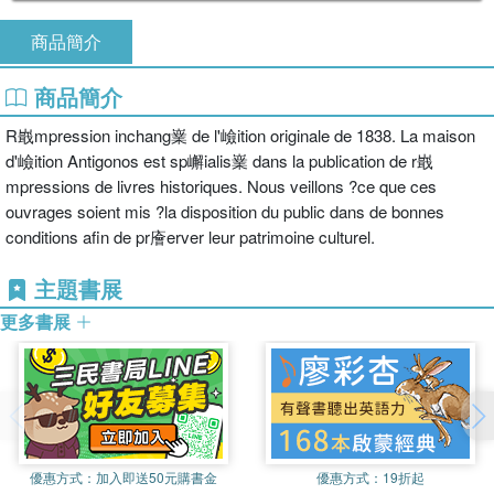
商品簡介
商品簡介
R嶯mpression inchang嶪 de l'嶮ition originale de 1838. La maison
d'嶮ition Antigonos est sp嶰ialis嶪 dans la publication de r嶯
mpressions de livres historiques. Nous veillons ?ce que ces
ouvrages soient mis ?la disposition du public dans de bonnes
conditions afin de pr廥erver leur patrimoine culturel.
主題書展
更多書展
優惠方式：
加入即送50元購書金
優惠方式：
19折起