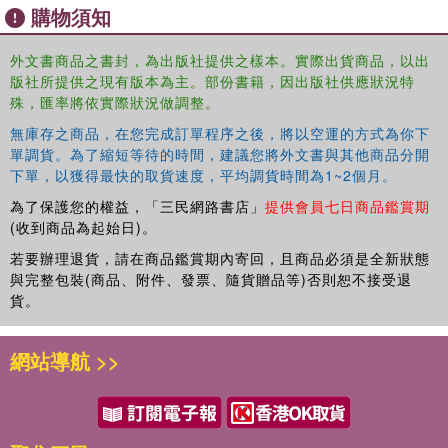
購物須知
外文書商品之書封，為出版社提供之樣本。實際出貨商品，以出
版社所提供之現有版本為主。部份書籍，因出版社供應狀況特
殊，匯率將依實際狀況做調整。
無庫存之商品，在您完成訂單程序之後，將以空運的方式為你下
單調貨。為了縮短等待的時間，建議您將外文書與其他商品分開
下單，以獲得最快的取貨速度，平均調貨時間為1~2個月。
為了保護您的權益，「三民網路書店」
提供會員七日商品鑑賞期
(收到商品為起始日)。
若要辦理退貨，請在商品鑑賞期內寄回，且商品必須是全新狀態
與完整包裝(商品、附件、發票、隨貨贈品等)否則恕不接受退
貨。
網站導航 >>