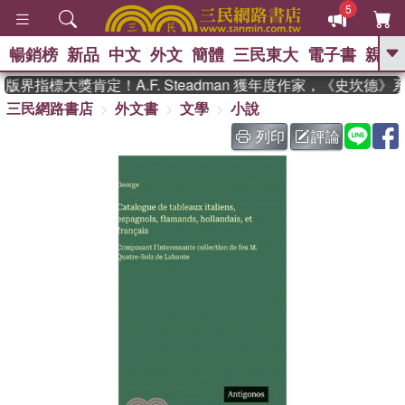
5
暢銷榜
新品
中文
外文
簡體
三民東大
電子書
親子
GO
界指標大獎肯定！A.F. Steadman 獲年度作家，《史坎德
三民網路書店
外文書
文學
小說
、
、
熱搜：
東野圭吾
The Odyssey
、
、
父親節
如果歷史是一群喵
暑期
列印
評論
、
、
推薦
國際布克獎 臺灣漫遊錄
方
、
、
念華
台灣的李登輝時代
數學女
、
孩：黎曼猜想
偉大的迷走神經