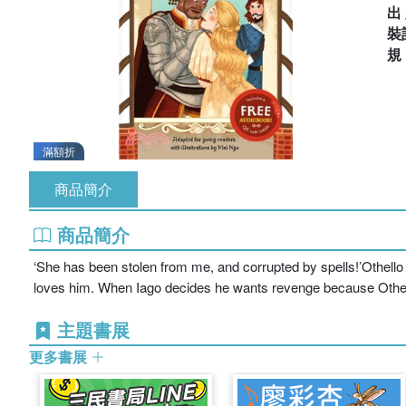
出
裝
滿額折
商品簡介
商品簡介
‘She has been stolen from me, and corrupted by spells!’Othello
loves him. When Iago decides he wants revenge because Othell
主題書展
更多書展