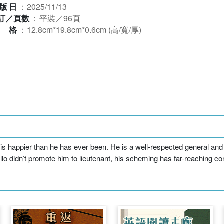
版日
：
2025/11/13
訂／頁數
：
平裝／96頁
規格
：
12.8cm*19.8cm*0.6cm (高/寬/厚)
 is happier than he has ever been. He is a well-respected general an
o didn’t promote him to lieutenant, his scheming has far-reaching