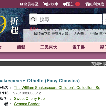
會員專區
購物車
通知
紅利兌換
5
、
、
熱搜：
東野圭吾
高希均教授回憶錄
The Odys
、
、
、
國際布克獎 臺灣漫遊錄
方念華
台灣的李登
文
簡體
三民東大
電子書
親
英國出版界指
akespeare: Othello (Easy Classics)
列名
：
The William Shakespeare Children's Collection (Se
BN13
：
9781802636512
版社
：
Sweet Cherry Pub
作者
：
Gemma Barder