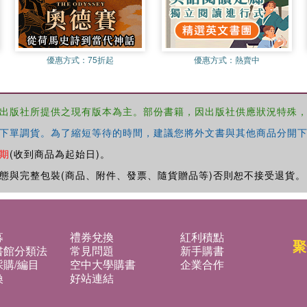
優惠方式：
75折起
優惠方式：
熱賣中
出版社所提供之現有版本為主。部份書籍，因出版社供應狀況特殊
下單調貨。為了縮短等待的時間，建議您將外文書與其他商品分開下
期
(收到商品為起始日)。
態與完整包裝(商品、附件、發票、隨貨贈品等)否則恕不接受退貨。
募
禮券兌換
紅利積點
聚
書館分類法
常見問題
新手購書
購/編目
空中大學購書
企業合作
換
好站連結