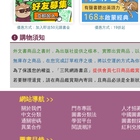
優惠方式：
加入即送50元購書金
優惠方式：
19折起
購物須知
外文書商品之書封，為出版社提供之樣本。實際出貨商品，以
無庫存之商品，在您完成訂單程序之後，將以空運的方式為你
為了保護您的權益，「三民網路書店」
提供會員七日商品鑑賞
若要辦理退貨，請在商品鑑賞期內寄回，且商品必須是全新狀
網站導航 >>
關於我們
門市專區
人才招
中文分類
圖書分類法
中國圖
通關密碼
學習平台
圖書館採
異業合作
閱讀潮評
紅利兌
圖書目錄 >>