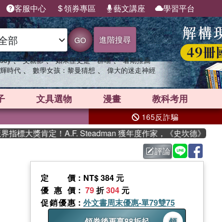
客服中心
領券專區
藝文講座
學習平台
進階搜尋
GO
、
、
、
sey
父親節
如果歷史是一群喵
暑期推薦
、
、
輝時代
數學女孩：黎曼猜想
偉大的迷走神經
子
文具選物
漫畫
教科考用
165反詐騙
標大獎肯定！A.F. Steadman 獲年度作家，《史坎德》系列
評論
定價
：NT$ 384 元
優惠價
：
79
折
304
元
促銷優惠
：
外文書周末優惠-單79雙75
領券後再享88折起
領