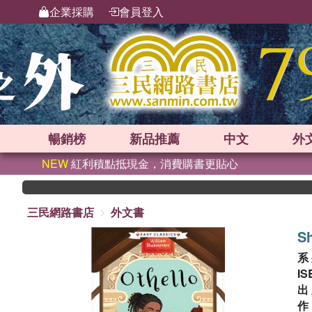
企業採購
會員登入
暢銷榜
新品
推薦
中文
外
NEW
紅利積點抵現金，消費購書更貼心
三民網路書店
外文書
Sh
系
IS
出