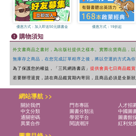
優惠方式：
加入即送50元購書金
優惠方式：
19折起
購物須知
外文書商品之書封，為出版社提供之樣本。實際出貨商品，以
無庫存之商品，在您完成訂單程序之後，將以空運的方式為你
為了保護您的權益，「三民網路書店」
提供會員七日商品鑑賞
若要辦理退貨，請在商品鑑賞期內寄回，且商品必須是全新狀
網站導航 >>
關於我們
門市專區
人才招
中文分類
圖書分類法
中國圖
通關密碼
學習平台
圖書館採
異業合作
閱讀潮評
紅利兌
圖書目錄 >>