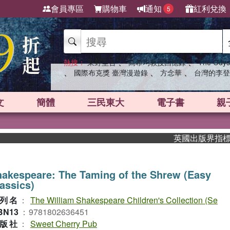
會員專區
購物車
通知
紅利兌換
5
、
、
熱搜：
東野圭吾
高希均教授回憶錄
The Odys
、
、
、
國際布克獎 臺灣漫遊錄
方念華
台灣的李登
文
簡體
三民東大
電子書
親
英國出版界指標大獎肯
akespeare: The Taming of the Shrew (Easy
assics)
列名
：
The William Shakespeare Children's Collection (Se
BN13
：
9781802636451
版社
：
Sweet Cherry Pub