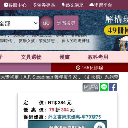
客服中心
領券專區
藝文講座
學習平台
進階搜尋
GO
、
、
、
sey
父親節
如果歷史是一群喵
暑期推薦
、
、
輝時代
數學女孩：黎曼猜想
偉大的迷走神經
子
文具選物
漫畫
教科考用
165反詐騙
定！A.F. Steadman 獲年度作家，《史坎德》系列帶你踏上
評論
定價
：NT$ 384 元
優惠價
：
79
折
304
元
促銷優惠
：
外文書周末優惠-單79雙75
領券後再享88折起
領