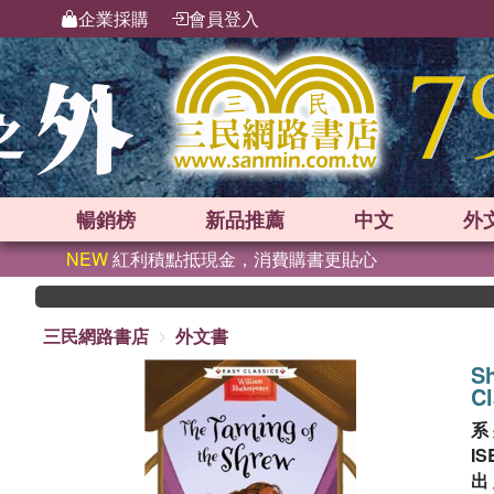
企業採購
會員登入
暢銷榜
新品
推薦
中文
外
NEW
紅利積點抵現金，消費購書更貼心
三民網路書店
外文書
Sh
Cl
系
IS
出