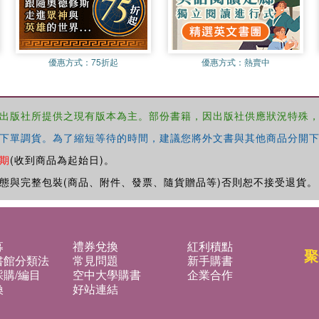
優惠方式：
75折起
優惠方式：
熱賣中
出版社所提供之現有版本為主。部份書籍，因出版社供應狀況特殊
下單調貨。為了縮短等待的時間，建議您將外文書與其他商品分開下
期
(收到商品為起始日)。
態與完整包裝(商品、附件、發票、隨貨贈品等)否則恕不接受退貨。
募
禮券兌換
紅利積點
聚
書館分類法
常見問題
新手購書
購/編目
空中大學購書
企業合作
換
好站連結