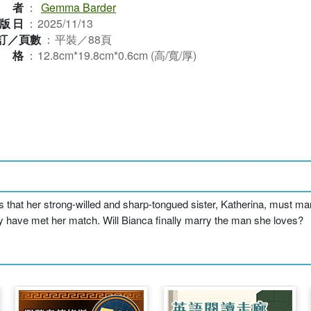
作者
：
Gemma Barder
版日
：
2025/11/13
訂／頁數
：
平裝／88頁
規格
：
12.8cm*19.8cm*0.6cm (高/寬/厚)
ys that her strong-willed and sharp-tongued sister, Katherina, must m
y have met her match. Will Bianca finally marry the man she loves?