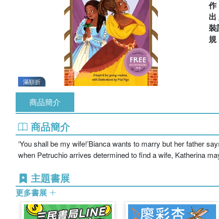
出
裝
滿額折
商品簡介
商品簡介
‘You shall be my wife!’Bianca wants to marry but her father sa
when Petruchio arrives determined to find a wife, Katherina ma
主題書展
更多書展