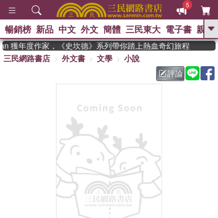
5
暢銷榜
新品
中文
外文
簡體
三民東大
電子書
親子
GO
dman 獲年度作家，《史坎德》系列帶你踏上熱血奇幻旅程
三民網路書店
外文書
文學
小說
、
熱搜：
東野圭吾
高希均教授回憶錄
、
、
、
The Odyssey
父親節
如果歷
評論
、
、
史是一群喵
暑期推薦
國際布克
、
、
獎 臺灣漫遊錄
方念華
台灣的李
、
、
登輝時代
數學女孩：黎曼猜想
偉大的迷走神經