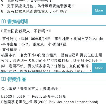
6 我是國中生，我要告學校？
而言，本該為人民服務的法律，因為內容有如文言文難懂，反
從爭議的議題思考法律問題，並從法律概念反思議題，讓你在
7 兇手保證就是他，為什麼還要無罪推定？
而離人民越來越遠。於是，我們想透過網路與科技，發揮新媒
More
這個媒體與資訊爆炸的時代，培養出獨立思考的能力！
8 沒有搜索票就跑去抓壞人，不行嗎？
體的各種想像，提供值得信賴的知識。我們相信，法律是人類
9 恐怖情人相愛相殺，法律何解？
書摘/試閱
史上最重要的發明，它搭起一座理性的橋梁，用共存與共榮連
10私密影像被公開在網路上，該怎麼辦？
結立場衝突的人們，而法律白話文運動希望帶領讀者走上這座
正當防衛殺死人，不行嗎？
橋梁，思考議題、關懷彼此，和我們一起塑造屬於台灣的法律
文化。
‧事件時間：民國100年5月4日 事件地點：桃園市某知名山區
網站：plainlaw.me
‧事件主角：小Ｃ、張家豪、小混混阿星
Facebook粉絲專頁：法律白話文運動 Plain Law Movement
‧事件概要：
Instagram：plainlaw.me
桃園市有一名女子小C向警方報案，聲稱自己和男友但山上看
夜景，卻遇到一名拿刀的小混混趁機打劫，甚至對小C毛手毛
腳、意圖不軌。男友張家豪為了保護他，並向前阻擋，成功壓
More
制小混混。以為危機解除的他，卻一不小心「掐死」了小混混
阿星。
得獎作品
‧我一心只想保護女友！
公共電視「青春發言人」獲獎紀錄｜
張家豪坦言，當下既緊張又害怕。小混混阿星雖然身形瘦小，
但是他手持利器，又對女友動手動腳，若再讓小混混爬起來，
2020 Input Film Festival-多平台類獎
阿星或許又會再侵犯女友，自己也可能會被攻擊。
德國慕尼黑兒少影展(2020 Prix Jeunesse International)