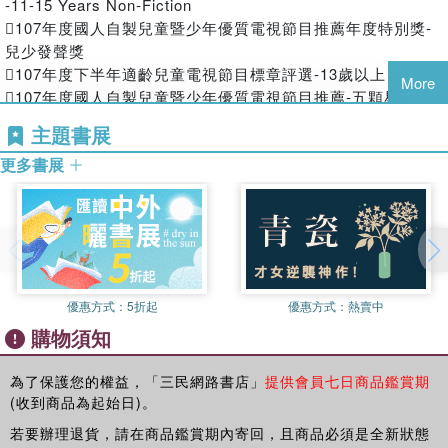
張家豪一心只想著保護女友，所以便用盡所有的力氣死命地勒
-11-15 Years Non-Fiction
住阿星。
107年度國人自製兒童暨少年優質電視節目推薦年度特別獎-
兒少發聲獎
‧完全沒有想過會殺死一個人
107年度下半年適齡兒童電視節目標章評選-13歲以上
眼看阿星被張家豪制伏，小C 便趕緊拿起手機報警。警察也迅
More
107年度國人自製兒童暨少年優質電視節目推薦-五顆星推薦
速趕到現場，但是沒想到阿星竟在這期間，被張家豪活活地
入選
「掐死」了！
主題書展
張家豪表示：「我從頭到尾都沒有要殺他的意思，在這種狀況
更多書展
下，我覺得我算是很合理的正當防衛吧！」同時他也認為，若
法律白話文運動獲獎紀錄｜
非阿星為非作歹，意圖傷人搶劫，怎會發生這些事情？
《法客電台》榮獲2020卓越新聞獎‧廣播及新聞（音頻）
‧他是壞人，但真的有壞到需要拿命來賠嗎？
Podcast新聞節目類
事發後，阿星的母親聞此噩耗，心痛至極。她表示，雖然阿星
從來不是什麼「好人」，他曾頭前吸毒，前半年才剛假釋出
獄，前科累累。但是阿星的錯，真的罪孽深重到需要他的一條
優惠方式：
5折起
優惠方式：
熱賣中
人命來賠嗎？阿星母對此沉痛表示他的悲傷。
購物須知
‧檢察官解剖結果
根據檢察官解剖阿星遺體的結果，張家豪是在掐住阿星的脖子
為了保護您的權益，「三民網路書店」
提供會員七日商品鑑賞期
沒有幾分鐘，便已昏過去，且阿星的頸部因為被勒住壓制，造
(收到商品為起始日)。
成氣管和頸部都有出血，造成缺氧無法呼吸而窒息死亡。阿星
若要辦理退貨，請在商品鑑賞期內寄回，且商品必須是全新狀態
母表示：「都往要害打，怎麼會是過失？擺明就是要殺了他。