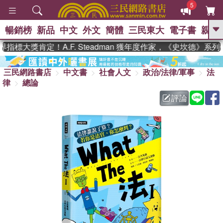
5
暢銷榜
新品
中文
外文
簡體
三民東大
電子書
親子
GO
標大獎肯定！A.F. Steadman 獲年度作家，《史坎德》系列
、
熱搜：
東野圭吾
高希均教授回憶錄
、
、
、
三民網路書店
中文書
社會人文
政治/法律/軍事
法
The Odyssey
父親節
如果歷
、
、
律
總論
史是一群喵
暑期推薦
國際布克
、
、
獎 臺灣漫遊錄
方念華
台灣的李
評論
、
、
登輝時代
數學女孩：黎曼猜想
偉大的迷走神經