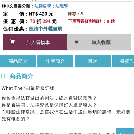
中文圖書分類
：
法律哲學；法理學
定價
：NT$ 420 元
庫存：5
優惠價
：
70
折
294
元
下單可得紅利積點 ：8 點
促銷優惠
：
匯讀中外曬書展
加入收藏
加入購物車
商品簡介
作者簡介
目次
書摘/
商品簡介
What The 法Ι最新修訂版
你曾覺得法官做出的判決，總是違背民意嗎？
你是否納悶，法律究竟是保障好人還是壞人？
而哪些法律常識，是當我們在生活中遇到麻煩問題時，最好要
先有概念的？