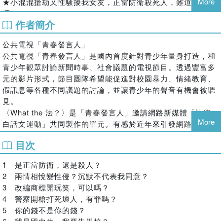
More
★小混混搶劫又性騷擾我女友，正當防衛殺死人，難道不行
嗎？
作者簡介
情侶在山上看夜景遇到流氓行搶，行搶同時又心懷不軌又伸出
鹹豬手騷擾，男友為了要保護女友，向前阻擋，成功壓制小混
公共電視「青春發言人」
混。以為危機解除的他，卻一不小心「掐死」了小混混。法官
公共電視「青春發言人」是國內首度針對青少年量身打造，和
竟然判男生「過失致死」，這還有天理嗎？
青少年觀眾討論新聞時事、社會議題的電視節目。透過豐富多
★兇手一定就是他啊，為什麼還要無罪推定？
元的影片形式，節目團隊希望能促進對校園暴力、情緒教育、
明明所有線索都超明顯，不用柯南也不用毛利小五郎，燒腦劇
假訊息等各種不同議題的討論，並讓青少年的聲音有機會被聽
看多一點就可以輕鬆指認出兇手的案件，最後法官卻說「證據
見。
不足」，根據「無罪推定」原則，一定判定嫌犯「無罪」！？
〈What the 法？〉是「青春發言人」邀請網路新媒體「法律
More
白話文運動」共同製作的單元。有感於近年來引發網路熱議的
★學生請假補考的分數被打七折，學生不服向學校提告像話
「恐龍判決」，深入探討其中隱含的社會價值和偏見。此系列
嗎？
目次
以充滿趣味的網路語言貼近青少年生活，刺激觀眾用不同角度
學生段考當天因媽媽車禍住院，向學校請假再擇日補考。學校
思考生活大小事。
依校規規定，補考的分數要打七折，學生不服竟向學校提告，
1 是正當防衛，還是殺人？
Facebook粉絲專頁：青春發言人
還想申請大法官解釋，這樣像話嗎？這樣以後老師要怎麼教小
2 兩情相悅變性侵？沉默不代表我同意？
YouTube：青春發言人
孩？
3 改編商標開玩笑，可以嗎？
Instagram：ptsyouthnews
★WHAT THE法？法律到底是誰說了算？(°ロ°) !
4 警察開槍打死壞人，有罪嗎？
法律白話文運動
由最敢討論社會議題的公共電視「青春發言人」與法學界青年
5 你的錢不是你的錢？
由一群致力於散播法治種子的法律人成立的新媒體。對一般人
組成的專業法普媒體社群──「法律白話文運動」，帶領大家