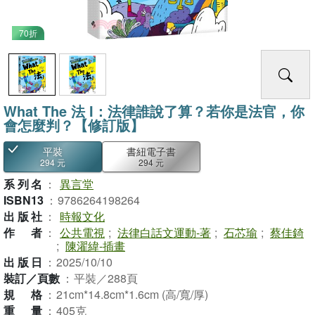
70折
What The 法 Ι：法律誰說了算？若你是法官，你
會怎麼判？【修訂版】
平裝
書紐電子書
294 元
294 元
系列名
：
異言堂
ISBN13
：
9786264198264
出版社
：
時報文化
作者
：
公共電視
;
法律白話文運動-著
;
石芯瑜
;
蔡佳錡
;
陳濯緯-插畫
出版日
：
2025/10/10
裝訂／頁數
：
平裝／288頁
規格
：
21cm*14.8cm*1.6cm (高/寬/厚)
重量
：
405克