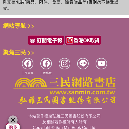
與完整包裝(商品、附件、發票、隨貨贈品等)否則恕不接受退
應該要用傷害罪來判刑才對，應該是傷害致死，而不是過
貨。
失。」
‧壞人就該死嗎？
網站導航 >>
張家豪為了保護自己與女友，失手誤殺了小混混阿星。阿星母
表示，原本可以不用死的人，卻因為過度保護而殺死了一個
人，真的不需負一點責任嗎？另外，張家豪與小C 卻認為這是
一個在危急情況下，迫不得已的失誤，並未逾越任何法律的紅
聚焦三民 >>
線。
這到底算是正當防衛，還是殺人？
‧人民法官，你怎麼想？
三民書局
三民出版
A：張家豪並非故意殺人，應該判正當防衛，無罪。
B：張家豪應該要為自己的過失致死負責，但考量情有可原，
可以輕判有罪。
本站著作權屬弘雅三民圖書股份有限公司
及相關著作權所有人所有
Copyright © San Min Book Co.,Ltd.