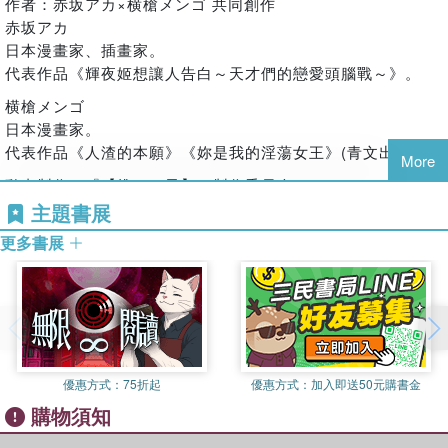
作者：赤坂アカ×横槍メンゴ 共同創作
Chaper2 CHARACTER
赤坂アカ
收錄以愛、阿奎亞、露比為首等23個人物的角色設定、各話登
日本漫畫家、插畫家。
場人物的服裝設計等。
代表作品《輝夜姬想讓人告白～天才們的戀愛頭腦戰～》。
Chaper3 STORY
横槍メンゴ
詳盡說明第1至11話的故事內容，並穿插主要參演配音員的訪
日本漫畫家。
談單元。
代表作品《人渣的本願》《妳是我的淫蕩女王》(青文出版)。
More
Chaper4 DOCUMENT
動畫製作：『【推しの子】』製作委員会
各種原畫、分鏡圖、背景等美術設定集。
主題書展
Chaper5 INTERVIEW
更多書展
全飾演配音員的Q＆A單元、
STAFF × TALK＜赤坂アカ×横槍メンゴ（原作者）×
平牧大輔（導演）×猫富ちゃお（助理導演）＞
STAFF × TALK＜平山寬菜（角色設計）＞
ARTIST × TALK＜YOASOBI（片頭曲）＞
ARTIST × TALK＜女王蜂（片尾曲）＞
等專訪內容。
優惠方式：
75折起
優惠方式：
加入即送50元購書金
購物須知