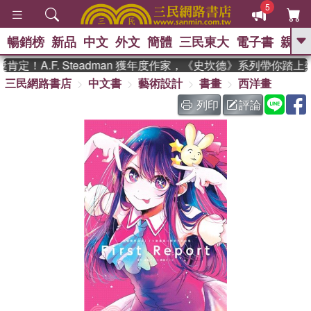
5
暢銷榜
新品
中文
外文
簡體
三民東大
電子書
親子
GO
定！A.F. Steadman 獲年度作家，《史坎德》系列帶你踏上
三民網路書店
中文書
藝術設計
書畫
西洋畫
、
熱搜：
東野圭吾
高希均教授回憶錄
、
、
、
The Odyssey
父親節
如果歷
列印
評論
、
、
史是一群喵
暑期推薦
國際布克
、
、
獎 臺灣漫遊錄
方念華
台灣的李
、
、
登輝時代
數學女孩：黎曼猜想
偉大的迷走神經