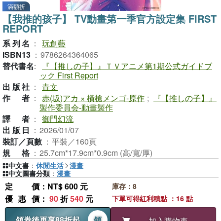
滿額折
【我推的孩子】 TV動畫第一季官方設定集 FIRST
REPORT
系列名
：
玩創藝
ISBN13
：
9786264364065
替代書名
：
『【推しの子】』ＴＶアニメ第1期公式ガイドブ
ック First Report
出版社
：
青文
作者
：
赤(坂)アカ × 橫槍メンゴ-原作
;
『【推しの子】』
製作委員会-動畫製作
譯者
：
御門幻流
出版日
：
2026/01/07
裝訂／頁數
：
平裝／160頁
規格
：
25.7cm*17.9cm*0.9cm (高/寬/厚)
中文書
：
休閒生活
漫畫
中文圖書分類
：
漫畫
定價
：NT$ 600 元
庫存：8
優惠價
：
90
折
540
元
下單可得紅利積點 ：16 點
領券後再享88折起
領
加入購物車