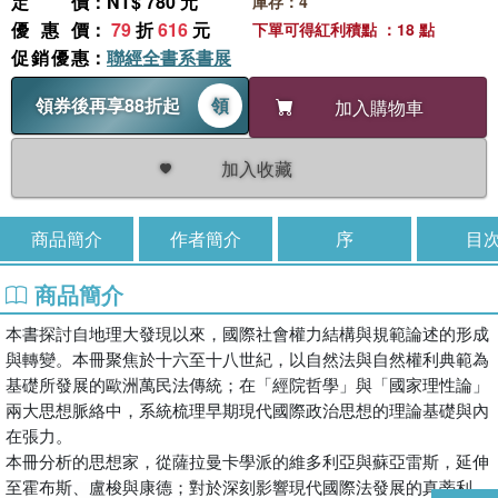
定價
：NT$ 780 元
庫存：4
優惠價
：
79
折
616
元
下單可得紅利積點 ：18 點
促銷優惠
：
聯經全書系書展
領券後再享88折起
領
加入購物車
加入收藏
商品簡介
作者簡介
序
目
商品簡介
本書探討自地理大發現以來，國際社會權力結構與規範論述的形成
與轉變。本冊聚焦於十六至十八世紀，以自然法與自然權利典範為
基礎所發展的歐洲萬民法傳統；在「經院哲學」與「國家理性論」
兩大思想脈絡中，系統梳理早期現代國際政治思想的理論基礎與內
在張力。
本冊分析的思想家，從薩拉曼卡學派的維多利亞與蘇亞雷斯，延伸
至霍布斯、盧梭與康德；對於深刻影響現代國際法發展的真蒂利、