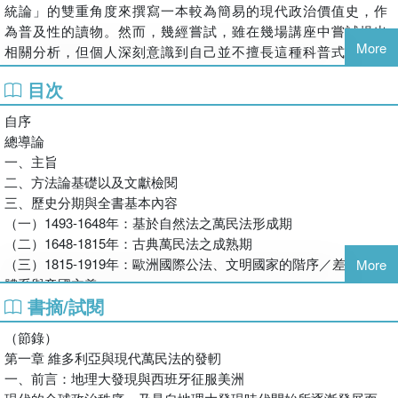
統論」的雙重角度來撰寫一本較為簡易的現代政治價值史，作
為普及性的讀物。然而，幾經嘗試，雖在幾場講座中嘗試提出
More
相關分析，但個人深刻意識到自己並不擅長這種科普式的寫作
方式。
目次
另一方面，筆者在完稿《探索政治現代性》的階段，便已注意
到國際政治思想論述之重要。原希望參考科塞雷克
自序
（Koselleck, 1988: 41-50）的觀點，在討論霍布斯的「虛擬
總導論
國家人格論」（artificial person of the state）以及普芬道夫
一、主旨
的「道德國家人格論」（moral person of the state）後（蕭
二、方法論基礎以及文獻檢閱
高彥，2020: 156-165, 197-208），論述瓦特爾基於這兩位理
三、歷史分期與全書基本內容
論家所發展出的古典萬民法理論。但因完稿時程之緊迫，決定
（一）1493-1648年：基於自然法之萬民法形成期
放棄此章節。而當《探索政治現代性》刊行後，《政治與社會
（二）1648-1815年：古典萬民法之成熟期
哲學評論》在新冠肺炎非常嚴峻的時刻，仍組織了一場書評
（三）1815-1919年：歐洲國際公法、文明國家的階序／差序格局
More
會，邀請國內相關政治思想研究學者對拙著提出批判性的反
體系與帝國主義
思，包括政治大學政治系周家瑜教授、中央研究院歷史語言研
書摘/試閱
（四）1919年迄今：普遍主義與霸權理論的二元共構
究所陳正國研究員、中山大學社會學研究所萬毓澤教授、中央
縮寫表
研究院人文社會科學研究中心曾國祥研究員，與中央研究院近
（節錄）
第一章 維多利亞與現代萬民法的發軔
代史研究所潘光哲研究員諸友，提供了基於各自深厚學養的重
第一章 維多利亞與現代萬民法的發軔
一、前言：地理大發現與西班牙征服美洲
要評論。其中，萬毓澤教授指出，政治現代性應可用地理大發
一、前言：地理大發現與西班牙征服美洲
（一）哥倫布的觀察