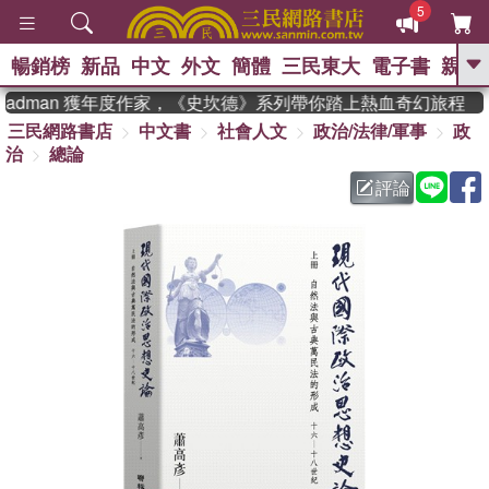
5
暢銷榜
新品
中文
外文
簡體
三民東大
電子書
親子
GO
eadman 獲年度作家，《史坎德》系列帶你踏上熱血奇幻旅程
三民網路書店
中文書
社會人文
政治/法律/軍事
政
、
熱搜：
東野圭吾
高希均教授回憶錄
治
總論
、
、
、
The Odyssey
父親節
如果歷
、
、
史是一群喵
暑期推薦
國際布克
評論
、
、
獎 臺灣漫遊錄
方念華
台灣的李
、
、
登輝時代
數學女孩：黎曼猜想
偉大的迷走神經