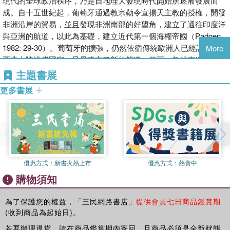
現作為確定的分水嶺，一方面指出該書並未討論西班牙薩拉曼
現代的全球政治秩序，乃是自地理大發現時代開始所逐漸發展而
（二）西班牙的征服政策
卡學派反思西班牙「征服」美洲是否具有正當性的重要政治論
成。自十五世紀起，葡萄牙通過教宗勒令宣揚天主教的授權，開發
（三）西班牙的政治論述
述；同時認為從後殖民理論與全球歷史社會學的角度基礎，應
非洲沿岸的貿易，並且發現非洲南部的好望角，建立了通往印度洋
二、維多利亞與薩拉曼卡學派神學
該可以對現代性的「底側」提出進一步的探討（萬毓澤，
與亞洲的航道，以此為基礎，建立近代第一個海權帝國（Padgen,
（一）維多利亞與「決疑論」
2021: 282-286）。萬教授這個批判性意見非常中肯，而筆者
1982: 29-30）。葡萄牙的擴張，仍然依循傳統歐洲人已經認知的歐
More
（二）「決疑論」的政治義涵
之前已經熟悉阿米蒂奇（2013）討論「思想史的國際轉向」時
亞非大陸沿岸國家，只是建立了新的航道。然而，急起直追的西班
三、維多利亞論自然法與萬民法
所提示的國際政治思想研究取向，可以矯正「脈絡主義」有時
牙，授權哥倫布（Christopher Columbus, 1451-1506）向西方遠航
主題書展
（一）多瑪斯式自然法
過分偏向某種「方法論的民族主義」（methodological
嘗試開發新的航道，則與之前的地理知識與想像完全不同。在哥倫
（二）維多利亞論萬民法
更多書展
nationalism）之弊，開始有此書之構想。
布本人認為可以找到直通印度的航行中，意外「發現」了美洲，使
（三）萬民法之制裁力
二十世紀九○年代初期冷戰結束後，新自由主義者推動的全球
得前此孤立的美洲大陸和島嶼，逐漸進入歐洲人的地理視野，全球
四、義戰理論與戰爭法
化主導了國際政治經濟秩序。然而二十一世紀隨著中國的「大
連通成為一個全新的世界。
（一）義戰論
國崛起」與「天下」論述，以及美國國際關係學者所提出具針
（一）哥倫布的觀察
（二）戰爭法
對性的「修昔底德陷阱」（Thucydides Trap）概念，無一不
哥倫布的航行，受到西班牙王室的授權與贊助（國王亞拉岡的斐迪
（三）戰爭決疑論
反映出當代國際政治理論走向競爭衝突的發展趨勢。而近年來
南二世（Ferdinand II of Aragon, 1452-1516），與王后卡斯提亞的
五、印地安人的法權議題
優惠方式：
新書火熱上市
優惠方式：
熱賣中
國際政治方興未艾的貿易戰、科技戰，反映出張忠謀先生所說
伊莎貝拉一世（Isabel I la Católica, 1451-1504）。他們命哥倫布為
（一）「所有權」與「管轄權」
購物須知
的「全球化已死！」而地緣政治衝突當道的政治現實。
「大洋遠征軍司令」（Admiral of the Ocean Sea），並「為所發現
（二）神學論爭與亞里斯多德主義
因緣際會，2018年起筆者參與曾國祥教授主持的中央研究院主
及占領的島嶼和大陸的副王和總督」，甚至恩准這些頭銜可以長子
（三）西班牙人統治之理據
題計畫「帝國與文明」，有機會和學者定期讀書討論，邀請國
世襲（哥倫布，2011: 7-8）。哥倫布在1492年8月3日啟航，經由
為了保護您的權益，「三民網路書店」
提供會員七日商品鑑賞期
六、「自然之子」：文明教化論與人道干預之雛形
(收到商品為起始日)。
際學者來台交流，發表研討會論文切磋琢磨，受益良多。遂決
已被葡萄牙割讓給西班牙的加那利群島向西遠航，歷經千辛萬苦，
（一）「人道干預」
定將研究焦點轉向這個新興領域，申請國科會計畫，潛心研讀
在10月11日抵達現今的巴哈馬群島的聖薩爾瓦多島（San
若要辦理退貨，請在商品鑑賞期內寄回，且商品必須是全新狀態
（二）「文明教化」