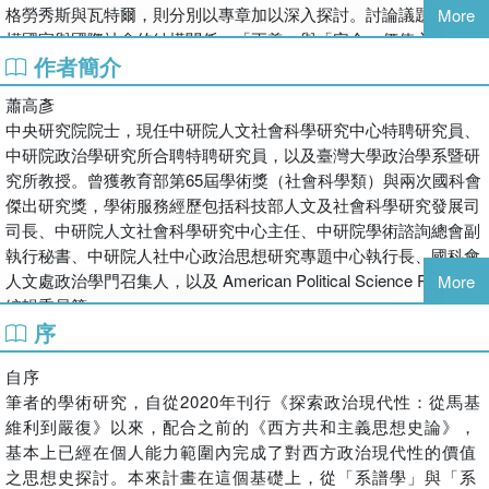
格勞秀斯與瓦特爾，則分別以專章加以深入探討。討論議題涵蓋主
More
權國家與國際社會的結構關係、「正義」與「安全」價值之張力、
作者簡介
義戰論與正規戰理論的演變、西發利亞國際體系中的權力平衡、歐
洲「文明民族」自我認同與殖民法權的建構，以及「永久和平」的
蕭高彥
理想及其理論基礎。
中央研究院院士，現任中研院人文社會科學研究中心特聘研究員、
全書所處理的多位思想家與核心議題，為中文學界首次基於原典所
中研院政治學研究所合聘特聘研究員，以及臺灣大學政治學系暨研
進行的系統性學術分析。研究方法結合歷史脈絡、思想家的理論意
究所教授。曾獲教育部第65屆學術獎（社會科學類）與兩次國科會
圖，並參酌當代國際政治思想的重要研究成果，對歐洲萬民法傳統
傑出研究獎，學術服務經歷包括科技部人文及社會科學研究發展司
提出兼具義理分析與內在批判的詮釋。
司長、中研院人文社會科學研究中心主任、中研院學術諮詢總會副
執行秘書、中研院人社中心政治思想研究專題中心執行長、國科會
人文處政治學門召集人，以及 American Political Science Review
More
編輯委員等。
序
自序
筆者的學術研究，自從2020年刊行《探索政治現代性：從馬基
維利到嚴復》以來，配合之前的《西方共和主義思想史論》，
基本上已經在個人能力範圍內完成了對西方政治現代性的價值
之思想史探討。本來計畫在這個基礎上，從「系譜學」與「系