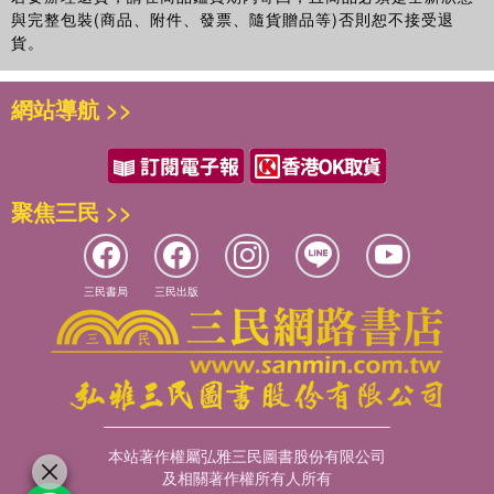
原典與相關文獻，撰寫本書。在這樣的歷史時刻，回顧所來
Salvador；當時稱「瓜那哈尼島」〔Guanahani〕）。
與完整包裝(商品、附件、發票、隨貨贈品等)否則恕不接受退
七、結語：維多利亞萬民法：中古性或現代性？
徑，理解國際政治思想與意識形態之歷史發展，應該具有時代
哥倫布在航行過程中，撰寫了生動的《航海日記》（哥倫布，
貨。
第二章 真蒂利：主權、國家理性與萬民法
意義。
2011），可以看出他本人在其地理大發現的航程中，對「發現」
一、前言：請神學家保持沉默！
筆者長期任職的中央研究院人文社會科學研究中心所屬「政治
（discovery）與「占有」或「占領」（occupation）的強調：「吾
二、布丹與阿亞拉：主權概念與戰爭
網站導航 >>
思想研究專題中心」有著第一流的同事、優良的研究環境，以
下決心，凡抵達一島，必占領之，惟如此，才談得上占領了所有島
（一）布丹主權論
及豐沛的學術資源，是本書得以完成的基地。本書部分內容與
嶼」（哥倫布，2011: 35）。其實際做法，乃是在土地醒目處設置
（二）阿亞拉戰爭論
詮釋觀點在筆者於台灣大學政治學研究所開設的「西洋政治思
十字架，「以此表示，這裡的土地已屬國王和王后陛下所有，尤其
三、真蒂利與馬基維利主義
想專題」課程中，通過與學生共同研讀與討論原典而發展完
以此炫耀吾主耶穌和基督教之榮譽」（哥倫布，2011: 104）。在
（一）真蒂利論使節
聚焦三民 >>
成。這反映了在思想領域中，教學相長是一個顛撲不破的真
接待印地安人首領時，則出示刻有西班牙統治者頭像的金幣，以及
（二）馬基維利主義
理。在撰寫本書的過程中，歷任的國科會研究計畫專任助理學
皇旗和十字旗，並說明此為世上最為英明的君主，而必須服從（哥
（三）塔西佗主義
甫與國維，耐心地配合筆者寫作習慣打字；最後階段則有國維
倫布，2011: 116）。
（四）真蒂利挑戰古典人文主義價值
的排版與校讀，筆者感謝他們的協助。
對於當時的美洲印地安人，哥倫布的描述大體是「這裡人溫順，膽
三民書局
三民出版
四、真蒂利的戰爭理論
本書之研究基於執行國科會計畫「現代政治價值的系統論與系
小，赤身裸體，不諳武器，沒有立法。這裡土地極為肥沃，
（一）從義戰到「正規戰爭」
譜學」（NSC 110-2410-H-001-043-MY3）、「從萬民法到
……」；雖然在同一個脈絡中，他聽聞印地安人說「在很遠的地方
（二）戰爭兩造均有可能為義
歐洲國際公法：格勞秀斯傳統的形成」（NSC 113-2410-H-
有一種人，獨眼。另有一種人，全嘴。兩種人皆嗜食人肉，這些怪
（三）戰爭的正義理由
001 -099 -MY3），以及參與中央研究院主題計畫「帝國與文
物凡捉到活人即割下其首級，飲其鮮血」（哥倫布，2011: 61）。
五、真蒂利的戰爭分類
明」（共計三期），筆者謹致謝忱。因為全書是以專書方式構
哥倫布並描述印地安人不信任何宗教，也不崇拜偶像，所以是宣揚
（一）必要性防衛戰爭
思、撰寫，所以各章均未曾正式發表於學術期刊，只有陸續在
基督教極佳之場域（哥倫布，2011: 67）。當然，更多的文字是描
（二）效益性防衛戰爭
本站著作權屬弘雅三民圖書股份有限公司
中央研究院人文社會科學研究中心、政治學研究所、歐美研究
述他所發現的新大陸，充滿了香料以及大量的黃金（哥倫布，
及相關著作權所有人所有
（三）高尚性防衛戰爭