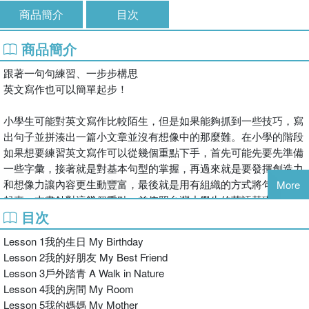
商品簡介
目次
商品簡介
跟著一句句練習、一步步構思
英文寫作也可以簡單起步！
小學生可能對英文寫作比較陌生，但是如果能夠抓到一些技巧，寫
出句子並拼湊出一篇小文章並沒有想像中的那麼難。在小學的階段
如果想要練習英文寫作可以從幾個重點下手，首先可能先要先準備
一些字彙，接著就是對基本句型的掌握，再過來就是要發揮創造力
和想像力讓內容更生動豐富，最後就是用有組織的方式將句子串接
More
起來。本書針對這幾個重點，並依照台灣小學生的英語基礎，以循
目次
序漸進的方式帶領孩子完成一篇小文章，讓孩子在這些練習當中除
了能試著寫出完整的小篇章，也能從中了解到其實英文寫作並不困
Lesson 1我的生日 My Birthday
難。
Lesson 2我的好朋友 My Best Friend
Lesson 3戶外踏青​ A Walk in Nature
本書的規劃有幾個重點：
Lesson 4我的房間​ My Room
Lesson 5我的媽媽​ My Mother