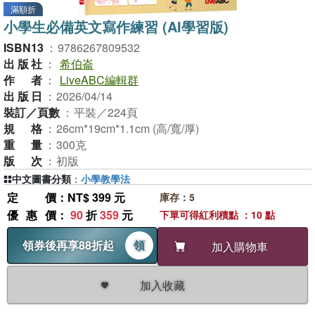
滿額折
小學生必備英文寫作練習 (AI學習版)
ISBN13
：
9786267809532
出版社
：
希伯崙
作者
：
LiveABC編輯群
出版日
：
2026/04/14
裝訂／頁數
：
平裝／224頁
規格
：
26cm*19cm*1.1cm (高/寬/厚)
重量
：
300克
版次
：
初版
中文圖書分類
：
小學教學法
定價
：NT$ 399 元
庫存：5
優惠價
：
90
折
359
元
下單可得紅利積點 ：10 點
領券後再享88折起
領
加入購物車
加入收藏