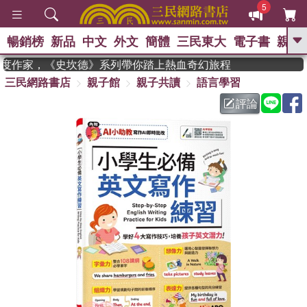
5
暢銷榜
新品
中文
外文
簡體
三民東大
電子書
親子
GO
 獲年度作家，《史坎德》系列帶你踏上熱血奇幻旅程
三民網路書店
親子館
親子共讀
語言學習
、
熱搜：
東野圭吾
高希均教授回憶錄
、
、
、
The Odyssey
父親節
如果歷
評論
、
、
史是一群喵
暑期推薦
國際布克
、
、
獎 臺灣漫遊錄
方念華
台灣的李
、
、
登輝時代
數學女孩：黎曼猜想
偉大的迷走神經