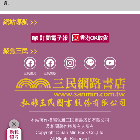
貨。
備好要用到的單字、句子和結構的概念之後再進行寫作，這樣比較
能順利的完成一篇作文。
網站導航 >>
主題貼近小學生生活：
本書所選出的主題都是貼近小學生的生活，主要是從他們生活中常
見的、常做的活動為主，或是他們喜歡的事物、季節或喜歡去的地
方等等。這些貼近小朋友生活的主題也能讓他們更充分的發揮。
聚焦三民 >>
線上AI即時批改：
本書還提供每課2次的線上練習機會。如果在書本上依照範文的結
三民書局
三民出版
構練習覺得太容易了，希望能夠在同樣的題目下自行發揮，也可以
掃描每課的QR code，進入網頁在線上寫作，寫完可以讓AI即時批
改，讓你知道你有那些可以改進的地方，非常的方便好用。
本書希望藉由這樣循序漸進的課程，以及步驟式帶領的方式，讓孩
子能慢慢建立起英文寫作的信心與能力，讓他們除了在英語的聽、
說、讀的學習之外，也可以跨出一步做寫的練習，這對他們以後的
本站著作權屬弘雅三民圖書股份有限公司
及相關著作權所有人所有
英語表達能力都會有很大的幫助。
Copyright © San Min Book Co.,Ltd.
All Rights Reserved.