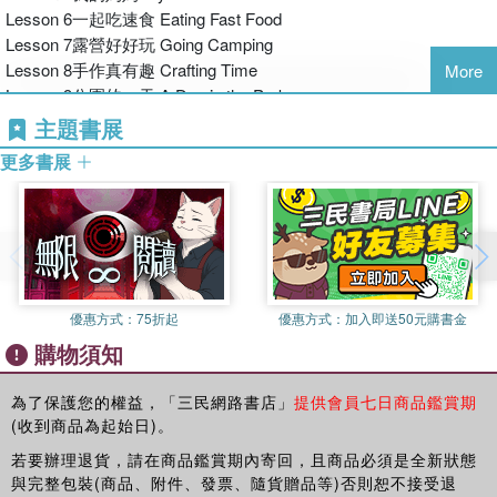
單字句型符合課綱：
Lesson 6一起吃速食 Eating Fast Food
本書的範文所使用到的字，以及內容所提供的單字都是在教育部
Lesson 7露營好好玩 Going Camping
108課綱所列出的國中小必背單字，而本書所要練習的句型或文法
Lesson 8手作真有趣 Crafting Time
More
重點都是國中小英語會學到的基礎觀念與句型，另外，片語也是生
Lesson 9公園的一天 A Day in the Park
活上常用且簡單易懂的實用片語，整體教學內容都符合台灣小學生
Lesson 10萬聖節真有趣 Halloween Fun
主題書展
英語學習的範圍內。
Lesson 11我最喜歡的季節 My Favorite Season
更多書展
Lesson 12家庭聚餐 Family Gathering
課程規劃由淺到深：
Lesson 13我想要的寵物 If I Can Have a Pet
本書共分20課，每課要練習的句型與文法重點是從最基礎的開始學
Lesson 14我的夢想 My Dream
習，越到後面的課程才會帶到一些比較多元的表達方式。時態方
Lesson 15玩捉迷藏 Hide and Seek
面，大部分是以小學生最熟悉的現在式書寫，現在式的動詞不需要
Lesson 16購物買東西 Going Shopping
變化，因此可以專注於句型的練習與內容的發展。最後幾課才會練
Lesson 17野餐真有趣 Having a Picnic
習使用過去式。此外，範文的字數也是從40幾個字慢慢變多，到60
優惠方式：
75折起
優惠方式：
加入即送50元購書金
Lesson 18海灘假期 Beach Holiday
幾個字，因為越練習就越知道怎樣讓文章的內容更豐富。
購物須知
Lesson 19去農場玩 On the Farm
Lesson 20美麗的煙火 Beautiful Fireworks
五步驟引導寫作：
為了保護您的權益，「三民網路書店」
提供會員七日商品鑑賞期
每一課都是以五個步驟進行：暖身—句型—構思—讀範文—寫出文
(收到商品為起始日)。
章。孩子依照這個步驟可以從一開始的單字練習，然後開始學習寫
若要辦理退貨，請在商品鑑賞期內寄回，且商品必須是全新狀態
出句子，接著用心智圖構想內容，最後是依照範文的結構一句一句
與完整包裝(商品、附件、發票、隨貨贈品等)否則恕不接受退
的寫出屬於自己的小文章。本書希望以這樣的步驟讓孩子充分的準