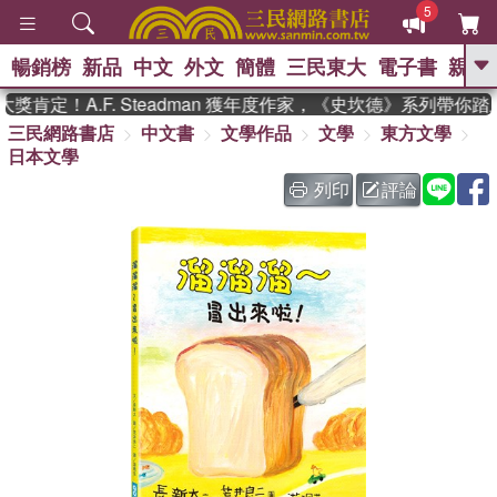
5
暢銷榜
新品
中文
外文
簡體
三民東大
電子書
親子
GO
肯定！A.F. Steadman 獲年度作家，《史坎德》系列帶你踏
三民網路書店
中文書
文學作品
文學
東方文學
、
、
熱搜：
東野圭吾
The Odyssey
日本文學
、
、
父親節
如果歷史是一群喵
暑期
、
、
推薦
國際布克獎 臺灣漫遊錄
方
列印
評論
、
、
念華
台灣的李登輝時代
數學女
、
孩：黎曼猜想
偉大的迷走神經