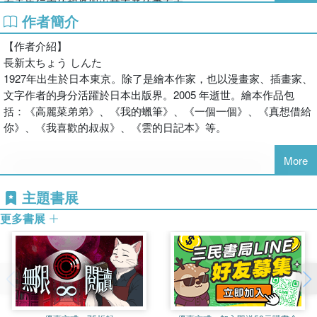
在天馬行空的想像與出其不意的畫面中，
作者簡介
孩子們每翻一頁，都能遇見驚奇與歡笑。
【作者介紹】
從各式各樣的東西裡，
長新太ちょう しんた
「溜――」地冒出意想不到的驚喜！
1927年出生於日本東京。除了是繪本作家，也以漫畫家、插畫家、
文字作者的身分活躍於日本出版界。2005 年逝世。繪本作品包
括：《高麗菜弟弟》、《我的蠟筆》、《一個一個》、《真想借給
▍ 夢幻推薦
你》、《我喜歡的叔叔》、《雲的日記本》等。
藍莓媽咪「日文繪本親子讀書會」主持人
More
▍ 內容簡介
從花朵裡、陶甕裡、袋子裡……
【繪者介紹】
主題書展
「溜溜溜～
荒井良二あらい りょうじ
有什麼東西咕溜～地冒出來了！
更多書展
1956年出生於山形縣。活躍於繪本、繪畫、音樂、藝術總監、舞台
是誰？是什麼？為什麼出來了？
美術等多個領域，在日本國內外皆獲得高度評價。2005年，成為亞
「出來了！出來了！」
洲首位獲得林格倫紀念文學獎的創作者。代表作品與得獎紀錄包
這本書沒有固定的劇情，只有無窮無盡的驚奇和想像力。
括：《太陽風琴》獲 JBBY 獎、《天亮了，開窗囉》獲產經兒童出
出現在畫面裡的，可能是鼻子、是手、是棒棒糖、是動物……甚至
版文化獎大獎、《今天的月亮好圓》獲日本繪本獎大獎，以及其他
是無法命名的東西！
諸多獎項。
每翻一頁，就是一次「哇！」的驚喜。