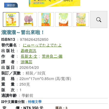
滿額折
溜溜溜～冒出來啦！
ISBN13
：
9786264252850
替代書名
：
にゅーっでたよでたよ
出版社
：
碁峰資訊
作者
：
長新太-文
;
荒井良二-圖
譯者
：
游珮芸
出版日
：
2026/04/20
裝訂／頁數
：
精裝／32頁
規格
：
22cm*17cm*0.85cm (高/寬/厚)
重量
：
250克
版次
：
1
適讀年齡
：
學齡前
中文圖書分類
：
特種文學
定價
：NT$ 350 元
庫存：3