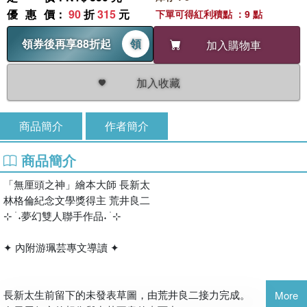
優惠價
：
90
折
315
元
下單可得紅利積點 ：9 點
領券後再享88折起
領
加入購物車
加入收藏
商品簡介
作者簡介
商品簡介
「無厘頭之神」繪本大師 長新太
林格倫紀念文學獎得主 荒井良二
⊹ ࣪ ˖夢幻雙人聯手作品˖ ࣪ ⊹
✦ 內附游珮芸專文導讀 ✦
長新太生前留下的未發表草圖，由荒井良二接力完成。
More