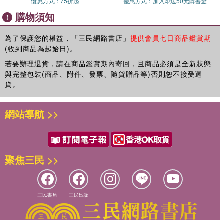
優惠方式：
75折起
優惠方式：
加入即送50元購書金
購物須知
天馬行空的奇想反覆上演，令人上癮！
畫面上畫著一隻大河馬，頁面上只有一句話：「從河馬裡」。
為了保護您的權益，「三民網路書店」
提供會員七日商品鑑賞期
翻開下一頁，河馬的鼻子上掛著一個「包包」。
(收到商品為起始日)。
「包包溜溜溜～冒出來啦！」
若要辦理退貨，請在商品鑑賞期內寄回，且商品必須是全新狀態
畫面上滿是美麗的花朵，頁面只有一句話：
與完整包裝(商品、附件、發票、隨貨贈品等)否則恕不接受退
「從花朵裡」。翻開下一頁，花（鼻子）伸出來了。
貨。
「聞一聞、聞一聞，好香啊！」
從雲到蜘蛛，從橋到雨……如此一來接連不斷地出現。
網站導航 >>
這是一本由繪本大師長新太留下的未發表構想，
由荒井良二以奔放筆觸繪製完成的奇想之書，
獻給每一位喜歡「不明所以但超好玩」的孩子和大人。
聚焦三民 >>
本書特色
三民書局
三民出版
1.長新太×荒井良二 夢幻雙人合作：
這本書是已故繪本大師長新太留下的未發表草圖，由荒井良二接棒