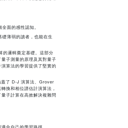
優惠方式：
熱賣中
個全面的感性認知。
基礎薄弱的讀者，也能在生
運算的邏輯奠定基礎。這部分
了量子測量的原理及其對量子
子演算法的學習提供了堅實的
D-J 演算法、Grover
葉轉換和相位譜估計演算法，
了量子計算在高效解決複雜問
到適合自己的學習路徑。