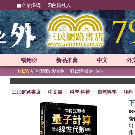
企業採購
會員登入
暢銷榜
新品
推薦
中文
外
NEW
紅利積點抵現金，消費購書更貼心
三民網路書店
中文書
科學‧科普
自然科學
物理
下
IS
替
出