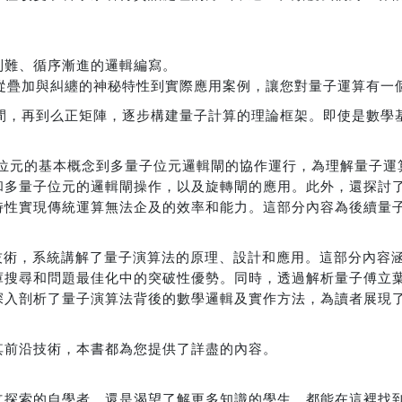
到難、循序漸進的邏輯編寫。
，從疊加與糾纏的神秘特性到實際應用案例，讓您對量子運算有一
空間，再到么正矩陣，逐步構建量子計算的理論框架。即使是數學
量子位元的基本概念到多量子位元邏輯閘的協作運行，為理解量子
和多量子位元的邏輯閘操作，以及旋轉閘的應用。此外，還探討
特性實現傳統運算無法企及的效率和能力。這部分內容為後續量
技術，系統講解了量子演算法的原理、設計和應用。這部分內容涵蓋了 
庫搜尋和問題最佳化中的突破性優勢。同時，透過解析量子傅立
深入剖析了量子演算法背後的數學邏輯及實作方法，為讀者展現
其前沿技術，本書都為您提供了詳盡的內容。
立探索的自學者，還是渴望了解更多知識的學生，都能在這裡找