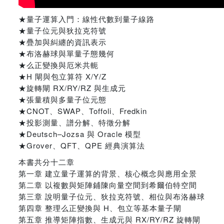
★量子運算入門：線性代數到量子線路
★量子位元與狄拉克符號
★疊加與糾纏的資訊表示
★布洛赫球與單量子態幾何
★么正變換與厄米共軛
★H 閘與包立算符 X/Y/Z
★旋轉閘 RX/RY/RZ 與生成元
★張量積與多量子位元態
★CNOT、SWAP、Toffoli、Fredkin
★投影測量、譜分解、特徵分解
★Deutsch–Jozsa 與 Oracle 模型
★Grover、QFT、QPE 經典演算法
本書共分十二章
第一章 建立量子運算的背景、核心概念與應用全景
第二章 以複數與矩陣鋪陳向量空間到希爾伯特空間
第三章 說明量子位元、狄拉克符號、相位與布洛赫球
第四章 整理么正變換與 H、包立等基本量子閘
第五章 推導矩陣指數、生成元與 RX/RY/RZ 旋轉閘