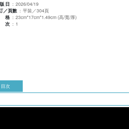
版日
：
2026/04/19
訂／頁數
：
平裝／304頁
規格
：
23cm*17cm*1.49cm (高/寬/厚)
版次
：
1
目次