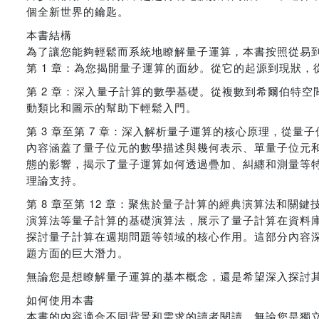
個全新世界的鑰匙。
本書結構
為了讓您能夠輕鬆而系統地瞭解量子運算，本書按照從易
第 1 章：為您揭開量子運算的面紗。從它的起源到現狀
第 2 章：深入量子計算的數學基礎。從複數到希爾伯特
動類比和圖示的幫助下輕鬆入門。
第 3 章至第 7 章：深入解析量子運算的核心原理，從
內容涵蓋了量子位元的數學描述與幾何表示、單量子位元
態的影響，揭示了量子運算如何透過疊加、糾纏和測量等
理論支持。
第 8 章至第 12 章：聚焦於量子計算的經典演算法和關鍵
演算法等量子計算的基礎演算法，展示了量子計算在資料
探討量子計算在週期問題等領域的核心作用。這部分內容
題方面的巨大潛力。
無論您是想瞭解量子運算的基本概念，還是希望深入探討
如何使用本書
本書的內容適合不同背景和需求的讀者閱讀，無論您是獨