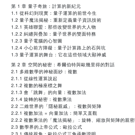
第 1 章 量子奇旅：計算的新紀元
1.1 從科幻到現實：量子運算的前世今生
1.2 量子魔法揭秘：重新定義量子資訊技術
1.2.1 英雄聯盟：那些改變世界的大人物
1.2.2 糾纏與疊加：量子世界的雙面特務
1.2.3 量子電腦的心智圖
1.2.4 小心前方障礙：量子計算路上的石與坑
1.3 量子運算的舞台：它在這些領域大顯神威
第 2 章 空間的秘密：希爾伯特與歐幾里得的對話
2.1 多維數學的神秘面紗：複數
2.1.1 從線性運算說起
2.1.2 複數的極座標之舞
2.1.3 會「跳舞」的向量：複數加法
2.1.4 旋轉的秘密：複數乘法
2.2 二維世界的「隱秘親戚」：複數與矩陣
2.2.1 複數加法 = 向量加法：簡單又直觀
2.2.2 複數乘法的「魔法揭秘」：旋轉、縮放與矩陣的親
2.3 數學界的上帝公式：歐拉公式
2.3.1 傳統視角：歐拉公式三角函數證明