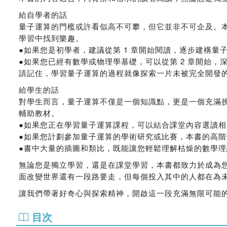
給自學者的話
量子運算的門檻或許看似高不可攀，但它並非不可企及。
學習中找到樂趣。
●如果您是初學者，建議從第 1 章開始閱讀，逐步建構量
●如果您已經有數學或物理學基礎，可以從第 2 章開始，
請記住，學習量子運算的過程就像探索一片未被完全開發
給學生的話
對學生而言，量子運算不僅是一個知識點，更是一個充滿
輔助教材。
●如果您正在學習量子運算課程，可以結合課堂內容選讀
●如果您計劃參加量子運算的學術研究或比賽，本書的高
●書中大量的插圖和類比，既能讓您輕鬆理解枯燥的數學
無論您是獨立學習，還是在課堂學習，本書都致力於成為
面改變世界還有一段路要走，但每個投入其中的人都在為
讓我們帶著好奇心與探索精神，開啟這一段充滿無限可能
目次