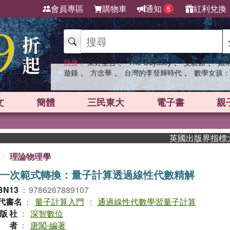
會員專區
購物車
通知
紅利兌換
5
、
、
、
熱搜：
東野圭吾
The Odyssey
父親節
如
、
、
、
遊錄
方念華
台灣的李登輝時代
數學女孩：
文
簡體
三民東大
電子書
親
英國出版界指標大獎肯定！A.
理論物理學
一次範式轉換：量子計算透過線性代數精解
BN13
：
9786267889107
代書名
：
量子計算入門
：
通過線性代數學習量子計算
版社
：
深智數位
作者
：
唐闖-編著