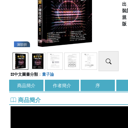
出
裝
滿額折
中文圖書分類
：
量子論
商品簡介
作者簡介
序
商品簡介