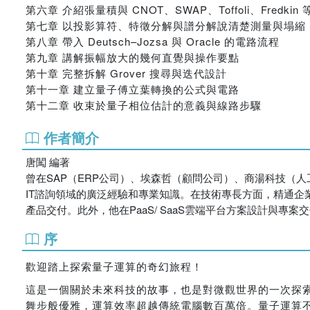
第六章 介紹張量積與 CNOT、SWAP、Toffoli、Fredki
第七章 以投影算符、特徵分解與譜分解說清楚測量與塌縮
第八章 帶入 Deutsch–Jozsa 與 Oracle 的電路流程
第九章 講解振幅放大的幾何直覺與操作要點
第十章 完整拆解 Grover 搜尋與迭代設計
第十一章 建立量子傅立葉轉換的公式與電路
第十二章 收束於量子相位估計的意義與線路步驟
作者簡介
唐闖 編著
曾在SAP（ERP公司）、埃森哲（顧問公司）、商湯科技（
IT諮詢領域的廣泛經驗和專業知識。在技術專長方面，精通企
產品交付。此外，他在PaaS/ SaaS雲端平台方案設計與
序
歡迎踏上探索量子運算的奇幻旅程！
這是一個關於未來科技的故事，也是對微觀世界的一次探
舞步般優雅，運算效率超越傳統電腦數百萬倍。量子運算