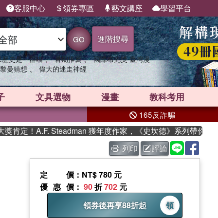
客服中心
領券專區
藝文講座
學習平台
進階搜尋
GO
、
、
果歷史是一群喵
暑期推薦
國際布克獎 臺灣漫
、
黎曼猜想
偉大的迷走神經
子
文具選物
漫畫
教科考用
165反詐騙
F. Steadman 獲年度作家，《史坎德》系列帶你踏上熱血奇幻
列印
評論
定價
：NT$ 780 元
優惠價
：
90
折
702
元
領券後再享88折起
領